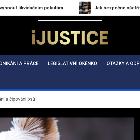
idačním pokutám
Jak bezpečně ošetřit přechod práv 
i-Justice.cz
Právo, legislativa a finance v praxi
DNIKÁNÍ A PRÁCE
LEGISLATIVNÍ OKÉNKO
OTÁZKY A ODP
ní a čipování psů