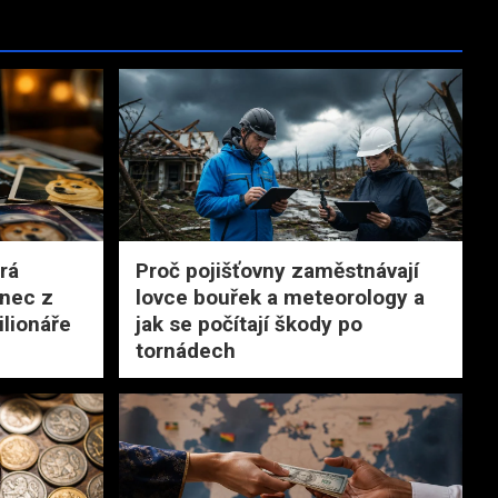
rá
Proč pojišťovny zaměstnávají
onec z
lovce bouřek a meteorology a
ilionáře
jak se počítají škody po
tornádech