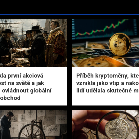
kla první akciová
Příběh kryptoměny, kte
st na světě a jak
vznikla jako vtip a nak
 ovládnout globální
lidí udělala skutečné m
 obchod