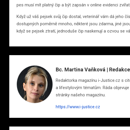
pes musí mít platný čip a být zapsán v online evidenci zvířat
Když už váš pejsek svůj čip dostal, veterinář vám dá jeho čí
dostupných poměrně mnoho, některé jsou zdarma, jiné jsou 
když se pejsek ztratí, jednoduše čip naskenují a ozvou se v
Bc. Martina Vaňková | Redakce
Redaktorka magazínu i-Justice.cz s cite
a lifestylovým tématům. Ráda objevuje n
stránky našeho magazínu.
https://www.i-justice.cz