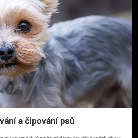
vání a čipování psů