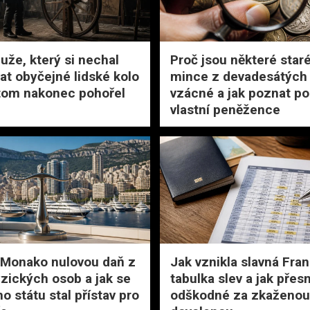
uže, který si nechal
Proč jsou některé star
at obyčejné lidské kolo
mince z devadesátých 
 tom nakonec pohořel
vzácné a jak poznat po
vlastní peněžence
 Monako nulovou daň z
Jak vznikla slavná Fra
yzických osob a jak se
tabulka slev a jak přes
o státu stal přístav pro
odškodné za zkaženou