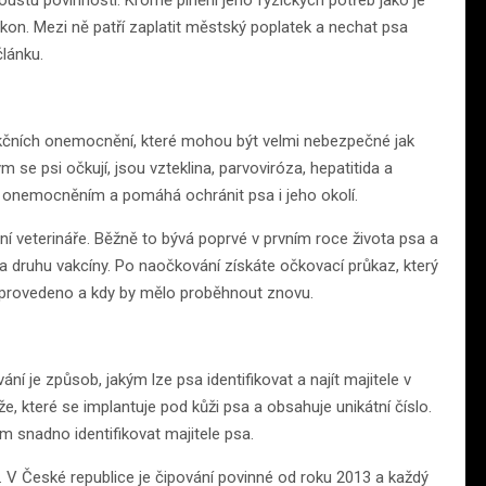
poustu povinností. Kromě plnění jeho fyzických potřeb jako je
zákon. Mezi ně patří zaplatit městský poplatek a nechat psa
lánku.
ekčních onemocnění, které mohou být velmi nebezpečné jak
rým se psi očkují, jsou vzteklina, parvoviróza, hepatitida a
to onemocněním a pomáhá ochránit psa i jeho okolí.
 veterináře. Běžně to bývá poprvé v prvním roce života psa a
na druhu vakcíny. Po naočkování získáte očkovací průkaz, který
í provedeno a kdy by mělo proběhnout znovu.
ání je způsob, jakým lze psa identifikovat a najít majitele v
ýže, které se implantuje pod kůži psa a obsahuje unikátní číslo.
 snadno identifikovat majitele psa.
. V České republice je čipování povinné od roku 2013 a každý