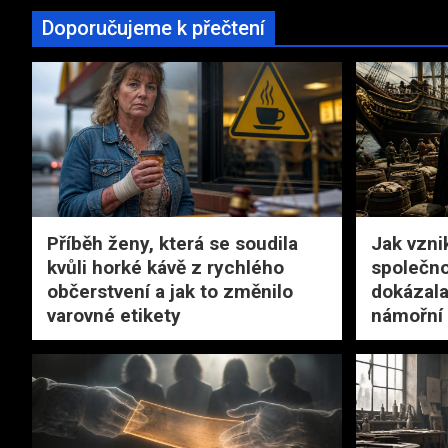
Doporučujeme k přečtení
Příběh ženy, která se soudila
Jak vzni
kvůli horké kávě z rychlého
společno
občerstvení a jak to změnilo
dokázala
varovné etikety
námořní