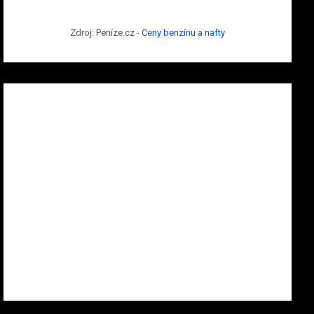
Zdroj: Peníze.cz -
Ceny benzínu a nafty