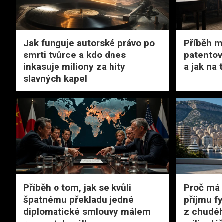
Jak funguje autorské právo po
Příběh m
smrti tvůrce a kdo dnes
patentov
inkasuje miliony za hity
a jak na
slavných kapel
Příběh o tom, jak se kvůli
Proč má
špatnému překladu jedné
příjmu f
diplomatické smlouvy málem
z chudéh