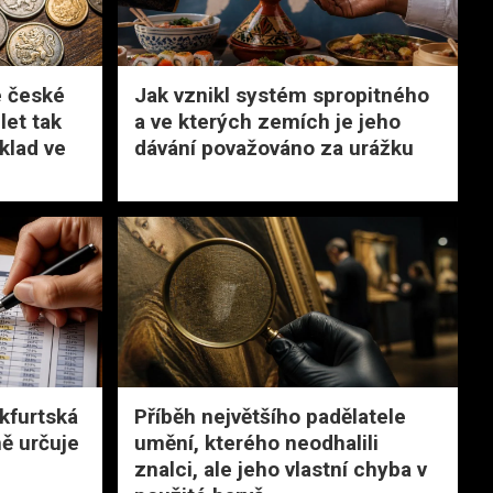
é české
Jak vznikl systém spropitného
let tak
a ve kterých zemích je jeho
klad ve
dávání považováno za urážku
nkfurtská
Příběh největšího padělatele
ně určuje
umění, kterého neodhalili
znalci, ale jeho vlastní chyba v