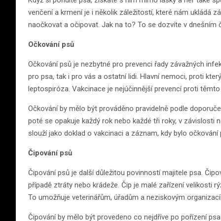
Když si pořídíte psa, získáte s ním mimo lásky a her také s
venčení a krmení je i několik záležitostí, které nám ukládá 
naočkovat a očipovat. Jak na to? To se dozvíte v dnešním č
Očkování psů
Očkování psů je nezbytné pro prevenci řady závažných inf
pro psa, tak i pro vás a ostatní lidi. Hlavní nemoci, proti kte
leptospiróza. Vakcinace je nejúčinnější prevencí proti těm
Očkování by mělo být prováděno pravidelně podle doporučení
poté se opakuje každý rok nebo každé tři roky, v závislosti 
slouží jako doklad o vakcinaci a záznam, kdy bylo očkován
Čipování psů
Čipování psů je další důležitou povinností majitele psa. Čipov
případě ztráty nebo krádeže. Čip je malé zařízení velikosti r
To umožňuje veterinářům, úřadům a neziskovým organizacím
Čipování by mělo být provedeno co nejdříve po pořízení psa