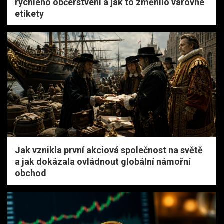
rychlého občerstvení a jak to změnilo varovné
etikety
Jak vznikla první akciová společnost na světě
a jak dokázala ovládnout globální námořní
obchod