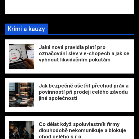
Krimi a kauzy
Jaká nová pravidla platí pro
označování slev v e-shopech a jak se
vyhnout likvidačním pokutám
Jak bezpečně ošetřit přechod práv a
povinností při prodeji celého závodu
jiné společnosti
Co dělat když spoluvlastník firmy
dlouhodobě nekomunikuje a blokuje
chod celého s.r.o.