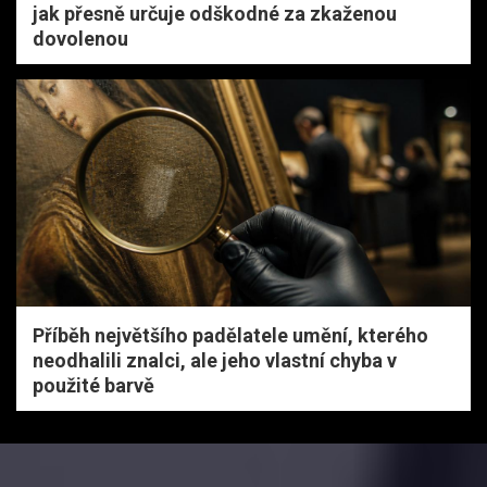
jak přesně určuje odškodné za zkaženou
dovolenou
Příběh největšího padělatele umění, kterého
neodhalili znalci, ale jeho vlastní chyba v
použité barvě