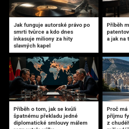
Jak funguje autorské právo po
Příběh m
smrti tvůrce a kdo dnes
patentov
inkasuje miliony za hity
a jak na
slavných kapel
Příběh o tom, jak se kvůli
Proč má
špatnému překladu jedné
příjmu f
diplomatické smlouvy málem
z chudéh