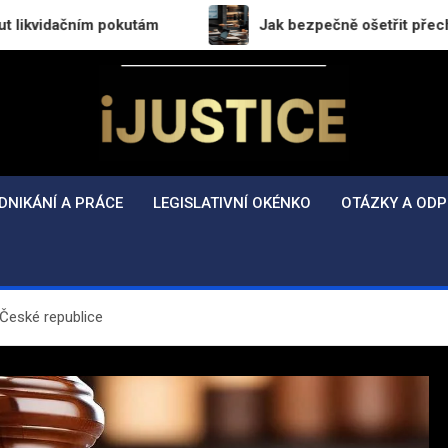
ním pokutám
Jak bezpečně ošetřit přechod práv a po
i-Justice.cz
Právo, legislativa a finance v praxi
DNIKÁNÍ A PRÁCE
LEGISLATIVNÍ OKÉNKO
OTÁZKY A ODP
České republice