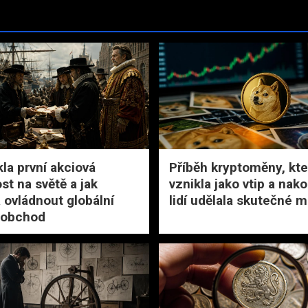
kla první akciová
Příběh kryptoměny, kte
st na světě a jak
vznikla jako vtip a nak
 ovládnout globální
lidí udělala skutečné m
 obchod