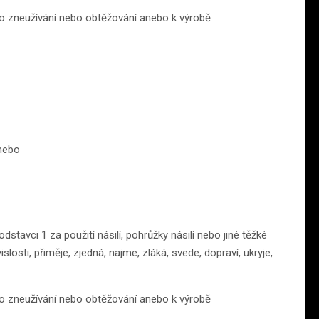
o zneužívání nebo obtěžování anebo k výrobě
nebo
tavci 1 za použití násilí, pohrůžky násilí nebo jiné těžké
losti, přiměje, zjedná, najme, zláká, svede, dopraví, ukryje,
o zneužívání nebo obtěžování anebo k výrobě