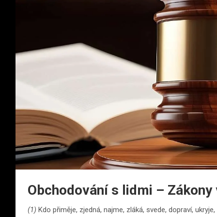
Obchodování s lidmi – Zákony 
(1)
Kdo přiměje, zjedná, najme, zláká, svede, dopraví, ukryje,