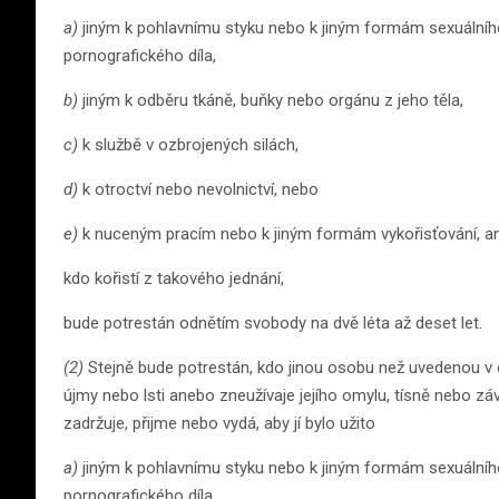
a)
jiným k pohlavnímu styku nebo k jiným formám sexuálníh
pornografického díla,
b)
jiným k odběru tkáně, buňky nebo orgánu z jeho těla,
c)
k službě v ozbrojených silách,
d)
k otroctví nebo nevolnictví, nebo
e)
k nuceným pracím nebo k jiným formám vykořisťování, a
kdo kořistí z takového jednání,
bude potrestán odnětím svobody na dvě léta až deset let.
(2)
Stejně bude potrestán, kdo jinou osobu než uvedenou v ods
újmy nebo lsti anebo zneužívaje jejího omylu, tísně nebo závis
zadržuje, přijme nebo vydá, aby jí bylo užito
a)
jiným k pohlavnímu styku nebo k jiným formám sexuálníh
pornografického díla,