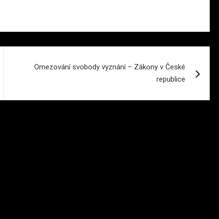
Omezování svobody vyznání – Zákony v České
republice