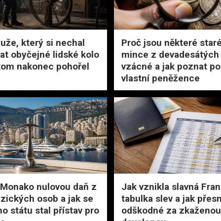
uže, který si nechal
Proč jsou některé star
at obyčejné lidské kolo
mince z devadesátých 
 tom nakonec pohořel
vzácné a jak poznat po
vlastní peněžence
 Monako nulovou daň z
Jak vznikla slavná Fra
yzických osob a jak se
tabulka slev a jak přes
o státu stal přístav pro
odškodné za zkaženou