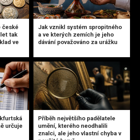
é české
Jak vznikl systém spropitného
let tak
a ve kterých zemích je jeho
klad ve
dávání považováno za urážku
nkfurtská
Příběh největšího padělatele
ně určuje
umění, kterého neodhalili
znalci, ale jeho vlastní chyba v