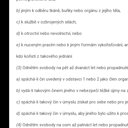
b)
jiným k odběru tkáně, buňky nebo orgánu z jejího těla,
c)
k službě v ozbrojených silách,
d)
k otroctví nebo nevolnictví, nebo
e)
k nuceným pracím nebo k jiným formám vykořisťování, a
kdo kořistí z takového jednání.
(3)
Odnětím svobody na pět až dvanáct let nebo propadnutí
a)
spáchá-li čin uvedený v odstavci 1 nebo 2 jako člen orga
b)
vydá-li takovým činem jiného v nebezpečí těžké újmy na z
c)
spáchá-li takový čin v úmyslu získat pro sebe nebo pro 
d)
spáchá-li takový čin v úmyslu, aby jiného bylo užito k pros
(4)
Odnětím svobody na osm až patnáct let nebo propadnut