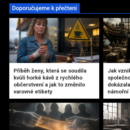
Doporučujeme k přečtení
Příběh ženy, která se soudila
Jak vzni
kvůli horké kávě z rychlého
společno
občerstvení a jak to změnilo
dokázala
varovné etikety
námořní