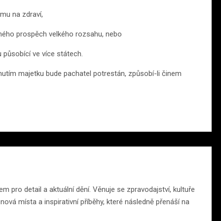
mu na zdraví,
jiného prospěch velkého rozsahu, nebo
 působící ve více státech.
tím majetku bude pachatel potrestán, způsobí-li činem
m pro detail a aktuální dění. Věnuje se zpravodajství, kultuře
ová místa a inspirativní příběhy, které následně přenáší na