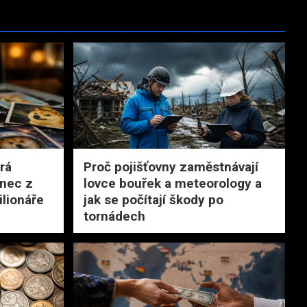
rá
Proč pojišťovny zaměstnávají
onec z
lovce bouřek a meteorology a
ilionáře
jak se počítají škody po
tornádech