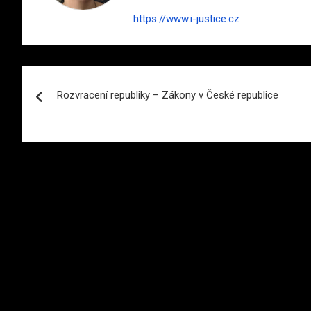
https://www.i-justice.cz
Navigace
Rozvracení republiky – Zákony v České republice
pro
příspěvek