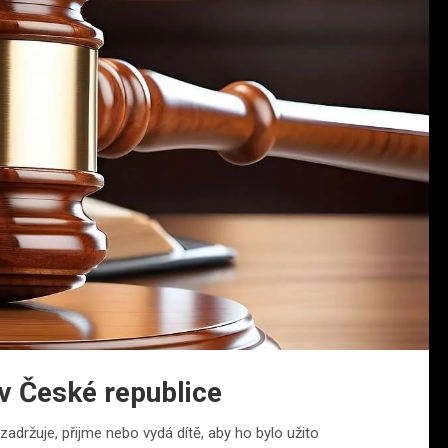
v České republice
 zadržuje, přijme nebo vydá dítě, aby ho bylo užito