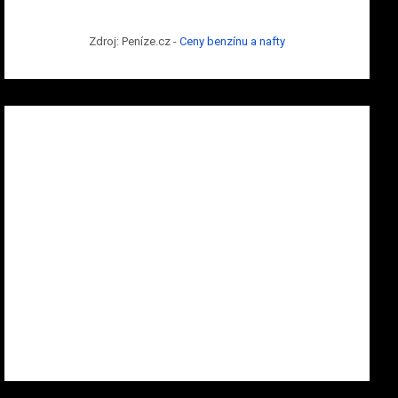
Zdroj: Peníze.cz -
Ceny benzínu a nafty