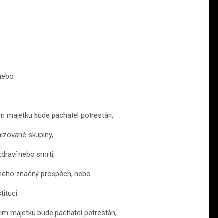
nebo
m majetku bude pachatel potrestán,
nizované skupiny,
draví nebo smrti,
jiného značný prospěch, nebo
tituci.
ím majetku bude pachatel potrestán,