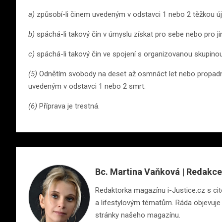
a)
způsobí-li činem uvedeným v odstavci 1 nebo 2 těžkou új
b)
spáchá-li takový čin v úmyslu získat pro sebe nebo pro 
c)
spáchá-li takový čin ve spojení s organizovanou skupinou
(5)
Odnětím svobody na deset až osmnáct let nebo propadnu
uvedeným v odstavci 1 nebo 2 smrt.
(6)
Příprava je trestná.
Bc. Martina Vaňková | Redakce
Redaktorka magazínu i-Justice.cz s cite
a lifestylovým tématům. Ráda objevuje n
stránky našeho magazínu.