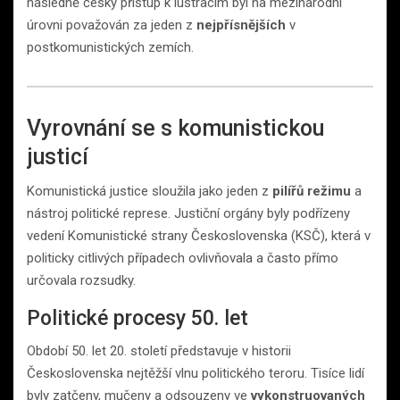
následně český přístup k lustracím byl na mezinárodní
úrovni považován za jeden z
nejpřísnějších
v
postkomunistických zemích.
Vyrovnání se s komunistickou
justicí
Komunistická justice sloužila jako jeden z
pilířů režimu
a
nástroj politické represe. Justiční orgány byly podřízeny
vedení Komunistické strany Československa (KSČ), která v
politicky citlivých případech ovlivňovala a často přímo
určovala rozsudky.
Politické procesy 50. let
Období 50. let 20. století představuje v historii
Československa nejtěžší vlnu politického teroru. Tisíce lidí
byly zatčeny, mučeny a odsouzeny ve
vykonstruovaných