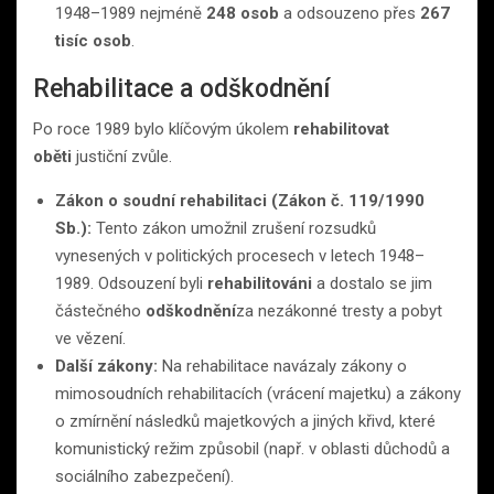
1948–1989 nejméně
248 osob
a odsouzeno přes
267
tisíc osob
.
Rehabilitace a odškodnění
Po roce 1989 bylo klíčovým úkolem
rehabilitovat
oběti
justiční zvůle.
Zákon o soudní rehabilitaci (Zákon č. 119/1990
Sb.):
Tento zákon umožnil zrušení rozsudků
vynesených v politických procesech v letech 1948–
1989. Odsouzení byli
rehabilitováni
a dostalo se jim
částečného
odškodnění
za nezákonné tresty a pobyt
ve vězení.
Další zákony:
Na rehabilitace navázaly zákony o
mimosoudních rehabilitacích (vrácení majetku) a zákony
o zmírnění následků majetkových a jiných křivd, které
komunistický režim způsobil (např. v oblasti důchodů a
sociálního zabezpečení).