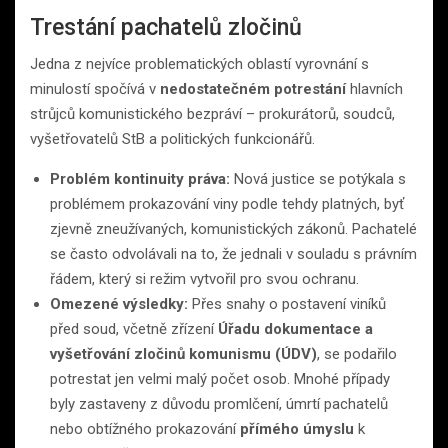
Trestání pachatelů zločinů
Jedna z nejvíce problematických oblastí vyrovnání s
minulostí spočívá v
nedostatečném potrestání
hlavních
strůjců komunistického bezpráví – prokurátorů, soudců,
vyšetřovatelů StB a politických funkcionářů.
Problém kontinuity práva:
Nová justice se potýkala s
problémem prokazování viny podle tehdy platných, byť
zjevně zneužívaných, komunistických zákonů. Pachatelé
se často odvolávali na to, že jednali v souladu s právním
řádem, který si režim vytvořil pro svou ochranu.
Omezené výsledky:
Přes snahy o postavení viníků
před soud, včetně zřízení
Úřadu dokumentace a
vyšetřování zločinů komunismu (ÚDV)
, se podařilo
potrestat jen velmi malý počet osob. Mnohé případy
byly zastaveny z důvodu promlčení, úmrtí pachatelů
nebo obtížného prokazování
přímého úmyslu
k