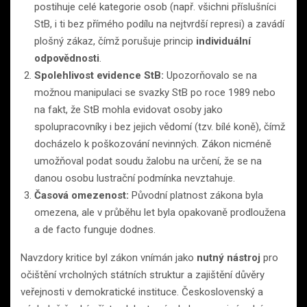
postihuje celé kategorie osob (např. všichni příslušníci
StB, i ti bez přímého podílu na nejtvrdší represi) a zavádí
plošný zákaz, čímž porušuje princip
individuální
odpovědnosti
.
Spolehlivost evidence StB:
Upozorňovalo se na
možnou manipulaci se svazky StB po roce 1989 nebo
na fakt, že StB mohla evidovat osoby jako
spolupracovníky i bez jejich vědomí (tzv. bílé koně), čímž
docházelo k poškozování nevinných. Zákon nicméně
umožňoval podat soudu žalobu na určení, že se na
danou osobu lustrační podmínka nevztahuje.
Časová omezenost:
Původní platnost zákona byla
omezena, ale v průběhu let byla opakovaně prodloužena
a de facto funguje dodnes.
Navzdory kritice byl zákon vnímán jako
nutný nástroj
pro
očištění vrcholných státních struktur a zajištění důvěry
veřejnosti v demokratické instituce. Československý a