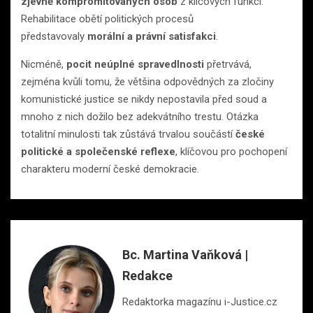
zjevně kompromitovaných osob
z klíčových funkcí.
Rehabilitace obětí politických procesů
představovaly
morální a právní satisfakci
.
Nicméně,
pocit neúplné spravedlnosti
přetrvává,
zejména kvůli tomu, že většina odpovědných za zločiny
komunistické justice se nikdy nepostavila před soud a
mnoho z nich dožilo bez adekvátního trestu. Otázka
totalitní minulosti tak zůstává trvalou součástí
české
politické a společenské reflexe
, klíčovou pro pochopení
charakteru moderní české demokracie.
Bc. Martina Vaňková |
Redakce
Redaktorka magazínu i-Justice.cz