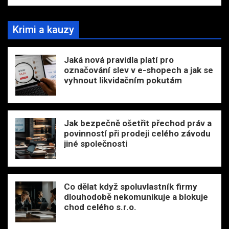
Krimi a kauzy
Jaká nová pravidla platí pro
označování slev v e-shopech a jak se
vyhnout likvidačním pokutám
Jak bezpečně ošetřit přechod práv a
povinností při prodeji celého závodu
jiné společnosti
Co dělat když spoluvlastník firmy
dlouhodobě nekomunikuje a blokuje
chod celého s.r.o.