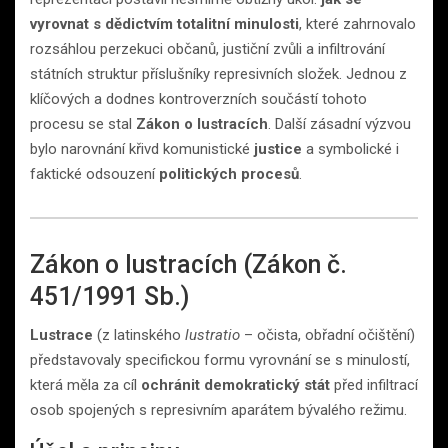
vyrovnat s dědictvím totalitní minulosti
, které zahrnovalo
rozsáhlou perzekuci občanů, justiční zvůli a infiltrování
státních struktur příslušníky represivních složek. Jednou z
klíčových a dodnes kontroverzních součástí tohoto
procesu se stal
Zákon o lustracích
. Další zásadní výzvou
bylo narovnání křivd komunistické
justice
a symbolické i
faktické odsouzení
politických procesů
.
Zákon o lustracích (Zákon č.
451/1991 Sb.)
Lustrace
(z latinského
lustratio
– očista, obřadní očištění)
představovaly specifickou formu vyrovnání se s minulostí,
která měla za cíl
ochránit demokratický stát
před infiltrací
osob spojených s represivním aparátem bývalého režimu.