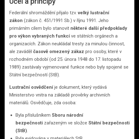
Účel a principy
Federální shromáždění přijalo tzv.
velký lustrační
zákon
(zákon č. 451/1991 Sb.) v říjnu 1991. Jeho
primárním cílem bylo stanovit
některé další předpoklady
pro výkon vybraných funkcí
ve státních orgánech a
organizacích. Zákon neukládal tresty za minulou činnost,
ale zaváděl
časově omezený zákaz
pro osoby, které v
rozhodném období (od 25. února 1948 do 17. listopadu
1989) zastávaly vyjmenované funkce nebo byly spojené se
Státní bezpečností (StB).
Lustrační osvědčení
je dokument, který vydává
Ministerstvo vnitra na základě prověrky archivních
materiálů. Osvědčuje, zda osoba:
Byla příslušníkem
Sboru národní
bezpečnosti
zařazeným ve složce
Státní bezpečnosti
(StB)
.
Byla evidována v materiálech StB