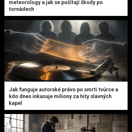
meteorology a jak se počítají škody po
tornádech
Jak funguje autorské právo po smrti tvůrce a
kdo dnes inkasuje miliony za hity slavných
kapel