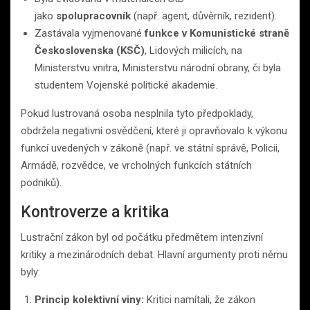
jako
spolupracovník
(např. agent, důvěrník, rezident).
Zastávala vyjmenované
funkce v Komunistické straně
Československa (KSČ)
, Lidových milicích, na
Ministerstvu vnitra, Ministerstvu národní obrany, či byla
studentem Vojenské politické akademie.
Pokud lustrovaná osoba nesplnila tyto předpoklady,
obdržela negativní osvědčení, které ji opravňovalo k výkonu
funkcí uvedených v zákoně (např. ve státní správě, Policii,
Armádě, rozvědce, ve vrcholných funkcích státních
podniků).
Kontroverze a kritika
Lustrační zákon byl od počátku předmětem intenzivní
kritiky a mezinárodních debat. Hlavní argumenty proti němu
byly:
Princip kolektivní viny:
Kritici namítali, že zákon