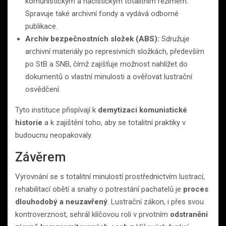
komunistickým a nacistickým totalitním režimem.
Spravuje také archivní fondy a vydává odborné
publikace.
Archiv bezpečnostních složek (ABS):
Sdružuje
archivní materiály po represivních složkách, především
po StB a SNB, čímž zajišťuje možnost nahlížet do
dokumentů o vlastní minulosti a ověřovat lustrační
osvědčení.
Tyto instituce přispívají k
demytizaci komunistické
historie
a k zajištění toho, aby se totalitní praktiky v
budoucnu neopakovaly.
Závěrem
Vyrovnání se s totalitní minulostí prostřednictvím lustrací,
rehabilitací obětí a snahy o potrestání pachatelů je
proces
dlouhodobý a neuzavřený
. Lustrační zákon, i přes svou
kontroverznost, sehrál klíčovou roli v prvotním
odstranění