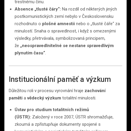
trestnému činu.
Absence „tlusté čáry“:
Na rozdíl od některých jiných
postkomunistických zemí nebylo v Československu
rozhodnuto o
plošné amnestii
nebo o „tlusté čáře“ za
minulostí. Snaha o spravedlnost, i když s omezenými
výsledky, přetrvávala, symbolizovaná principem,
že
„neospravedlnitelné se nestane spravedlivým
plynutím času“
.
Institucionální paměť a výzkum
Důležitou roli v procesu vyrovnání hraje
zachování
paměti
a
vědecký výzkum
totalitní minulosti.
Ústav pro studium totalitních režimů
(ÚSTR):
Založený v roce 2007, ÚSTR shromažďuje,
zkoumá a zpřístupňuje dokumenty spojené s