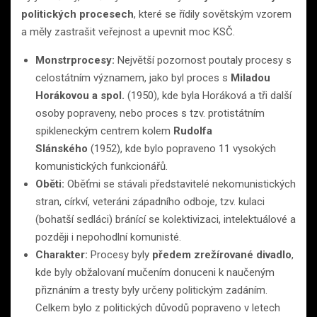
politických procesech
, které se řídily sovětským vzorem
a měly zastrašit veřejnost a upevnit moc KSČ.
Monstrprocesy:
Největší pozornost poutaly procesy s
celostátním významem, jako byl proces s
Miladou
Horákovou a spol.
(1950), kde byla Horáková a tři další
osoby popraveny, nebo proces s tzv. protistátním
spikleneckým centrem kolem
Rudolfa
Slánského
(1952), kde bylo popraveno 11 vysokých
komunistických funkcionářů.
Oběti:
Oběťmi se stávali představitelé nekomunistických
stran, církví, veteráni západního odboje, tzv. kulaci
(bohatší sedláci) bránící se kolektivizaci, intelektuálové a
později i nepohodlní komunisté.
Charakter:
Procesy byly
předem zrežírované divadlo
,
kde byly obžalovaní mučením donuceni k naučeným
přiznáním a tresty byly určeny politickým zadáním.
Celkem bylo z politických důvodů popraveno v letech