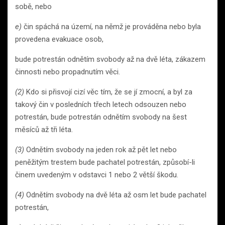
sobě, nebo
e)
čin spáchá na území, na němž je prováděna nebo byla
provedena evakuace osob,
bude potrestán odnětím svobody až na dvě léta, zákazem
činnosti nebo propadnutím věci.
(2)
Kdo si přisvojí cizí věc tím, že se jí zmocní, a byl za
takový čin v posledních třech letech odsouzen nebo
potrestán, bude potrestán odnětím svobody na šest
měsíců až tři léta.
(3)
Odnětím svobody na jeden rok až pět let nebo
peněžitým trestem bude pachatel potrestán, způsobí-li
činem uvedeným v odstavci 1 nebo 2 větší škodu.
(4)
Odnětím svobody na dvě léta až osm let bude pachatel
potrestán,