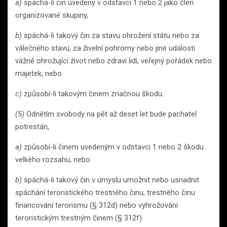
a)
spáchá-li čin uvedený v odstavci 1 nebo 2 jako člen
organizované skupiny,
b)
spáchá-li takový čin za stavu ohrožení státu nebo za
válečného stavu, za živelní pohromy nebo jiné události
vážně ohrožující život nebo zdraví lidí, veřejný pořádek nebo
majetek, nebo
c)
způsobí-li takovým činem značnou škodu.
(5)
Odnětím svobody na pět až deset let bude pachatel
potrestán,
a)
způsobí-li činem uvedeným v odstavci 1 nebo 2 škodu
velkého rozsahu, nebo
b)
spáchá-li takový čin v úmyslu umožnit nebo usnadnit
spáchání teroristického trestného činu, trestného činu
financování terorismu (§ 312d) nebo vyhrožování
teroristickým trestným činem (§ 312f).