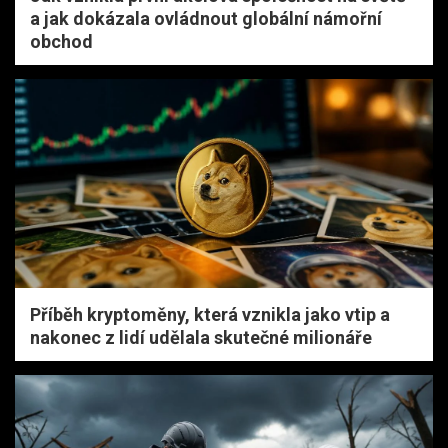
a jak dokázala ovládnout globální námořní
obchod
Příběh kryptoměny, která vznikla jako vtip a
nakonec z lidí udělala skutečné milionáře