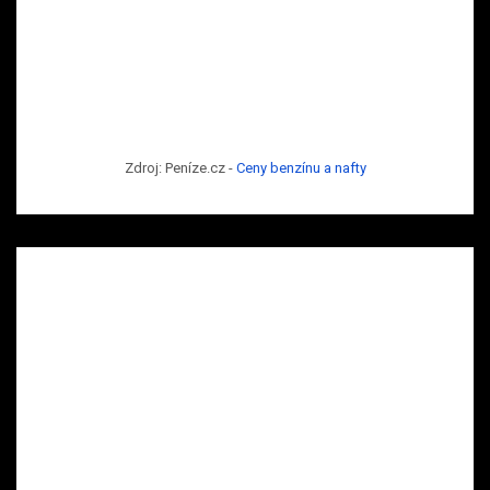
Zdroj: Peníze.cz -
Ceny benzínu a nafty