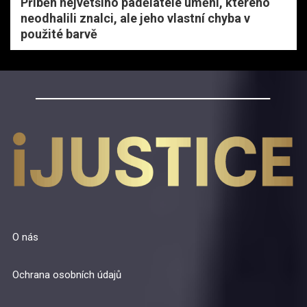
Příběh největšího padělatele umění, kterého
neodhalili znalci, ale jeho vlastní chyba v
použité barvě
O nás
Ochrana osobních údajů