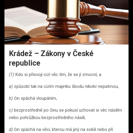
Krádež – Zákony v České
republice
(1)
Kdo si přisvojí cizí věc tím, že se jí zmocní, a
a)
způsobí tak na cizím majetku škodu nikoliv nepatrnou,
b)
čin spáchá vloupáním,
c)
bezprostředně po činu se pokusí uchovat si věc násilím
nebo pohrůžkou bezprostředního násilí,
d)
čin spáchá na věci, kterou má jiný na sobě nebo při