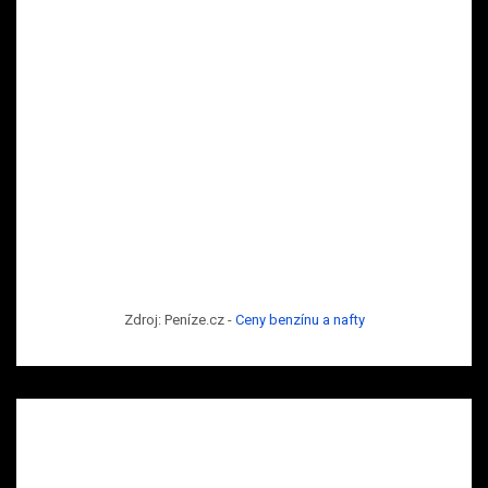
Zdroj: Peníze.cz -
Ceny benzínu a nafty