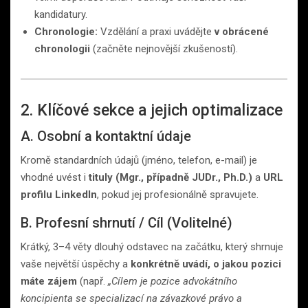
kandidatury.
Chronologie:
Vzdělání a praxi uvádějte
v obrácené
chronologii
(začněte nejnovější zkušeností).
2. Klíčové sekce a jejich optimalizace
A. Osobní a kontaktní údaje
Kromě standardních údajů (jméno, telefon, e-mail) je
vhodné uvést i
tituly (Mgr., případně JUDr., Ph.D.)
a
URL
profilu LinkedIn
, pokud jej profesionálně spravujete.
B. Profesní shrnutí / Cíl (Volitelné)
Krátký, 3–4 věty dlouhý odstavec na začátku, který shrnuje
vaše největší úspěchy a
konkrétně uvádí, o jakou pozici
máte zájem
(např.
„Cílem je pozice advokátního
koncipienta se specializací na závazkové právo a