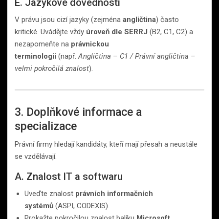
E. Jazykové dovednosti
V právu jsou cizí jazyky (zejména
angličtina
) často
kritické. Uvádějte vždy
úroveň dle SERRJ
(B2, C1, C2) a
nezapomeňte na
právnickou
terminologii
(např.
Angličtina – C1 / Právní angličtina –
velmi pokročilá znalost
).
3. Doplňkové informace a
specializace
Právní firmy hledají kandidáty, kteří mají přesah a neustále
se vzdělávají.
A. Znalost IT a softwaru
Uveďte znalost
právních informačních
systémů
(ASPI, CODEXIS).
Prokažte pokročilou znalost balíku
Microsoft