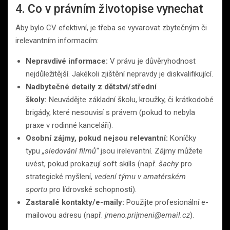
4. Co v právním životopise vynechat
Aby bylo CV efektivní, je třeba se vyvarovat zbytečným či
irelevantním informacím:
Nepravdivé informace:
V právu je důvěryhodnost
nejdůležitější. Jakékoli zjištění nepravdy je diskvalifikující.
Nadbytečné detaily z dětství/střední
školy:
Neuvádějte základní školu, kroužky, či krátkodobé
brigády, které nesouvisí s právem (pokud to nebyla
praxe v rodinné kanceláři).
Osobní zájmy, pokud nejsou relevantní:
Koníčky
typu
„sledování filmů“
jsou irelevantní. Zájmy můžete
uvést, pokud prokazují soft skills (např.
šachy
pro
strategické myšlení,
vedení týmu v amatérském
sportu
pro lídrovské schopnosti).
Zastaralé kontakty/e-maily:
Použijte profesionální e-
mailovou adresu (např.
jmeno.prijmeni@email.cz
).