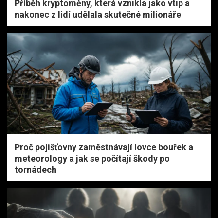
Příběh kryptoměny, která vznikla jako vtip a
nakonec z lidí udělala skutečné milionáře
Proč pojišťovny zaměstnávají lovce bouřek a
meteorology a jak se počítají škody po
tornádech