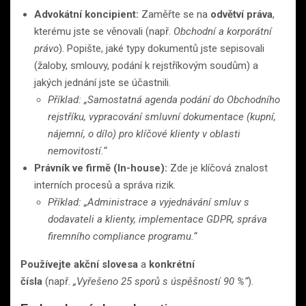
Advokátní koncipient:
Zaměřte se na
odvětví práva
,
kterému jste se věnovali (např.
Obchodní a korporátní
právo
). Popište, jaké typy dokumentů jste sepisovali
(žaloby, smlouvy, podání k rejstříkovým soudům) a
jakých jednání jste se účastnili.
Příklad: „Samostatná agenda podání do Obchodního
rejstříku, vypracování smluvní dokumentace (kupní,
nájemní, o dílo) pro klíčové klienty v oblasti
nemovitostí.“
Právník ve firmě (In-house):
Zde je klíčová znalost
interních procesů a správa rizik.
Příklad: „Administrace a vyjednávání smluv s
dodavateli a klienty, implementace GDPR, správa
firemního compliance programu.“
Používejte akční slovesa
a
konkrétní
čísla
(např.
„Vyřešeno 25 sporů s úspěšností 90 %“
).