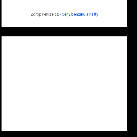
Zdroj: Peníze.cz -
Ceny benzínu a nafty