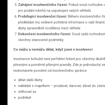
Zahájení insolvenčního řízení:
Pokud soud rozhodne o 
pro podání návrhů na uspokojení vašich věřitelů.
Probíhající insolvenční řízení:
Během insolvenčního ří
předkládat mu veškeré potřebné informace o vaší finanční 
dluhy spravedlivě rozděleny mezi věřitele.
Dokončení insolvenčního řízení:
Soud vydá rozhodnutí 
všechny stanovené podmínky.
Co můžu a nemůžu dělat, když jsem v insolvenci
Insolvence bohužel není perfektní řešení pro všechny dlužník
přesnými a poměrně přísnými pravidly. Zde je jednoduchý se
nedostanete povolení od insolvenčního správce:
dělat další dluhy
nakládat s majetkem – prodávat, darovat, dávat do zást
stěhovat se
podnikat