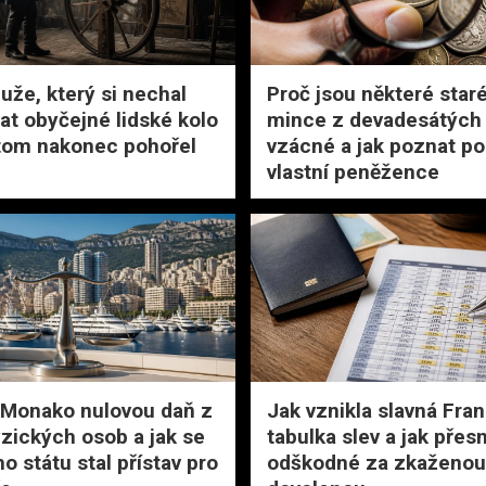
uže, který si nechal
Proč jsou některé star
at obyčejné lidské kolo
mince z devadesátých 
 tom nakonec pohořel
vzácné a jak poznat po
vlastní peněžence
 Monako nulovou daň z
Jak vznikla slavná Fra
yzických osob a jak se
tabulka slev a jak přes
o státu stal přístav pro
odškodné za zkaženou