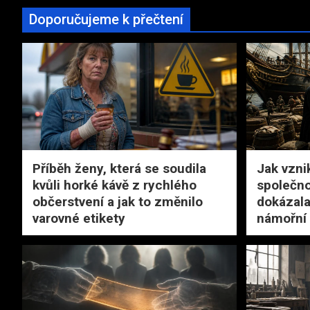
Doporučujeme k přečtení
Příběh ženy, která se soudila
Jak vzni
kvůli horké kávě z rychlého
společno
občerstvení a jak to změnilo
dokázala
varovné etikety
námořní