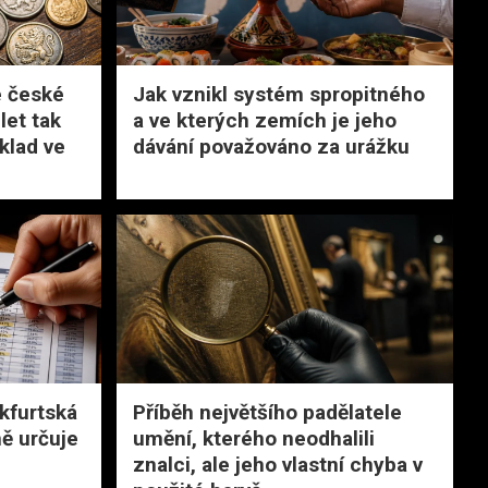
é české
Jak vznikl systém spropitného
let tak
a ve kterých zemích je jeho
klad ve
dávání považováno za urážku
nkfurtská
Příběh největšího padělatele
ně určuje
umění, kterého neodhalili
znalci, ale jeho vlastní chyba v