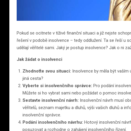
Pokud se ocitnete v tíživé finanční situaci a již nejste schop
řešení v podobě insolvence – tedy oddlužení. Ta se řeší u 
udělají věřitelé sami. Jaký je postup insolvence? Jak o ni 
Jak žádat o insolvenci
Zhodnoťte svou situaci:
Insolvence by měla být vaším 
jiná cesta?
Vyberte si insolvenčního správce:
Pro podání insolven
Můžete si ho vybrat sami nebo požádat o pomoc insolv
Sestavte insolvenční návrh:
Insolvenční návrh musí obs
věřitelů, seznam majetku a dluhů, výši vašich dluhů a i
insolvenční správce.
Podání insolvenčního návrhu:
Hotový insolvenční návrh
posuzovat a rozhodne o zahájení insolvenčního řízení.