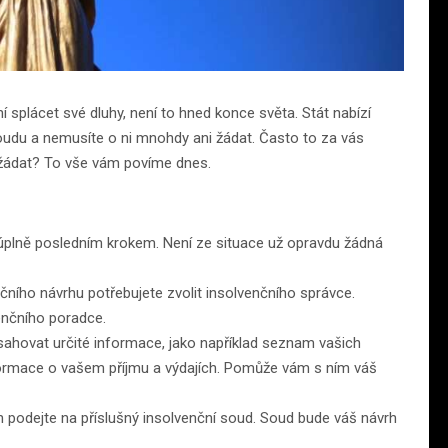
ní splácet své dluhy, není to hned konce světa. Stát nabízí
soudu a nemusíte o ni mnohdy ani žádat. Často to za vás
zažádat? To vše vám povíme dnes.
úplně posledním krokem. Není ze situace už opravdu žádná
čního návrhu potřebujete zvolit insolvenčního správce.
enčního poradce.
ahovat určité informace, jako například seznam vašich
nformace o vašem příjmu a výdajích. Pomůže vám s ním váš
 podejte na příslušný insolvenční soud. Soud bude váš návrh