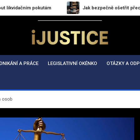
ím pokutám
Jak bezpečně ošetřit přechod práv a pov
i-Justice.cz
Právo, legislativa a finance v praxi
DNIKÁNÍ A PRÁCE
LEGISLATIVNÍ OKÉNKO
OTÁZKY A ODP
h osob