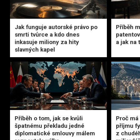
Jak funguje autorské právo po
Příběh m
smrti tvůrce a kdo dnes
patentov
inkasuje miliony za hity
a jak na
slavných kapel
Příběh o tom, jak se kvůli
Proč má
špatnému překladu jedné
příjmu f
diplomatické smlouvy málem
z chudéh