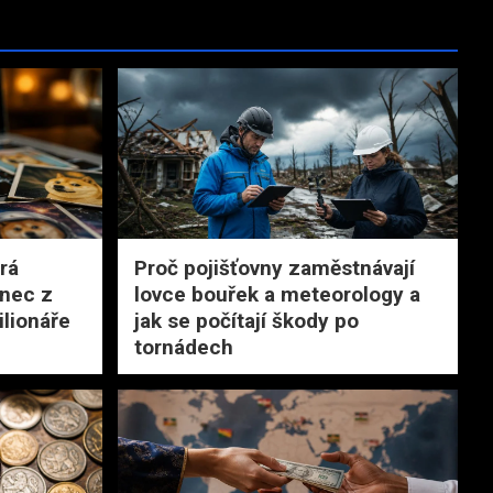
rá
Proč pojišťovny zaměstnávají
onec z
lovce bouřek a meteorology a
ilionáře
jak se počítají škody po
tornádech