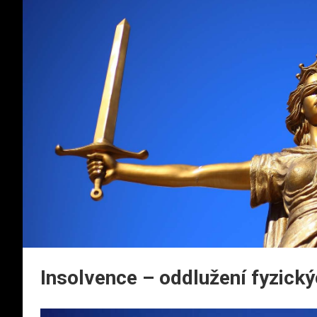
Insolvence – oddlužení fyzick