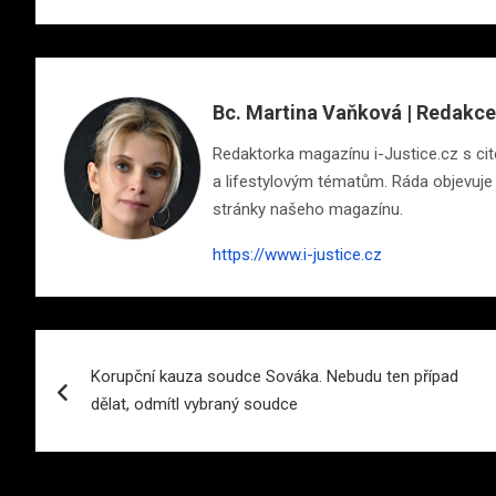
Bc. Martina Vaňková | Redakce
Redaktorka magazínu i-Justice.cz s cite
a lifestylovým tématům. Ráda objevuje n
stránky našeho magazínu.
https://www.i-justice.cz
Navigace
Korupční kauza soudce Sováka. Nebudu ten případ
pro
dělat, odmítl vybraný soudce
příspěvek