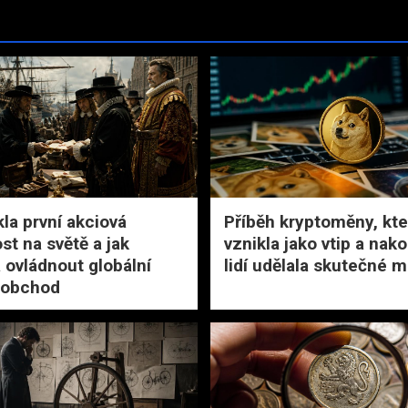
kla první akciová
Příběh kryptoměny, kte
st na světě a jak
vznikla jako vtip a nak
 ovládnout globální
lidí udělala skutečné m
 obchod