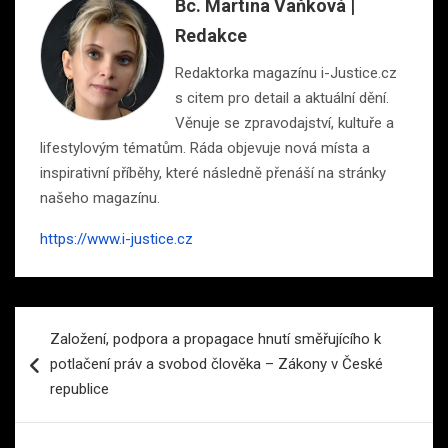
Bc. Martina Vaňková |
Redakce
Redaktorka magazínu i-Justice.cz
s citem pro detail a aktuální dění.
Věnuje se zpravodajství, kultuře a
lifestylovým tématům. Ráda objevuje nová místa a
inspirativní příběhy, které následně přenáší na stránky
našeho magazínu.
https://www.i-justice.cz
Navigace
Založení, podpora a propagace hnutí směřujícího k
pro
potlačení práv a svobod člověka – Zákony v České
příspěvek
republice