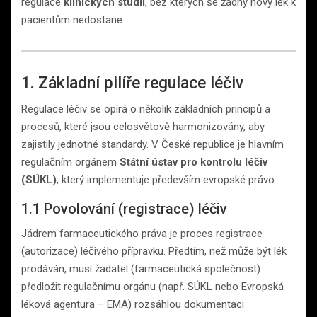
regulace
klinických studií
, bez kterých se žádný nový lék k
pacientům nedostane.
1. Základní pilíře regulace léčiv
Regulace léčiv se opírá o několik základních principů a
procesů, které jsou celosvětově harmonizovány, aby
zajistily jednotné standardy. V České republice je hlavním
regulačním orgánem
Státní ústav pro kontrolu léčiv
(SÚKL)
, který implementuje především evropské právo.
1.1 Povolování (registrace) léčiv
Jádrem farmaceutického práva je proces registrace
(autorizace) léčivého přípravku. Předtím, než může být lék
prodáván, musí žadatel (farmaceutická společnost)
předložit regulačnímu orgánu (např. SÚKL nebo Evropská
léková agentura – EMA) rozsáhlou dokumentaci