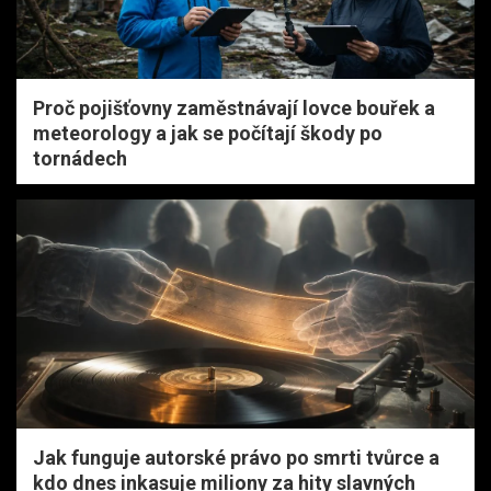
Proč pojišťovny zaměstnávají lovce bouřek a
meteorology a jak se počítají škody po
tornádech
Jak funguje autorské právo po smrti tvůrce a
kdo dnes inkasuje miliony za hity slavných