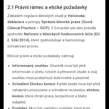
2.1 Právní rámec a etické požadavky
Základem regulace klinických studií je
Helsinská
deklarace
a principy
Správné klinické praxe (Good
Clinical Practice – GCP)
. V Evropské unii tato pravidla
sjednotilo
Nařízení o klinických hodnoceních léčiv (EU
č. 536/2014)
, které zjednodušuje a harmonizuje
schvalovací proces.
Klíčové právní a etické požadavky zahrnují:
Informovaný souhlas:
Účastník musí být plně
informován o účelu, rizicích a přínosech studie a svůj
souhlas musí poskytnout dobrovolně a písemně.
Schválení Etickou komisí:
Každá studie musí být před
zahájením posouzena a schválena nezávislou
etickou
komisí
, která chrání práva, bezpečnost a blaho
subjektů.
Pojištění:
Musí být zajištěno pojištění, které kryje