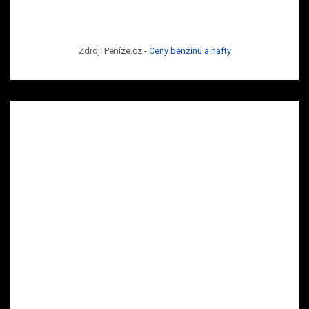
Zdroj: Peníze.cz -
Ceny benzínu a nafty