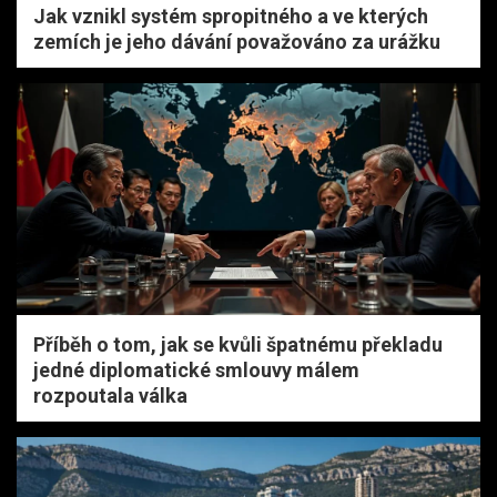
Jak vznikl systém spropitného a ve kterých
zemích je jeho dávání považováno za urážku
Příběh o tom, jak se kvůli špatnému překladu
jedné diplomatické smlouvy málem
rozpoutala válka