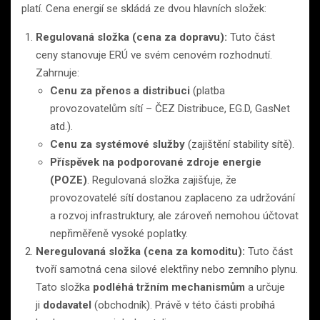
platí. Cena energií se skládá ze dvou hlavních složek:
Regulovaná složka (cena za dopravu):
Tuto část
ceny stanovuje ERÚ ve svém cenovém rozhodnutí.
Zahrnuje:
Cenu za přenos a distribuci
(platba
provozovatelům sítí – ČEZ Distribuce, EG.D, GasNet
atd.).
Cenu za systémové služby
(zajištění stability sítě).
Příspěvek na podporované zdroje energie
(POZE)
. Regulovaná složka zajišťuje, že
provozovatelé sítí dostanou zaplaceno za udržování
a rozvoj infrastruktury, ale zároveň nemohou účtovat
nepřiměřeně vysoké poplatky.
Neregulovaná složka (cena za komoditu):
Tuto část
tvoří samotná cena silové elektřiny nebo zemního plynu.
Tato složka
podléhá tržním mechanismům
a určuje
ji
dodavatel
(obchodník). Právě v této části probíhá