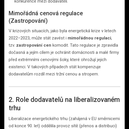
konkurence mezi dodavateli.
Mimořádná cenová regulace
(Zastropování)
V krizových situacích, jako byla energetická krize v letech
2022–2023, může stát zavést i
mimořádnou regulaci
,
tzv.
zastropování cen
komodit. Tato regulace je zpravidla
dočasná a jejím cílem je ochránit domácnosti a malé firmy
před extrémními cenovými šoky, které ohrožují jejich
existenci. V takových případech stát kompenzuje
dodavatelům rozdíl mezi tržní cenou a stropem.
2. Role dodavatelů na liberalizovaném
trhu
Liberalizace energetického trhu (zahájená v EU směrnicemi
od konce 90. let) oddělila provoz sítě (přenos a distribuci)