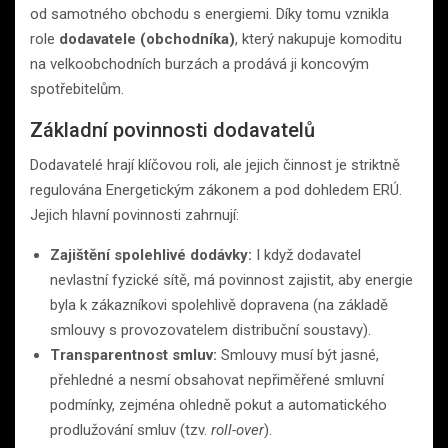
od samotného obchodu s energiemi. Díky tomu vznikla
role
dodavatele (obchodníka)
, který nakupuje komoditu
na velkoobchodních burzách a prodává ji koncovým
spotřebitelům.
Základní povinnosti dodavatelů
Dodavatelé hrají klíčovou roli, ale jejich činnost je striktně
regulována Energetickým zákonem a pod dohledem ERÚ.
Jejich hlavní povinnosti zahrnují:
Zajištění spolehlivé dodávky:
I když dodavatel
nevlastní fyzické sítě, má povinnost zajistit, aby energie
byla k zákazníkovi spolehlivě dopravena (na základě
smlouvy s provozovatelem distribuční soustavy).
Transparentnost smluv:
Smlouvy musí být jasné,
přehledné a nesmí obsahovat nepřiměřené smluvní
podmínky, zejména ohledně pokut a automatického
prodlužování smluv (tzv.
roll-over
).