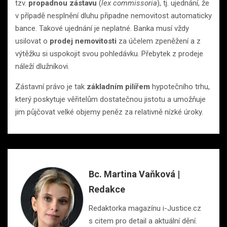
tzv.
propadnou zástavu
(
lex commissoria
), tj. ujednání, že
v případě nesplnění dluhu připadne nemovitost automaticky
bance. Takové ujednání je neplatné. Banka musí vždy
usilovat o
prodej nemovitosti
za účelem zpeněžení a z
výtěžku si uspokojit svou pohledávku. Přebytek z prodeje
náleží dlužníkovi.
Zástavní právo je tak
základním pilířem
hypotečního trhu,
který poskytuje věřitelům dostatečnou jistotu a umožňuje
jim půjčovat velké objemy peněz za relativně nízké úroky.
Bc. Martina Vaňková |
Redakce
Redaktorka magazínu i-Justice.cz
s citem pro detail a aktuální dění.