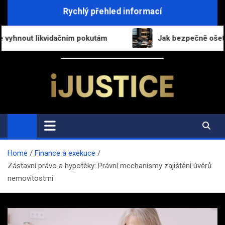
Skip
Rychlý přehled informací
to
content
čním pokutám
Jak bezpečně ošetřit přechod práv a p
i-Justice.cz
Právo, legislativa a finance v praxi
Home
Finance a exekuce
Zástavní právo a hypotéky: Právní mechanismy zajištění úvěrů
nemovitostmi