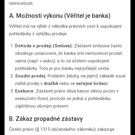
nemovitosti.
A. Možnosti výkonu (Věřitel je banka)
Věřitel má na výběr z několika právních cest k uspokojení
pohledávky z výtěžku prodeje:
Dohoda o prodeji (Smluva):
Zástavní smlouva často
obsahuje ustanovení, že banka smí nemovitost prodat
sama (např. v aukci), a to za účelem uspokojení
pohledávky. Toto je pro banku nejrychlejší cesta.
Soudní prodej:
Podáním žaloby, na jejímž základě soud
nařídí prodej v
dražbě
nebo ve
veřejné licitaci
.
Exekuce:
Zástavní právo dává bance silnou pozici v
exekučním řízení, protože se jedná o pohledávku
zajištěnou věcným právem.
B. Zákaz propadné zástavy
České právo (§ 1315 občanského zákoníku) zakazuje