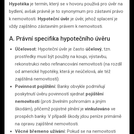
Hypotéka
je termín, který se v hovoru používá pro úvěr na
bydlení, avšak právně je to synonymum pro zástavní právo
k nemovitosti.
Hypoteční úvěr
je úvěr, jehož splacení je
vždy zajištěno zástavním právem k nemovitosti.
A. Právní specifika hypotečního úvěru
Účelovost:
Hypoteční úvěr je často
účelový
, tzn.
prostředky musí být použity na koupi, výstavbu,
rekonstrukci nebo refinancování nemovitosti (na rozdíl
od americké hypotéky, která je neúčelová, ale též
zajištěná nemovitostí).
Povinnost pojištění:
Banky obvykle podmiňují
poskytnutí úvěru povinností sjednat
pojištění
nemovitosti
(proti živelním pohromám a jiným
škodám), přičemž pojistné plnění je
vinkulováno
ve
prospěch banky. V případě škody jdou peníze primárně
na opravu zajištěné nemovitosti.
Věcné břemeno užívání:
Pokud se na nemovitosti