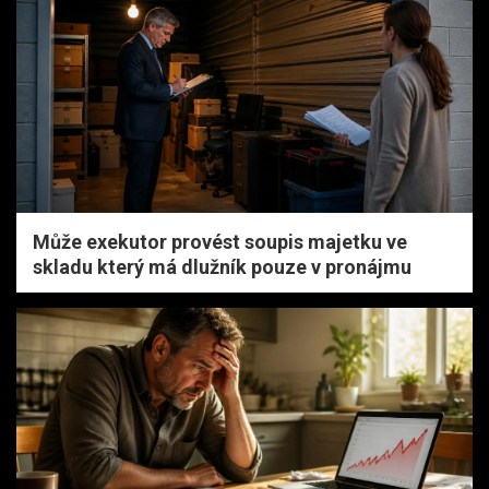
Může exekutor provést soupis majetku ve
skladu který má dlužník pouze v pronájmu