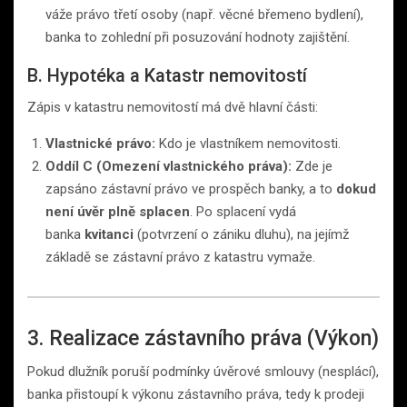
váže právo třetí osoby (např. věcné břemeno bydlení),
banka to zohlední při posuzování hodnoty zajištění.
B. Hypotéka a Katastr nemovitostí
Zápis v katastru nemovitostí má dvě hlavní části:
Vlastnické právo:
Kdo je vlastníkem nemovitosti.
Oddíl C (Omezení vlastnického práva):
Zde je
zapsáno zástavní právo ve prospěch banky, a to
dokud
není úvěr plně splacen
. Po splacení vydá
banka
kvitanci
(potvrzení o zániku dluhu), na jejímž
základě se zástavní právo z katastru vymaže.
3. Realizace zástavního práva (Výkon)
Pokud dlužník poruší podmínky úvěrové smlouvy (nesplácí),
banka přistoupí k výkonu zástavního práva, tedy k prodeji