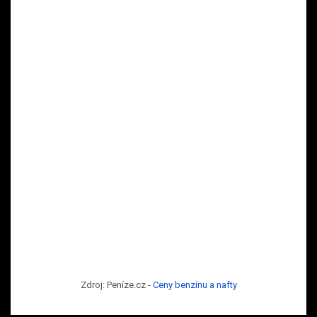
Zdroj: Peníze.cz -
Ceny benzínu a nafty