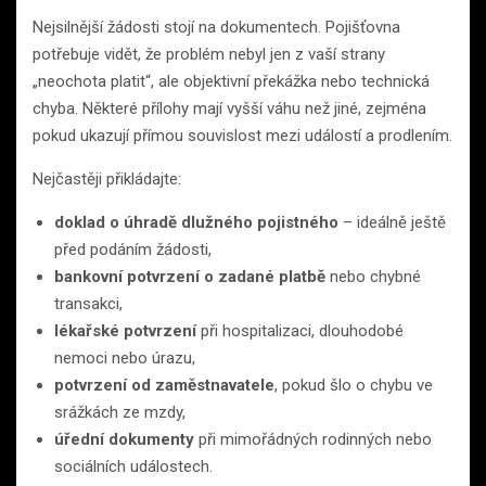
Nejsilnější žádosti stojí na dokumentech. Pojišťovna
potřebuje vidět, že problém nebyl jen z vaší strany
„neochota platit“, ale objektivní překážka nebo technická
chyba. Některé přílohy mají vyšší váhu než jiné, zejména
pokud ukazují přímou souvislost mezi událostí a prodlením.
Nejčastěji přikládajte:
doklad o úhradě dlužného pojistného
– ideálně ještě
před podáním žádosti,
bankovní potvrzení o zadané platbě
nebo chybné
transakci,
lékařské potvrzení
při hospitalizaci, dlouhodobé
nemoci nebo úrazu,
potvrzení od zaměstnavatele
, pokud šlo o chybu ve
srážkách ze mzdy,
úřední dokumenty
při mimořádných rodinných nebo
sociálních událostech.