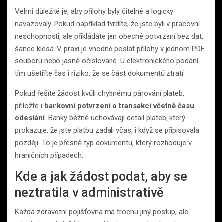
Velmi důležité je, aby přílohy byly čitelné a logicky
navazovaly. Pokud například tvrdíte, že jste byli v pracovní
neschopnosti, ale přikládáte jen obecné potvrzení bez dat,
šance klesá. V praxi je vhodné poslat přílohy v jednom PDF
souboru nebo jasně očíslované. U elektronického podání
tím ušetříte čas i riziko, že se část dokumentů ztratí.
Pokud řešíte žádost kvůli chybnému párování plateb,
přiložte i
bankovní potvrzení o transakci včetně času
odeslání
. Banky běžně uchovávají detail plateb, který
prokazuje, že jste platbu zadali včas, i když se připisovala
později. To je přesně typ dokumentu, který rozhoduje v
hraničních případech.
Kde a jak žádost podat, aby se
neztratila v administrativě
Každá zdravotní pojišťovna má trochu jiný postup, ale