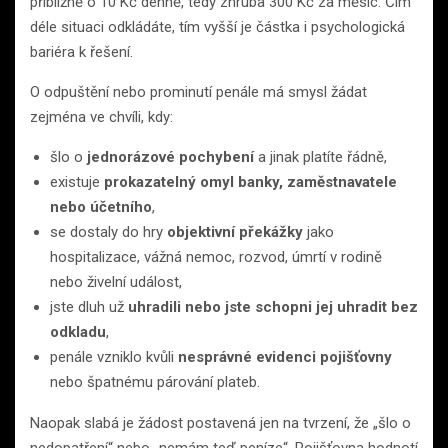
přibližně o 10 Kč denně, tedy zhruba 300 Kč za měsíc. Čím
déle situaci odkládáte, tím vyšší je částka i psychologická
bariéra k řešení.
O odpuštění nebo prominutí penále má smysl žádat
zejména ve chvíli, kdy:
šlo o
jednorázové pochybení
a jinak platíte řádně,
existuje
prokazatelný omyl banky, zaměstnavatele
nebo účetního
,
se dostaly do hry
objektivní překážky
jako
hospitalizace, vážná nemoc, rozvod, úmrtí v rodině
nebo živelní událost,
jste dluh už
uhradili nebo jste schopni jej uhradit bez
odkladu
,
penále vzniklo kvůli
nesprávné evidenci pojišťovny
nebo špatnému párování plateb.
Naopak slabá je žádost postavená jen na tvrzení, že „šlo o