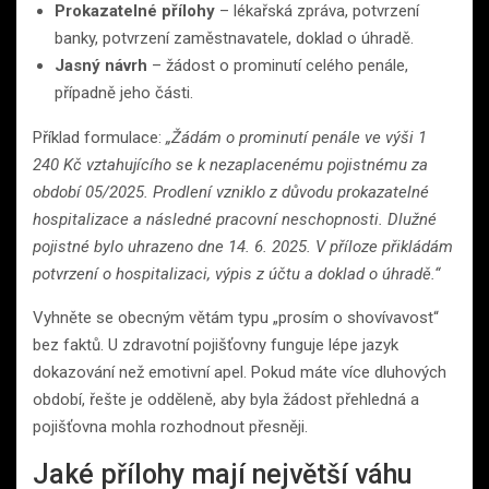
Prokazatelné přílohy
– lékařská zpráva, potvrzení
banky, potvrzení zaměstnavatele, doklad o úhradě.
Jasný návrh
– žádost o prominutí celého penále,
případně jeho části.
Příklad formulace:
„Žádám o prominutí penále ve výši 1
240 Kč vztahujícího se k nezaplacenému pojistnému za
období 05/2025. Prodlení vzniklo z důvodu prokazatelné
hospitalizace a následné pracovní neschopnosti. Dlužné
pojistné bylo uhrazeno dne 14. 6. 2025. V příloze přikládám
potvrzení o hospitalizaci, výpis z účtu a doklad o úhradě.“
Vyhněte se obecným větám typu „prosím o shovívavost“
bez faktů. U zdravotní pojišťovny funguje lépe jazyk
dokazování než emotivní apel. Pokud máte více dluhových
období, řešte je odděleně, aby byla žádost přehledná a
pojišťovna mohla rozhodnout přesněji.
Jaké přílohy mají největší váhu