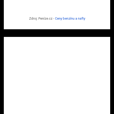
Zdroj: Peníze.cz -
Ceny benzínu a nafty