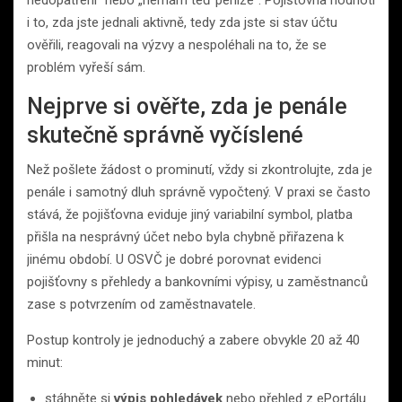
nedopatření“ nebo „nemám teď peníze“. Pojišťovna hodnotí
i to, zda jste jednali aktivně, tedy zda jste si stav účtu
ověřili, reagovali na výzvy a nespoléhali na to, že se
problém vyřeší sám.
Nejprve si ověřte, zda je penále
skutečně správně vyčíslené
Než pošlete žádost o prominutí, vždy si zkontrolujte, zda je
penále i samotný dluh správně vypočtený. V praxi se často
stává, že pojišťovna eviduje jiný variabilní symbol, platba
přišla na nesprávný účet nebo byla chybně přiřazena k
jinému období. U OSVČ je dobré porovnat evidenci
pojišťovny s přehledy a bankovními výpisy, u zaměstnanců
zase s potvrzením od zaměstnavatele.
Postup kontroly je jednoduchý a zabere obvykle 20 až 40
minut:
stáhněte si
výpis pohledávek
nebo přehled z ePortálu