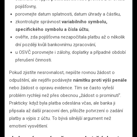
pojišťovny,
porovnejte datum splatnosti, datum úhrady a částku,
zkontrolujte správnost
variabilního symbolu,
specifického symbolu a čísla účtu
,
ověřte, zda pojišťovna nezapočítala platbu až o několik
dní později kvůli bankovnímu zpracování,
u OSVČ porovnejte i zálohy, doplatky a případné období
přerušení činnosti.
Pokud zjistíte nesrovnalost, nepište rovnou žádost o
odpuštění, ale nejdřív podávejte
námitku proti výši penále
nebo žádost o opravu evidence. Tím se často vyřeší
problém rychleji než přes obecnou „žádost o prominutí“.
Prakticky: když byla platba odeslána včas, ale banka ji
připsala až další pracovní den, přiložte potvrzení o zadání
platby a výpis z účtu. To bývá silnější argument než
emotivní vysvětlení.