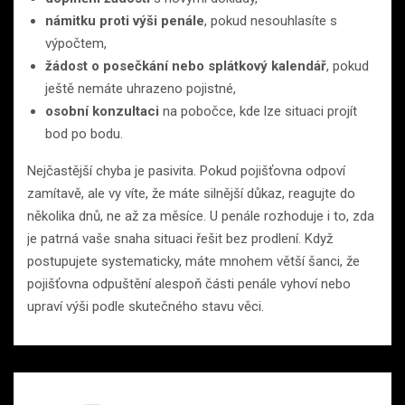
námitku proti výši penále
, pokud nesouhlasíte s
výpočtem,
žádost o posečkání nebo splátkový kalendář
, pokud
ještě nemáte uhrazeno pojistné,
osobní konzultaci
na pobočce, kde lze situaci projít
bod po bodu.
Nejčastější chyba je pasivita. Pokud pojišťovna odpoví
zamítavě, ale vy víte, že máte silnější důkaz, reagujte do
několika dnů, ne až za měsíce. U penále rozhoduje i to, zda
je patrná vaše snaha situaci řešit bez prodlení. Když
postupujete systematicky, máte mnohem větší šanci, že
pojišťovna odpuštění alespoň části penále vyhoví nebo
upraví výši podle skutečného stavu věci.