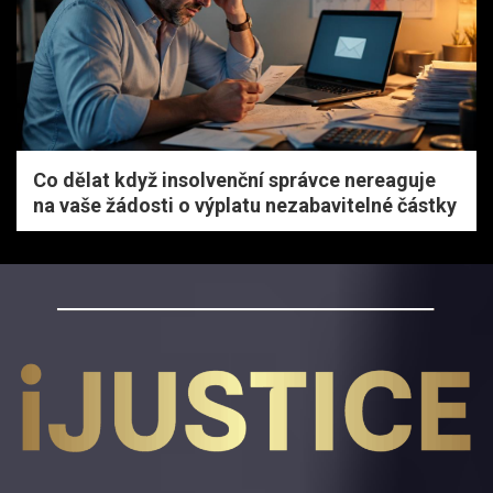
Co dělat když insolvenční správce nereaguje
na vaše žádosti o výplatu nezabavitelné částky