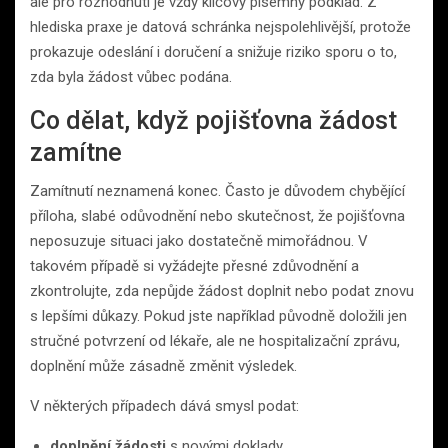
ale pro rozhodnutí je vždy klíčový písemný podklad. Z
hlediska praxe je datová schránka nejspolehlivější, protože
prokazuje odeslání i doručení a snižuje riziko sporu o to,
zda byla žádost vůbec podána.
Co dělat, když pojišťovna žádost
zamítne
Zamítnutí neznamená konec. Často je důvodem chybějící
příloha, slabé odůvodnění nebo skutečnost, že pojišťovna
neposuzuje situaci jako dostatečně mimořádnou. V
takovém případě si vyžádejte přesné zdůvodnění a
zkontrolujte, zda nepůjde žádost doplnit nebo podat znovu
s lepšími důkazy. Pokud jste například původně doložili jen
stručné potvrzení od lékaře, ale ne hospitalizační zprávu,
doplnění může zásadně změnit výsledek.
V některých případech dává smysl podat:
doplnění žádosti
s novými doklady,