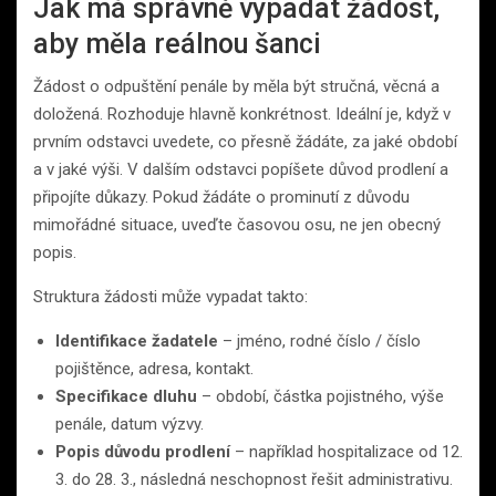
Jak má správně vypadat žádost,
aby měla reálnou šanci
Žádost o odpuštění penále by měla být stručná, věcná a
doložená. Rozhoduje hlavně konkrétnost. Ideální je, když v
prvním odstavci uvedete, co přesně žádáte, za jaké období
a v jaké výši. V dalším odstavci popíšete důvod prodlení a
připojíte důkazy. Pokud žádáte o prominutí z důvodu
mimořádné situace, uveďte časovou osu, ne jen obecný
popis.
Struktura žádosti může vypadat takto:
Identifikace žadatele
– jméno, rodné číslo / číslo
pojištěnce, adresa, kontakt.
Specifikace dluhu
– období, částka pojistného, výše
penále, datum výzvy.
Popis důvodu prodlení
– například hospitalizace od 12.
3. do 28. 3., následná neschopnost řešit administrativu.