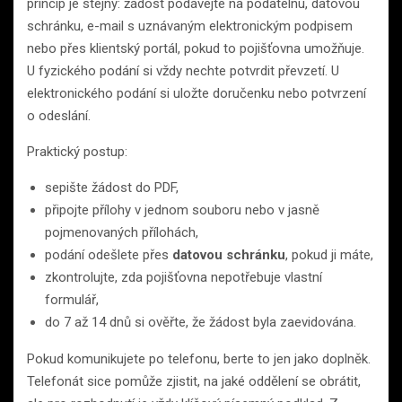
princip je stejný: žádost podávejte na podatelnu, datovou
schránku, e-mail s uznávaným elektronickým podpisem
nebo přes klientský portál, pokud to pojišťovna umožňuje.
U fyzického podání si vždy nechte potvrdit převzetí. U
elektronického podání si uložte doručenku nebo potvrzení
o odeslání.
Praktický postup:
sepište žádost do PDF,
připojte přílohy v jednom souboru nebo v jasně
pojmenovaných přílohách,
podání odešlete přes
datovou schránku
, pokud ji máte,
zkontrolujte, zda pojišťovna nepotřebuje vlastní
formulář,
do 7 až 14 dnů si ověřte, že žádost byla zaevidována.
Pokud komunikujete po telefonu, berte to jen jako doplněk.
Telefonát sice pomůže zjistit, na jaké oddělení se obrátit,