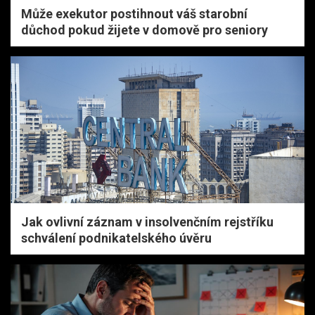
Může exekutor postihnout váš starobní
důchod pokud žijete v domově pro seniory
Jak ovlivní záznam v insolvenčním rejstříku
schválení podnikatelského úvěru