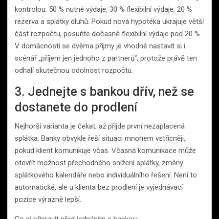
kontrolou: 50 % nutné výdaje, 30 % flexibilní výdaje, 20 %
rezerva a splátky dluhů. Pokud nová hypotéka ukrajuje větší
část rozpočtu, posuňte dočasně flexibilní výdaje pod 20 %.
V domácnosti se dvěma příjmy je vhodné nastavit si i
scénář „příjem jen jednoho z partnerů“, protože právě ten
odhalí skutečnou odolnost rozpočtu.
3. Jednejte s bankou dřív, než se
dostanete do prodlení
Nejhorší varianta je čekat, až přijde první nezaplacená
splátka. Banky obvykle řeší situaci mnohem vstřícněji,
pokud klient komunikuje včas. Včasná komunikace může
otevřít možnost přechodného snížení splátky, změny
splátkového kalendáře nebo individuálního řešení. Není to
automatické, ale u klienta bez prodlení je vyjednávací
pozice výrazně lepší.
Co si připravit před jednáním s bankou: