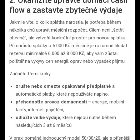
2. Okamžitě upravte domácí cash
flow a zastavte zbytečné výdaje
Jakmile víte, o kolik splátka narostla, je potřeba během
několika dnů upravit měsíční rozpočet. Cílem není „šetřit
obecně“, ale vytvořit konkrétní prostor pro novou splátku.
Při nárůstu splátky o 5 000 Kč měsíčně je rozumné hledat
rezervu minimálně 6 000 až 8 000 Kč, aby vám zůstal
polštář na výkyvy cen energií, oprav nebo výpadek příjmu.
Začněte třemi kroky:
zrušte nebo omezte opakované předplatné
a
automatické platby, které nepoužíváte naplno,
přehodnoťte provoz domácnosti
– energie, mobilní
tarify, internet, pojištění,
odložte velké výdaje
, které nejsou nutné během
následujících 3 až 6 měsíců.
V praxi pomáhá jednoduchý model 50/30/20, ale s přísnější