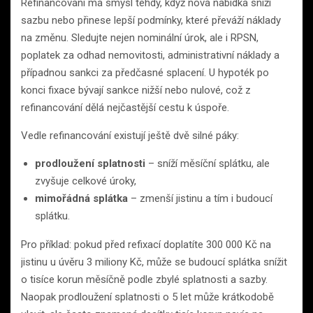
Refinancování má smysl tehdy, když nová nabídka sníží
sazbu nebo přinese lepší podmínky, které převáží náklady
na změnu. Sledujte nejen nominální úrok, ale i RPSN,
poplatek za odhad nemovitosti, administrativní náklady a
případnou sankci za předčasné splacení. U hypoték po
konci fixace bývají sankce nižší nebo nulové, což z
refinancování dělá nejčastější cestu k úspoře.
Vedle refinancování existují ještě dvě silné páky:
prodloužení splatnosti
– sníží měsíční splátku, ale
zvyšuje celkové úroky,
mimořádná splátka
– zmenší jistinu a tím i budoucí
splátku.
Pro příklad: pokud před refixací doplatíte 300 000 Kč na
jistinu u úvěru 3 miliony Kč, může se budoucí splátka snížit
o tisíce korun měsíčně podle zbylé splatnosti a sazby.
Naopak prodloužení splatnosti o 5 let může krátkodobě