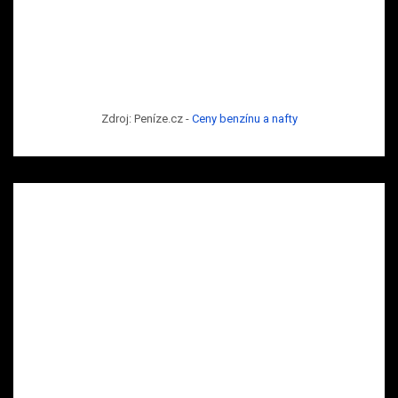
Zdroj: Peníze.cz -
Ceny benzínu a nafty