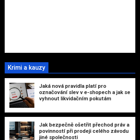
Krimi a kauzy
Jaká nová pravidla platí pro
označování slev v e-shopech a jak se
vyhnout likvidačním pokutám
Jak bezpečně ošetřit přechod práv a
povinností při prodeji celého závodu
jiné společnosti