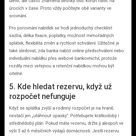
ulevit, ale často znamená desítky tisíc korun navíc na
úrocích v čase. Proto vždy počítejte obě varianty ve
srovnání.
Pro porovnání nabídek se hodí jednoduchý checklist:
sazba, délka fixace, poplatky, možnost mimořádných
splátek, flexibilita změn a rychlost schválení. Užitečné je
také sledovat, zda banka nabízí online předschválení nebo
individuální nabídku přes webové bankovnictví, protože
rozdíly mezi veřejnou a retenční nabídkou mohou být
citelné.
5. Kde hledat rezervu, když už
rozpočet nefunguje
Když se splátka zvýší a rodinný rozpočet je na hraně,
nestačí jen „utáhnout opasky“. Potřebujete krátkodobý i
střednědobý plán. Pokud máte rezervu, držte ji alespoň ve
výši 3 až 6 měsíčních výdajů domácnosti. Jestli rezervu