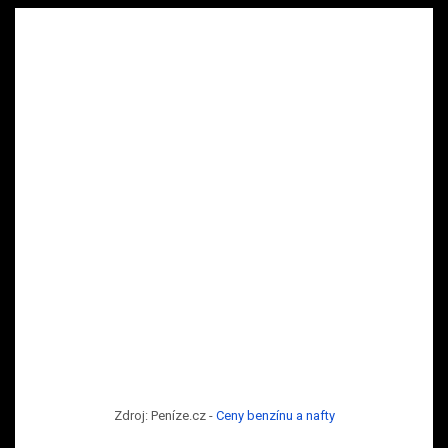
Zdroj: Peníze.cz -
Ceny benzínu a nafty