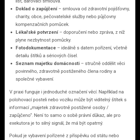
list, darovací smlouva.
Doklad o zapůjčení
– smlouva od zdravotní pojišťovny,
charity, obce, pečovatelské služby nebo půjčovny
kompenzačních pomůcek.
Lékařské potvrzení
– doporučení nebo zpráva, z níž
plyne nezbytnost pomůcky.
Fotodokumentace
– ideálně s datem pořízení, včetně
detailu štítků a sériových čísel.
Seznam majetku domácnosti
– stručně oddělit věci
povinného, zdravotně postiženého člena rodiny a
společné vybavení.
V praxi funguje i jednoduché označení věcí. Například na
polohovací posteli nebo vozíku může být viditelný štítek s
informací „majetek zdravotně postižené osoby /
zapůjčeno“. Není to samo o sobě právní důkaz, ale pro
exekutora je to silný signál, že má být opatrný.
Pokud je vybavení pořízené z příspěvku od státu nebo