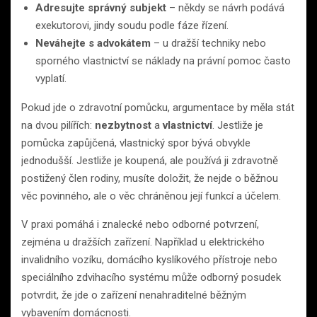
Adresujte správný subjekt
– někdy se návrh podává
exekutorovi, jindy soudu podle fáze řízení.
Neváhejte s advokátem
– u dražší techniky nebo
sporného vlastnictví se náklady na právní pomoc často
vyplatí.
Pokud jde o zdravotní pomůcku, argumentace by měla stát
na dvou pilířích:
nezbytnost
a
vlastnictví
. Jestliže je
pomůcka zapůjčená, vlastnický spor bývá obvykle
jednodušší. Jestliže je koupená, ale používá ji zdravotně
postižený člen rodiny, musíte doložit, že nejde o běžnou
věc povinného, ale o věc chráněnou její funkcí a účelem.
V praxi pomáhá i znalecké nebo odborné potvrzení,
zejména u dražších zařízení. Například u elektrického
invalidního vozíku, domácího kyslíkového přístroje nebo
speciálního zdvihacího systému může odborný posudek
potvrdit, že jde o zařízení nenahraditelné běžným
vybavením domácnosti.