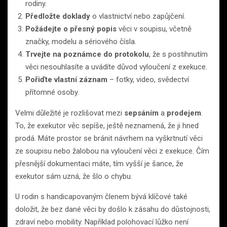
rodiny.
Předložte doklady
o vlastnictví nebo zapůjčení.
Požádejte o přesný popis
věci v soupisu, včetně
značky, modelu a sériového čísla.
Trvejte na poznámce do protokolu
, že s postihnutím
věci nesouhlasíte a uvádíte důvod vyloučení z exekuce.
Pořiďte vlastní záznam
– fotky, video, svědectví
přítomné osoby.
Velmi důležité je rozlišovat mezi
sepsáním
a
prodejem
.
To, že exekutor věc sepíše, ještě neznamená, že ji hned
prodá. Máte prostor se bránit návrhem na vyškrtnutí věci
ze soupisu nebo žalobou na vyloučení věci z exekuce. Čím
přesnější dokumentaci máte, tím vyšší je šance, že
exekutor sám uzná, že šlo o chybu.
U rodin s handicapovaným členem bývá klíčové také
doložit, že bez dané věci by došlo k zásahu do důstojnosti,
zdraví nebo mobility. Například polohovací lůžko není