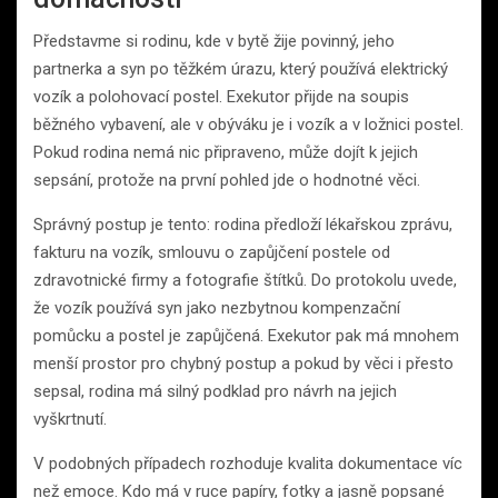
Představme si rodinu, kde v bytě žije povinný, jeho
partnerka a syn po těžkém úrazu, který používá elektrický
vozík a polohovací postel. Exekutor přijde na soupis
běžného vybavení, ale v obýváku je i vozík a v ložnici postel.
Pokud rodina nemá nic připraveno, může dojít k jejich
sepsání, protože na první pohled jde o hodnotné věci.
Správný postup je tento: rodina předloží lékařskou zprávu,
fakturu na vozík, smlouvu o zapůjčení postele od
zdravotnické firmy a fotografie štítků. Do protokolu uvede,
že vozík používá syn jako nezbytnou kompenzační
pomůcku a postel je zapůjčená. Exekutor pak má mnohem
menší prostor pro chybný postup a pokud by věci i přesto
sepsal, rodina má silný podklad pro návrh na jejich
vyškrtnutí.
V podobných případech rozhoduje kvalita dokumentace víc
než emoce. Kdo má v ruce papíry, fotky a jasně popsané