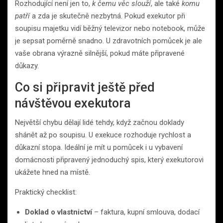
Rozhodující není jen to,
k čemu věc slouží
, ale také
komu
patří
a zda je skutečně nezbytná. Pokud exekutor při
soupisu majetku vidí běžný televizor nebo notebook, může
je sepsat poměrně snadno. U zdravotních pomůcek je ale
vaše obrana výrazně silnější, pokud máte připravené
důkazy.
Co si připravit ještě před
návštěvou exekutora
Největší chybu dělají lidé tehdy, když začnou doklady
shánět až po soupisu. U exekuce rozhoduje rychlost a
důkazní stopa. Ideální je mít u pomůcek i u vybavení
domácnosti připravený jednoduchý spis, který exekutorovi
ukážete hned na místě.
Praktický checklist:
Doklad o vlastnictví
– faktura, kupní smlouva, dodací