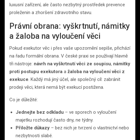
luxusní zařízení, ale často nezbytný prostředek prevence
proleženin a zhoršení zdravotního stavu.
Právní obrana: vyškrtnutí, námitky
a žaloba na vyloučení věci
Pokud exekutor věc i přes vaše upozornění sepíše, přichází
na řadu formální obrana. V české praxi se používají hlavně
tři nástroje:
návrh na vyškrtnutí věci ze soupisu
,
námitky
proti postupu exekutora
a
žaloba na vyloučení věci z
exekuce
. Každý má jiný účel, ale společný cíl: zabránit
prodeji věci, která nemá být exekucí postižena.
Co je důležité:
Jednejte bez odkladu
– ve sporech o vyloučení
majetku rozhodují často dny, ne týdny.
Přiložte důkazy
– bez nich je tvrzení o vlastnictví nebo
nezbytnosti slabé.