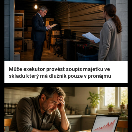
Může exekutor provést soupis majetku ve
skladu který má dlužník pouze v pronájmu