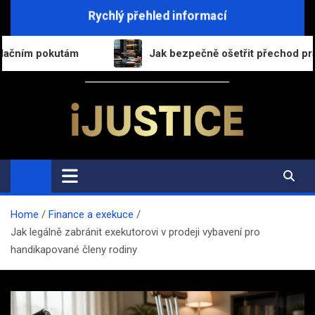
Skip
Rychlý přehled informací
to
content
Jak bezpečně ošetřit přechod práv a povinností při pr
i-Justice.cz
Právo, legislativa a finance v praxi
Home
Finance a exekuce
Jak legálně zabránit exekutorovi v prodeji vybavení pro
handikapované členy rodiny