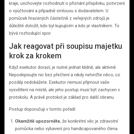
kraje, uschovejte rozhodnutí o přiznání příspěvku, potvrzení
o vyúčtování a případně smlouvu s dodavatelem. U
pomůcek hrazených částečně z veřejných zdrojů je
důležité doložit, kdo byl kupujícím a kdo je vlastníkem. To
bývá rozhodující spor.
Jak reagovat při soupisu majetku
krok za krokem
Když exekutor dorazí, je nutné jednat klidně, ale aktivně.
Nepodepisujte nic bez přečtení a nikdy netvrďte něco, co
později nedokážete. Exekutor nemusí přijmout vaše
vysvětlení na místě, ale jeho postup musí být zachycen v
protokolu. A právě protokol je základ pro další obranu.
Postup doporučuji v tomto pořadí:
Okamžitě upozorněte
, že konkrétní věc je zdravotní
pomůcka nebo vybavení pro handicapovaného člena