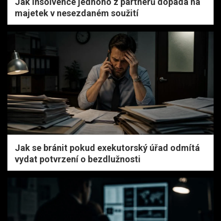
Jak insolvence jednoho z partnerů dopadá na
majetek v nesezdaném soužití
Jak se bránit pokud exekutorský úřad odmítá
vydat potvrzení o bezdlužnosti