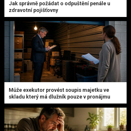
Jak správně požádat o odpuštění penále u
zdravotní pojišťovny
Může exekutor provést soupis majetku ve
skladu který má dlužník pouze v pronájmu