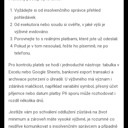
Vyžádejte si od insolvenčního správce přehled
pohledávek.
Od exekutora nebo soudu si ověřte, v jaké výši je
výživné evidováno.
Porovnejte to s reálnými platbami, které jste už odeslali.
Pokud je v tom nesoulad, řešte ho písemně, ne po
telefonu.
Pro kontrolu plateb se hodí i jednoduché nástroje: tabulka v
Excelu nebo Google Sheets, bankovní export transakcí a
archivace potvrzení o úhradě. U výživného má význam i
zdánlivá maličkost, například variabilní symbol, přesný účet
příjemce nebo datum platby. Při sporu může rozhodovat i
rozdíl několika dnů.
Jestliže vám po schválení oddlužení zůstává na život
minimum a zároveň máte vysoké výživné, je rozumné co
nejdříve komunikovat s insolvenčním správcem a případně