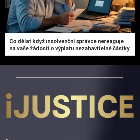
Co dělat když insolvenční správce nereaguje
na vaše žádosti o výplatu nezabavitelné částky