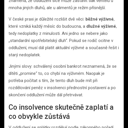
znamená, že oddlužení sice může zastavit tlak věřitelů u
mnoha jiných dluhů, ale u alimentů je režim přísnější.
V české praxi je důležité rozlišit dvě věci:
běžné výživné
,
které vzniká každý měsíc do budoucna, a
dlužné výživné
,
tedy nedoplatky z minulosti. Ani jedno se nebere jako
„standardní spotřebitelský dluh“. Pokud se rodič ocitne v
oddlužení, musí dál platit aktuální výživné a současně řešit i
starý nedoplatek.
Jinými slovy: schválený osobní bankrot neznamená, že se
dítěti „promine“ to, co chybí na výživném. Naopak je
potřeba počítat s tím, že tento dluh bude mít při
rozdělování peněz v insolvenci přednostní postavení a po
skončení oddlužení může dál přetrvávat.
Co insolvence skutečně zaplatí a
co obvykle zůstává
V oddlužení se splátky rozdělují podle zákonného pořadí.