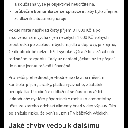
a současná výše je objektivně neudržitelná,
průběžná komunikace se správcem
, aby bylo zřejmé,
že dlužník situaci neignoruje.
Pokud máte například čistý příjem 31 000 Kč a po
insolvenci vám vychází jen necelých 1 000 Kč volných
prostředků po zaplacení bydlení, jídla a dopravy, je zřejmé,
že dlouhodobě nelze držet vysoké výživné bez zásahu do
rodinného rozpočtu. Tady už nestačí „čekat, až to přejde“.
Je nutné jednat právně i finančně.
Pro větší přehlednost je vhodné nastavit si měsíční
kontrolu: příjem, srážky, platba výživného, zůstatek
nedoplatku. U rodičů v oddlužení se často osvědčí
jednoduchý systém připomínek v mobilu a samostatný
účet, ze kterého odchází alimenty hned v den výplaty. Tím
se snižuje riziko, že peníze „zmizí“ v běžných výdajích.
Jaké chyby vedou k dalšímu