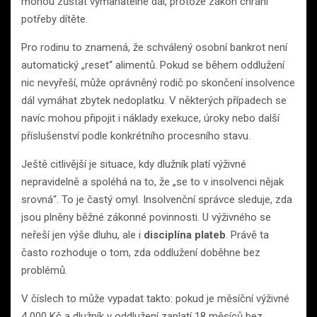
mohou zůstat vymahatelné dál, protože zákon chrání
potřeby dítěte.
Pro rodinu to znamená, že schválený osobní bankrot není
automatický „reset“ alimentů. Pokud se během oddlužení
nic nevyřeší, může oprávněný rodič po skončení insolvence
dál vymáhat zbytek nedoplatku. V některých případech se
navíc mohou připojit i náklady exekuce, úroky nebo další
příslušenství podle konkrétního procesního stavu.
Ještě citlivější je situace, kdy dlužník platí výživné
nepravidelně a spoléhá na to, že „se to v insolvenci nějak
srovná“. To je častý omyl. Insolvenční správce sleduje, zda
jsou plněny běžné zákonné povinnosti. U výživného se
neřeší jen výše dluhu, ale i
disciplína plateb
. Právě ta
často rozhoduje o tom, zda oddlužení doběhne bez
problémů.
V číslech to může vypadat takto: pokud je měsíční výživné
4 000 Kč a dlužník v oddlužení zaplatí 18 měsíců bez