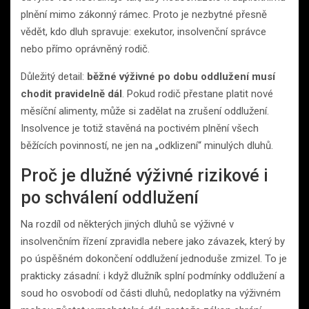
plnění mimo zákonný rámec. Proto je nezbytné přesně
vědět, kdo dluh spravuje: exekutor, insolvenční správce
nebo přímo oprávněný rodič.
Důležitý detail:
běžné výživné po dobu oddlužení musí
chodit pravidelně dál
. Pokud rodič přestane platit nové
měsíční alimenty, může si zadělat na zrušení oddlužení.
Insolvence je totiž stavěná na poctivém plnění všech
běžících povinností, ne jen na „odklizení“ minulých dluhů.
Proč je dlužné výživné rizikové i
po schválení oddlužení
Na rozdíl od některých jiných dluhů se výživné v
insolvenčním řízení zpravidla nebere jako závazek, který by
po úspěšném dokončení oddlužení jednoduše zmizel. To je
prakticky zásadní: i když dlužník splní podmínky oddlužení a
soud ho osvobodí od části dluhů, nedoplatky na výživném