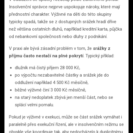
Insolvenční správce nejprve uspokojuje nároky, které mají
přednostní charakter. Výživné na děti do této skupiny
typicky spadá, takže se z dostupných srážek hradí dříve
než většina ostatních dluhů, například kreditní karta, půjčka
od nebankovní společnosti nebo dluhy z podnikání.
V praxi ale bývá zásadní problém v tom, že
srážky z
příjmu často nestačí na plné pokrytí
. Typický příklad:
dlužník má čistý příjem 28 000 Kč,
po výpočtu nezabavitelné částky a srážek jde do
oddlužení například 4 500 Kč měsíčně,
běžné výživné činí 3 000 Kč měsíčně,
na starý nedoplatek zbývá jen menší část, nebo se
splácí velmi pomalu.
Pokud je výživné v exekuci, může se část srážek vymáhat i
paralelně přes exekuční řízení, ale v insolvenčním režimu se
obvykle vše koordinuje tak, aby nedocházelo k duplicitnímu