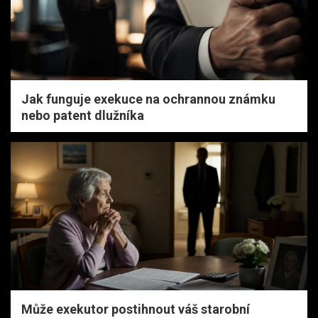
Jak funguje exekuce na ochrannou známku
nebo patent dlužníka
Může exekutor postihnout váš starobní