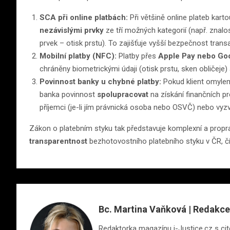
SCA při online platbách:
Při většině online plateb karto
nezávislými prvky
ze tří možných kategorií (např. znalos
prvek – otisk prstu). To zajišťuje vyšší bezpečnost transa
Mobilní platby (NFC):
Platby přes
Apple Pay nebo Go
chráněny biometrickými údaji (otisk prstu, sken obličeje)
Povinnost banky u chybné platby:
Pokud klient omylem
banka povinnost
spolupracovat
na získání finančních pr
příjemci (je-li jím právnická osoba nebo OSVČ) nebo vyz
Zákon o platebním styku tak představuje komplexní a propr
transparentnost
bezhotovostního platebního styku v ČR, čímž
Bc. Martina Vaňková | Redakce
Redaktorka magazínu i-Justice.cz s cite