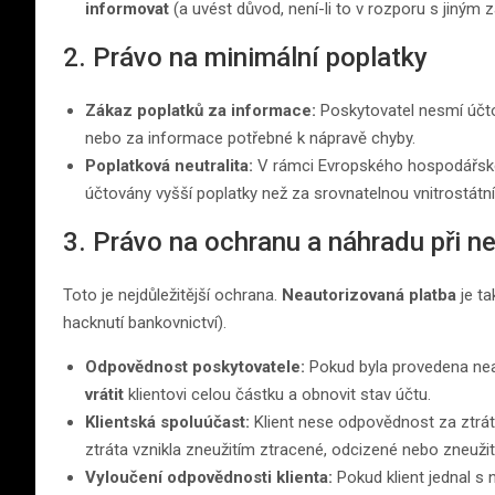
informovat
(a uvést důvod, není-li to v rozporu s jiným
2. Právo na minimální poplatky
Zákaz poplatků za informace:
Poskytovatel nesmí účto
nebo za informace potřebné k nápravě chyby.
Poplatková neutralita:
V rámci Evropského hospodářské
účtovány vyšší poplatky než za srovnatelnou vnitrostátní
3. Právo na ochranu a náhradu při n
Toto je nejdůležitější ochrana.
Neautorizovaná platba
je ta
hacknutí bankovnictví).
Odpovědnost poskytovatele:
Pokud byla provedena nea
vrátit
klientovi celou částku a obnovit stav účtu.
Klientská spoluúčast:
Klient nese odpovědnost za ztrát
ztráta vznikla zneužitím ztracené, odcizené nebo zneužité
Vyloučení odpovědnosti klienta:
Pokud klient jednal s