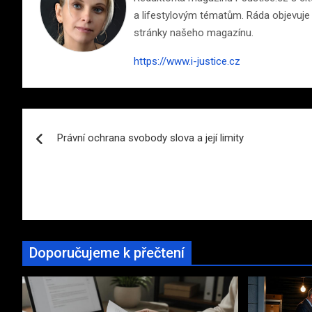
a lifestylovým tématům. Ráda objevuje n
stránky našeho magazínu.
https://www.i-justice.cz
Navigace
Právní ochrana svobody slova a její limity
pro
příspěvek
Doporučujeme k přečtení