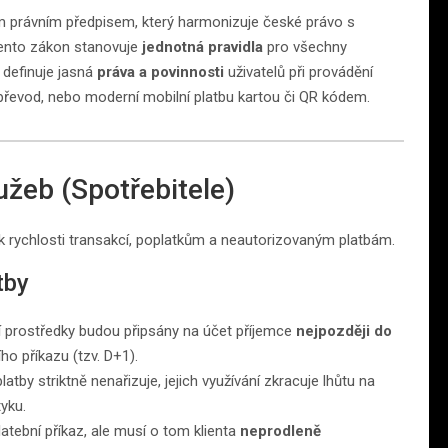
ým právním předpisem, který harmonizuje české právo s
Tento zákon stanovuje
jednotná pravidla
pro všechny
a definuje jasná
práva a povinnosti
uživatelů při provádění
 převod, nebo moderní mobilní platbu kartou či QR kódem.
lužeb (Spotřebitele)
k rychlosti transakcí, poplatkům a neautorizovaným platbám.
tby
ní prostředky budou připsány na účet příjemce
nejpozději do
ího příkazu (tzv. D+1).
atby striktně nenařizuje, jejich využívání zkracuje lhůtu na
yku.
tební příkaz, ale musí o tom klienta
neprodleně