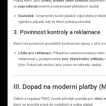
Pokud klient zjistí
ztrátu, krádež nebo zneužití
platebního 
to
neprodleně
oznámit poskytovateli platebních služeb.
Důsledek:
Oznámením končí jakákoli odpovědnost klient
výjimkou případů, kdy by klient jednal podvodně.
3. Povinnost kontroly a reklamace
Klient má povinnost pravidelně kontrolovat výpisy z účtu a 
Lhůta pro reklamaci:
Případnou neautorizovanou nebo n
reklamovat u poskytovatele
bez zbytečného odkladu
,
účtu. Pokud tak neučiní, jeho právo na náhradu zaniká.
III. Dopad na moderní platby (M
Zákon a regulace PSD2 zavádí přísnější pravidla pro
silné 
které se promítá právě do mobilních a online plateb.