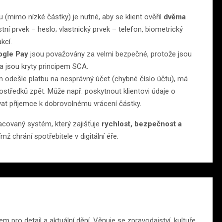
u (mimo nízké částky) je nutné, aby se klient ověřil
dvěma
tní prvek – heslo; vlastnický prvek – telefon, biometrický
kcí.
ogle Pay
jsou považovány za velmi bezpečné, protože jsou
 a jsou kryty principem SCA.
 odešle platbu na nesprávný účet (chybné číslo účtu), má
ostředků zpět. Může např. poskytnout klientovi údaje o
vat příjemce k dobrovolnému vrácení částky.
acovaný systém, který zajišťuje
rychlost, bezpečnost a
 chrání spotřebitele v digitální éře.
m pro detail a aktuální dění. Věnuje se zpravodajství, kultuře