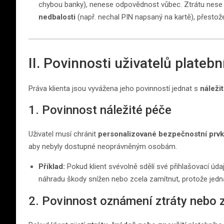
chybou banky), nenese odpovědnost vůbec. Ztrátu nese b
nedbalosti
(např. nechal PIN napsaný na kartě), přesto
II. Povinnosti uživatelů plateb
Práva klienta jsou vyvážena jeho povinností jednat s
náleži
1. Povinnost náležité péče
Uživatel musí chránit
personalizované bezpečnostní prv
aby nebyly dostupné neoprávněným osobám.
Příklad:
Pokud klient svévolně sdělí své přihlašovací údaj
náhradu škody snížen nebo zcela zamítnut, protože jedna
2. Povinnost oznámení ztráty nebo z