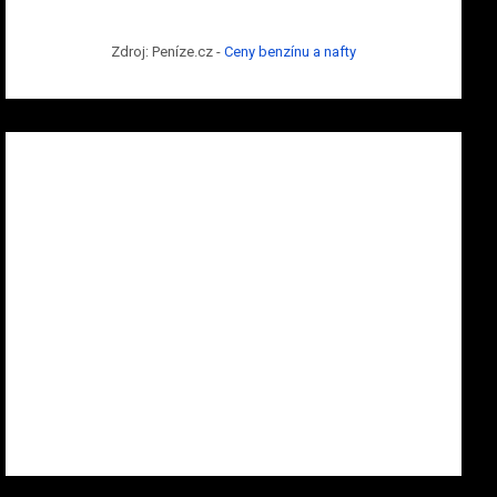
Zdroj: Peníze.cz -
Ceny benzínu a nafty