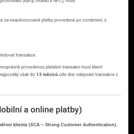
prostředku (karty, mobilu s NFC), musí
a za neautorizované platby provedené po oznámení, s
sledovat transakce.
esprávně provedenou platební transakci musí klient
 nejpozději však do
13 měsíců
ode dne odepsání transakce z
obilní a online platby)
ověření klienta (SCA – Strong Customer Authentication)
,