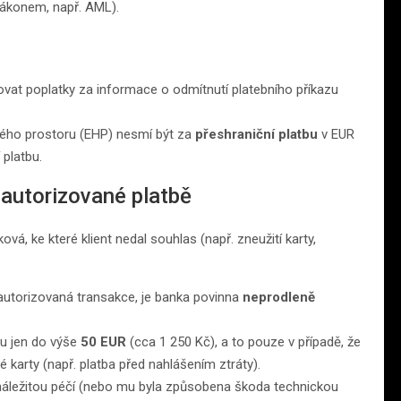
 zákonem, např. AML).
vat poplatky za informace o odmítnutí platebního příkazu
ho prostoru (EHP) nesmí být za
přeshraniční platbu
v EUR
 platbu.
eautorizované platbě
ková, ke které klient nedal souhlas (např. zneužití karty,
utorizovaná transakce, je banka povinna
neprodleně
u jen do výše
50 EUR
(cca 1 250 Kč), a to pouze v případě, že
 karty (např. platba před nahlášením ztráty).
 náležitou péčí (nebo mu byla způsobena škoda technickou