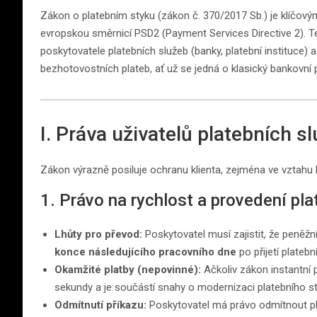
Zákon o platebním styku (zákon č. 370/2017 Sb.) je klíčov
evropskou směrnicí PSD2 (Payment Services Directive 2). 
poskytovatele platebních služeb (banky, platební instituce) 
bezhotovostních plateb, ať už se jedná o klasický bankovní
I. Práva uživatelů platebních s
Zákon výrazně posiluje ochranu klienta, zejména ve vztahu 
1. Právo na rychlost a provedení pla
Lhůty pro převod:
Poskytovatel musí zajistit, že peněž
konce následujícího pracovního dne
po přijetí platebn
Okamžité platby (nepovinné):
Ačkoliv zákon instantní pl
sekundy a je součástí snahy o modernizaci platebního st
Odmítnutí příkazu:
Poskytovatel má právo odmítnout pla