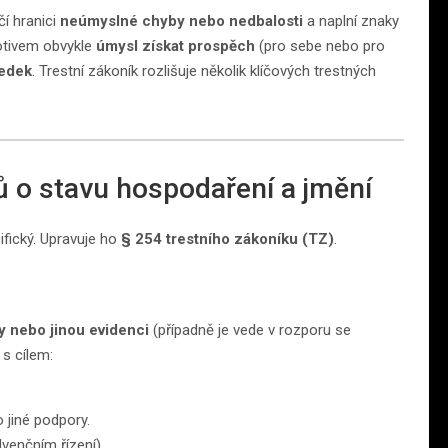
čí hranici
neúmyslné chyby nebo nedbalosti
a naplní znaky
motivem obvykle
úmysl získat prospěch
(pro sebe nebo pro
ledek
. Trestní zákoník rozlišuje několik klíčových trestných
jů o stavu hospodaření a jmění
ifický. Upravuje ho
§ 254 trestního zákoníku (TZ)
.
y nebo jinou evidenci
(případně je vede v rozporu se
 s cílem:
 jiné podpory.
olvenčním řízení).