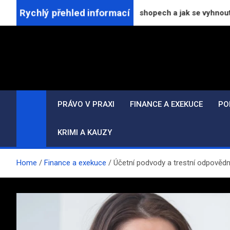
Skip
Rychlý přehled informací
 pro označování slev v e-shopech a jak se vyhnout likvidačním 
to
content
PRÁVO V PRAXI
FINANCE A EXEKUCE
PO
KRIMI A KAUZY
Home
Finance a exekuce
Účetní podvody a trestní odpovědno