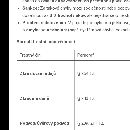
spadá do oblasti
odpovědnosti za přestupek
podle
zák
Sankce:
Za takové chyby hrozí společnosti nebo odpo
dosáhnout až
3 % hodnoty aktiv
, ale nejedná se o trest
Problém s doložením:
V případě pochybností je klíčové,
o
omyl
nebo
nedbalost
(např. systémová chyba, neznalos
Shrnutí trestní odpovědnosti:
Trestný čin
Paragraf
Zkreslování údajů
§ 254 TZ
Zkrácení daně
§ 240 TZ
Podvod/Úvěrový podvod
§ 209, 211 TZ