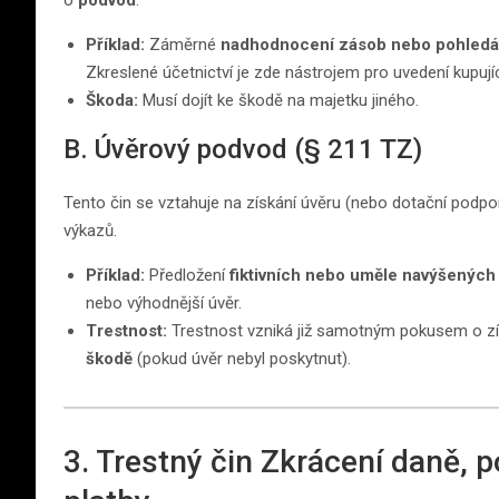
o
podvod
.
Příklad:
Záměrné
nadhodnocení zásob nebo pohledá
Zkreslené účetnictví je zde nástrojem pro uvedení kupují
Škoda:
Musí dojít ke škodě na majetku jiného.
B. Úvěrový podvod (§ 211 TZ)
Tento čin se vztahuje na získání úvěru (nebo dotační podp
výkazů.
Příklad:
Předložení
fiktivních nebo uměle navýšených
nebo výhodnější úvěr.
Trestnost:
Trestnost vzniká již samotným pokusem o zís
škodě
(pokud úvěr nebyl poskytnut).
3. Trestný čin Zkrácení daně, 