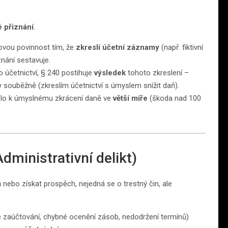
 přiznání
.
ovou povinnost tím, že
zkreslí účetní záznamy
(např. fiktivní
znání sestavuje.
 účetnictví, § 240 postihuje
výsledek
tohoto zkreslení –
ny souběžně (zkreslím účetnictví s úmyslem snížit daň).
ošlo k úmyslnému zkrácení daně ve
větší míře
(škoda nad 100
Administrativní delikt)
nebo získat prospěch, nejedná se o trestný čin, ale
é zaúčtování, chybné ocenění zásob, nedodržení termínů)