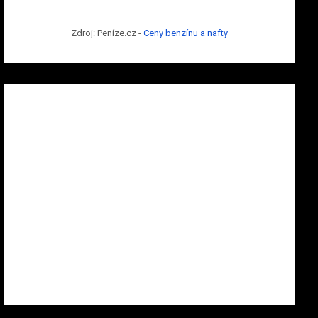
Zdroj: Peníze.cz -
Ceny benzínu a nafty