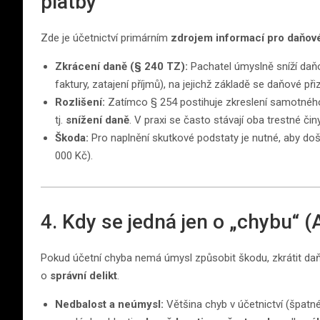
platby
Zde je účetnictví primárním
zdrojem informací pro daňové
Zkrácení daně (§ 240 TZ):
Pachatel úmyslně sníží daň
faktury, zatajení příjmů), na jejichž základě se daňové při
Rozlišení:
Zatímco § 254 postihuje zkreslení samotného
tj.
snížení daně
. V praxi se často stávají oba trestné či
Škoda:
Pro naplnění skutkové podstaty je nutné, aby d
000 Kč).
4. Kdy se jedná jen o „chybu“ (
Pokud účetní chyba nemá úmysl způsobit škodu, zkrátit daň 
o
správní delikt
.
Nedbalost a neúmysl:
Většina chyb v účetnictví (špatn