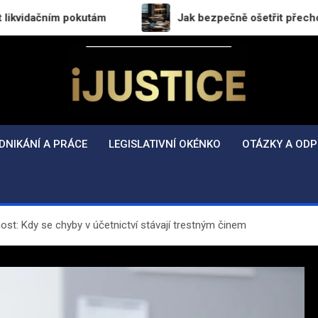
pokutám
Jak bezpečně ošetřit přechod práv a povinn
i-Justice.cz
Právo, legislativa a finance v praxi
DNIKÁNÍ A PRÁCE
LEGISLATIVNÍ OKÉNKO
OTÁZKY A ODP
st: Kdy se chyby v účetnictví stávají trestným činem