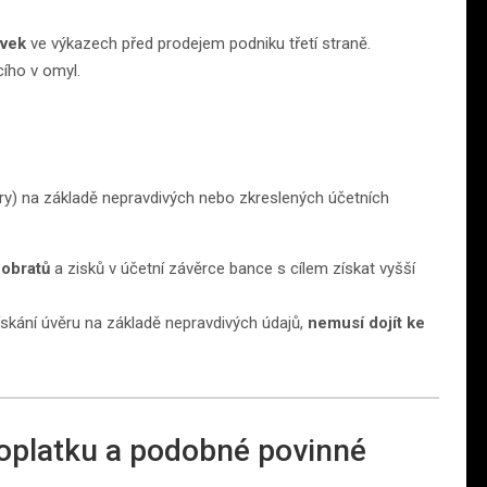
vek
ve výkazech před prodejem podniku třetí straně.
cího v omyl.
ory) na základě nepravdivých nebo zkreslených účetních
 obratů
a zisků v účetní závěrce bance s cílem získat vyšší
kání úvěru na základě nepravdivých údajů,
nemusí dojít ke
poplatku a podobné povinné