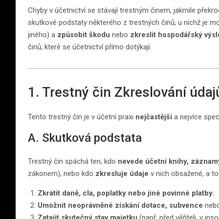
Chyby v účetnictví se stávají trestným činem, jakmile překro
skutkové podstaty některého z trestných činů, u nichž je 
jiného) a
způsobit škodu
nebo
zkreslit hospodářský výs
činů, které se účetnictví přímo dotýkají.
1. Trestný čin Zkreslování úda
Tento trestný čin je v účetní praxi
nejčastější
a nejvíce spec
A. Skutková podstata
Trestný čin spáchá ten, kdo
nevede účetní knihy, záznam
zákonem), nebo kdo
zkresluje údaje
v nich obsažené, a to
Zkrátit daně, cla, poplatky nebo jiné povinné platby.
Umožnit neoprávněné získání dotace, subvence
nebo
Zatajit skutečný stav majetku
(např. před věřiteli, v ins