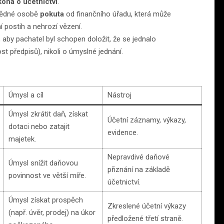
ona o účetnictví
.
vědné osobě
pokuta
od finančního úřadu, která může
ní postih a nehrozí vězení.
 aby pachatel byl schopen doložit, že se jednalo
t předpisů), nikoli o úmyslné jednání.
Úmysl a cíl
Nástroj
Úmysl zkrátit daň, získat
Účetní záznamy, výkazy,
dotaci nebo zatajit
evidence.
majetek.
Nepravdivé daňové
Úmysl snížit daňovou
přiznání na základě
povinnost ve větší míře.
účetnictví.
Úmysl získat prospěch
Zkreslené účetní výkazy
(např. úvěr, prodej) na úkor
předložené třetí straně.