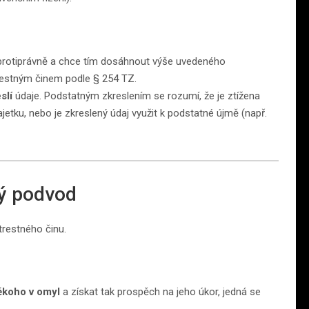
 protiprávně a chce tím dosáhnout výše uvedeného
 trestným činem podle § 254 TZ.
slí
údaje. Podstatným zkreslením se rozumí, že je ztížena
ku, nebo je zkreslený údaj využit k podstatné újmě (např.
vý podvod
restného činu.
ěkoho v omyl
a získat tak prospěch na jeho úkor, jedná se