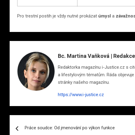
Pro trestní postih je vždy nutné prokázat
úmysl
a
závažnos
Bc. Martina Vaňková | Redakce
Redaktorka magazínu i-Justice.cz s cite
a lifestylovým tématům. Ráda objevuje n
stránky našeho magazínu.
https://www.i-justice.cz
Navigace
Práce soudce: Od jmenování po výkon funkce
pro