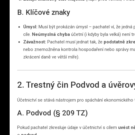
B. Klíčové znaky
Úmysl:
Musí být prokázán úmysl – pachatel ví, že jedná
cíle.
Neúmyslná chyba
účetní (i kdyby byla velká) není
Závažnost:
Pachatel musí jednat tak, že
podstatně zkre
nebo znemožněna kontrola hospodaření nebo správy majet
zkrácení daně ve větší míře).
2. Trestný čin Podvod a úvěro
Účetnictví se stává nástrojem pro spáchání ekonomického t
A. Podvod (§ 209 TZ)
Pokud pachatel zkresluje údaje v účetnictví s cílem
uvést n