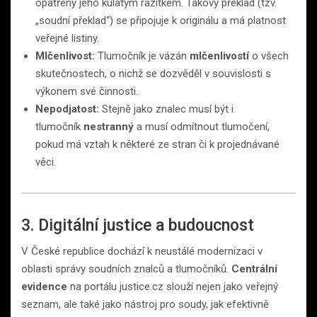
opatřeny jeho kulatým razítkem. Takový překlad (tzv.
„soudní překlad“) se připojuje k originálu a má platnost
veřejné listiny.
Mlčenlivost:
Tlumočník je vázán
mlčenlivostí
o všech
skutečnostech, o nichž se dozvěděl v souvislosti s
výkonem své činnosti.
Nepodjatost:
Stejně jako znalec musí být i
tlumočník
nestranný
a musí odmítnout tlumočení,
pokud má vztah k některé ze stran či k projednávané
věci.
3. Digitální justice a budoucnost
V České republice dochází k neustálé modernizaci v
oblasti správy soudních znalců a tlumočníků.
Centrální
evidence
na portálu justice.cz slouží nejen jako veřejný
seznam, ale také jako nástroj pro soudy, jak efektivně