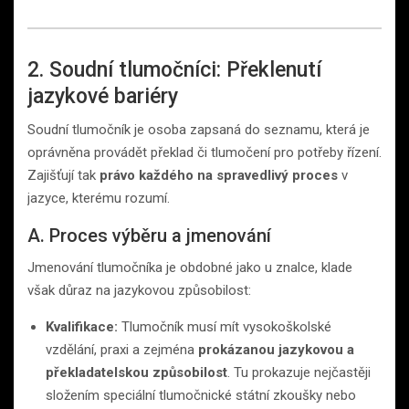
2. Soudní tlumočníci: Překlenutí
jazykové bariéry
Soudní tlumočník je osoba zapsaná do seznamu, která je
oprávněna provádět překlad či tlumočení pro potřeby řízení.
Zajišťují tak
právo každého na spravedlivý proces
v
jazyce, kterému rozumí.
A. Proces výběru a jmenování
Jmenování tlumočníka je obdobné jako u znalce, klade
však důraz na jazykovou způsobilost:
Kvalifikace:
Tlumočník musí mít vysokoškolské
vzdělání, praxi a zejména
prokázanou jazykovou a
překladatelskou způsobilost
. Tu prokazuje nejčastěji
složením speciální tlumočnické státní zkoušky nebo