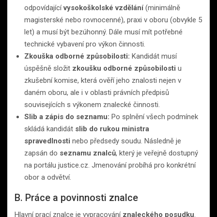
odpovídající
vysokoškolské vzdělání
(minimálně
magisterské nebo rovnocenné), praxi v oboru (obvykle 5
let) a musí být bezúhonný. Dále musí mít potřebné
technické vybavení pro výkon činnosti.
Zkouška odborné způsobilosti:
Kandidát musí
úspěšně složit
zkoušku odborné způsobilosti
u
zkušební komise, která ověří jeho znalosti nejen v
daném oboru, ale i v oblasti právních předpisů
souvisejících s výkonem znalecké činnosti.
Slib a zápis do seznamu:
Po splnění všech podmínek
skládá kandidát
slib do rukou ministra
spravedlnosti
nebo předsedy soudu. Následně je
zapsán do
seznamu znalců
, který je veřejně dostupný
na portálu justice.cz. Jmenování probíhá pro konkrétní
obor a odvětví.
B. Práce a povinnosti znalce
Hlavní prací znalce je vypracování
znaleckého posudku
.