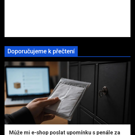
Doporučujeme k přečtení
Může mi e-shop poslat upomínku s penále za