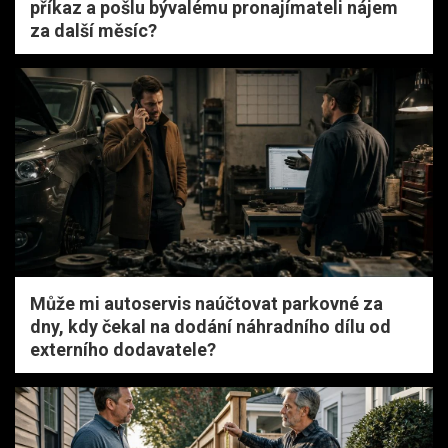
příkaz a pošlu bývalému pronajímateli nájem
za další měsíc?
Může mi autoservis naúčtovat parkovné za
dny, kdy čekal na dodání náhradního dílu od
externího dodavatele?