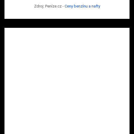
Zdroj: Peníze.cz -
Ceny benzínu a nafty