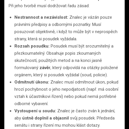
Při jeho tvorbě musí dodržovat řadu zásad:
Nestrannost a nezávislost:
Znalec je vázán pouze
právními předpisy a odbornými poznatky. Musí
posuzovat objektivně, i když to může být v neprospěch
strany, která si posudek vyžádala.
Rozsah posudku:
Posudek musí být srozumitelný a
přezkoumatelný. Obsahuje popis zkoumaných
skutečností, použitých metod a na konci jasně
formulovaný
závěr
, který odpovídá na otázky položené
orgánem, který si posudek vyžádal (soud, policie).
Odmítnutí úkonu:
Znalec musí odmítnout úkon, pokud
hrozí pochybnost o jeho nepodjatosti (např. má osobní
vztah k účastníkovi řízení) nebo pokud nemá potřebné
odborné vybavení.
Vystoupení u soudu:
Znalec je často zván k jednání,
aby
ústně doplnil a objasnil
svůj posudek. Předseda
senátu i strany řízení mu mohou klást dotazy.