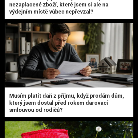
nezaplacené zboží, které jsem si ale na
výdejním místě vůbec nepřevzal?
Musím platit daň z příjmu, když prodám dům,
který jsem dostal před rokem darovací
smlouvou od rodičů?