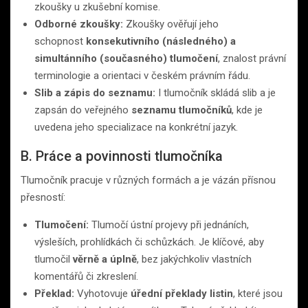
zkoušky u zkušební komise.
Odborné zkoušky:
Zkoušky ověřují jeho
schopnost
konsekutivního (následného) a
simultánního (současného) tlumočení
, znalost právní
terminologie a orientaci v českém právním řádu.
Slib a zápis do seznamu:
I tlumočník skládá slib a je
zapsán do veřejného
seznamu tlumočníků
, kde je
uvedena jeho specializace na konkrétní jazyk.
B. Práce a povinnosti tlumočníka
Tlumočník pracuje v různých formách a je vázán přísnou
přesností:
Tlumočení:
Tlumočí ústní projevy při jednáních,
výsleších, prohlídkách či schůzkách. Je klíčové, aby
tlumočil
věrně a úplně
, bez jakýchkoliv vlastních
komentářů či zkreslení.
Překlad:
Vyhotovuje
úřední překlady listin
, které jsou