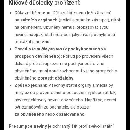
Klíčové důsledky pro řízení:
Důkazní břemeno:
Důkazní břemeno leží výhradně
na
státních orgánech
(policii a státním zástupci), nikoli
na obviněném. Obviněný nemusí prokazovat svou
nevinu; naopak, stát musí bez jakýchkoli pochybností
prokázat jeho vinu.
Pravidlo
in dubio pro reo
(v pochybnostech ve
prospěch obviněného):
Pokud po provedení všech
důkazů přetrvávají rozumné pochybnosti o vině
obviněného, musí soud rozhodnout v jeho prospěch a
obviněného
zprostit obžaloby
.
Způsob jednání:
Všechny státní orgány a média by
měly až do pravomocného odsouzení vystupovat tak,
aby respektovaly nevinu obviněného. Například, nesmí
být označován za pachatele, ale pouze
za
obviněného
nebo
obžalovaného
.
Presumpce neviny
je ochranný štít proti svévoli státní