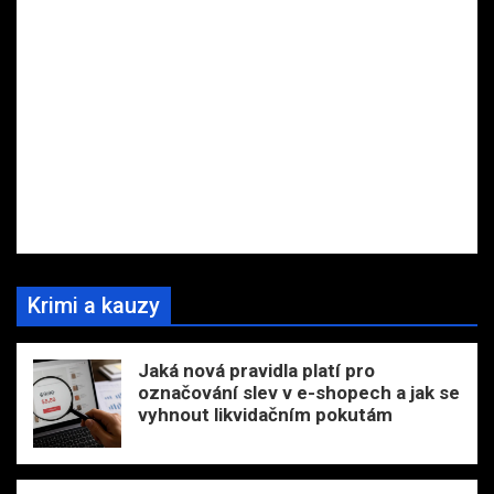
Krimi a kauzy
Jaká nová pravidla platí pro
označování slev v e-shopech a jak se
vyhnout likvidačním pokutám