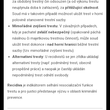
za obdobný trestný čin odsouzen (a od výkonu trestu
neuplynula doba k zahlazení), za
přitěžující okolnost
.
Soud má v takovém případě možnost uložit trest v horní
polovině stanovené trestní sazby.
Mimořádné zvýšení trestu:
V závažných případech,
kdy je pachatel
zvlášť nebezpečný
(opakovaně páchá
násilnou či majetkovou trestnou činnost), může soud
uložit trest dokonce i
nad horní hranici
běžné trestní
sazby (tzv. mimořádné zvýšení trestu).
Alternativní tresty:
U recidivistů se jen zřídka ukládají
alternativní tresty (např. podmíněný trest, obecně
prospěšné práce) a naopak je častěji ukládán
nepodmíněný trest odnětí svobody.
Recidiva
je indikátorem selhání resocializační funkce
trestu a pro justici představuje výzvu v oblasti kriminální
prevence.