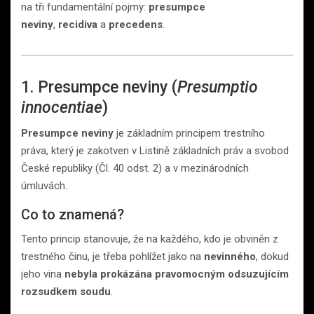
na tři fundamentální pojmy:
presumpce
neviny
,
recidiva
a
precedens
.
1. Presumpce neviny (
Presumptio
innocentiae
)
Presumpce neviny
je základním principem trestního
práva, který je zakotven v Listině základních práv a svobod
České republiky (Čl. 40 odst. 2) a v mezinárodních
úmluvách.
Co to znamená?
Tento princip stanovuje, že na každého, kdo je obviněn z
trestného činu, je třeba pohlížet jako na
nevinného
, dokud
jeho vina
nebyla prokázána pravomocným odsuzujícím
rozsudkem soudu
.