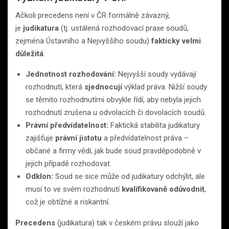
Ačkoli precedens není v ČR formálně závazný,
je
judikatura
(tj. ustálená rozhodovací praxe soudů,
zejména Ústavního a Nejvyššího soudu)
fakticky velmi
důležitá
.
Jednotnost rozhodování:
Nejvyšší soudy vydávají
rozhodnutí, která
sjednocují
výklad práva. Nižší soudy
se těmito rozhodnutími obvykle řídí, aby nebyla jejich
rozhodnutí zrušena u odvolacích či dovolacích soudů.
Právní předvídatelnost:
Faktická stabilita judikatury
zajišťuje
právní jistotu
a předvídatelnost práva –
občané a firmy vědí, jak bude soud pravděpodobně v
jejich případě rozhodovat.
Odklon:
Soud se sice může od judikatury odchýlit, ale
musí to ve svém rozhodnutí
kvalifikovaně odůvodnit
,
což je obtížné a riskantní.
Precedens
(judikatura) tak v českém právu slouží jako