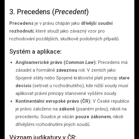
3. Precedens (
Precedent
)
Precedens
je v právu chápán jako
dřívější soudní
rozhodnutí
, které slouží jako závazný vzor pro
rozhodování pozdějších, skutkově podobných případů.
Systém a aplikace:
Angloamerické právo (
Common Law
):
Precedens má
zásadní a formálně
závaznou
roli. V zemích jako
Spojené státy nebo Spojené království platí princip
stare
decisis
(setrvat u rozhodnutého), kde nižší soudy musí
aplikovat právní principy stanovené vyššími soudy.
Kontinentální evropské právo (ČR):
V České republice
je právo založeno na
zákoně
(psaném právu), nikoli na
precedentu. Soudce je vázán
pouze zákonem
, nikoli
dřívějšími rozhodnutími jiných soudů.
Význam judikatury v ČR: