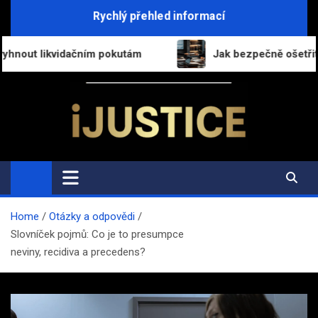
Skip
Rychlý přehled informací
to
content
ím pokutám
Jak bezpečně ošetřit přechod práv a pov
i-Justice.cz
Právo, legislativa a finance v praxi
Home
Otázky a odpovědi
Slovníček pojmů: Co je to presumpce
neviny, recidiva a precedens?