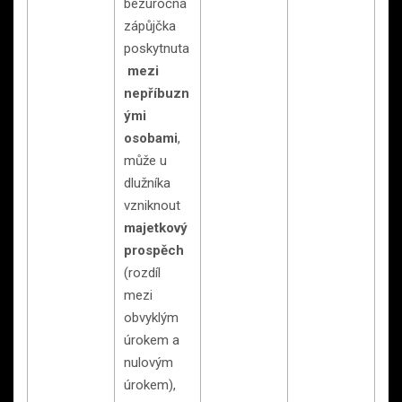
bezúročná
zápůjčka
poskytnuta
mezi
nepříbuzn
ými
osobami
,
může u
dlužníka
vzniknout
majetkový
prospěch
(rozdíl
mezi
obvyklým
úrokem a
nulovým
úrokem),