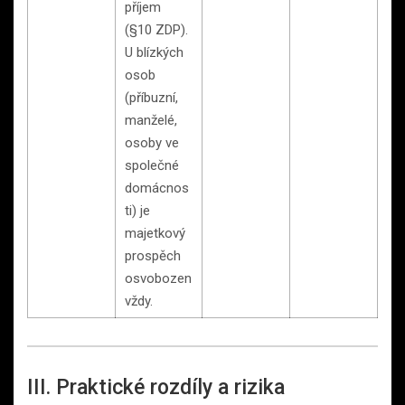
příjem
(§10 ZDP).
U blízkých
osob
(příbuzní,
manželé,
osoby ve
společné
domácnos
ti) je
majetkový
prospěch
osvobozen
vždy.
III. Praktické rozdíly a rizika