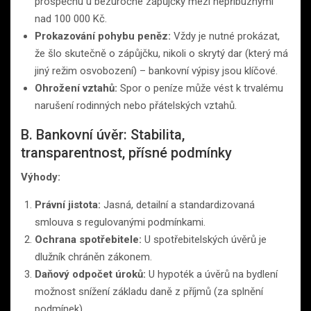
prospěchu u bezúročné zápůjčky mezi nepříbuznými
nad 100 000 Kč.
Prokazování pohybu peněz:
Vždy je nutné prokázat,
že šlo skutečně o zápůjčku, nikoli o skrytý dar (který má
jiný režim osvobození) – bankovní výpisy jsou klíčové.
Ohrožení vztahů:
Spor o peníze může vést k trvalému
narušení rodinných nebo přátelských vztahů.
B. Bankovní úvěr: Stabilita,
transparentnost, přísné podmínky
Výhody:
Právní jistota:
Jasná, detailní a standardizovaná
smlouva s regulovanými podmínkami.
Ochrana spotřebitele:
U spotřebitelských úvěrů je
dlužník chráněn zákonem.
Daňový odpočet úroků:
U hypoték a úvěrů na bydlení
možnost snížení základu daně z příjmů (za splnění
podmínek).