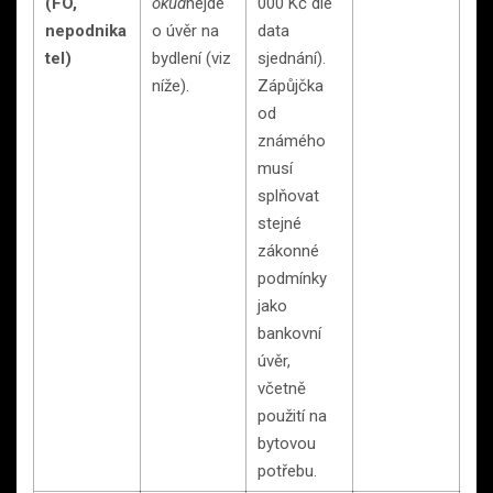
(FO,
okud
nejde
000 Kč dle
nepodnika
o úvěr na
data
tel)
bydlení (viz
sjednání).
níže).
Zápůjčka
od
známého
musí
splňovat
stejné
zákonné
podmínky
jako
bankovní
úvěr,
včetně
použití na
bytovou
potřebu.