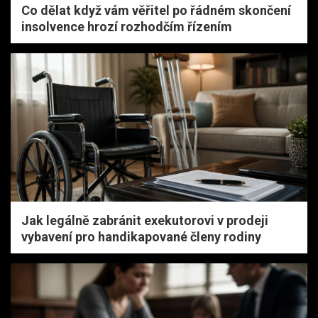
Co dělat když vám věřitel po řádném skončení
insolvence hrozí rozhodčím řízením
Jak legálně zabránit exekutorovi v prodeji
vybavení pro handikapované členy rodiny