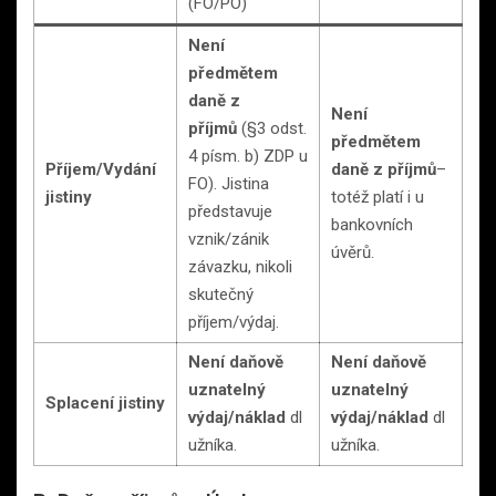
(FO/PO)
Není
předmětem
daně z
Není
příjmů
(§3 odst.
předmětem
4 písm. b) ZDP u
Příjem/Vydání
daně z příjmů
–
FO). Jistina
jistiny
totéž platí i u
představuje
bankovních
vznik/zánik
úvěrů.
závazku, nikoli
skutečný
příjem/výdaj.
Není daňově
Není daňově
uznatelný
uznatelný
Splacení jistiny
výdaj/náklad
dl
výdaj/náklad
dl
užníka.
užníka.