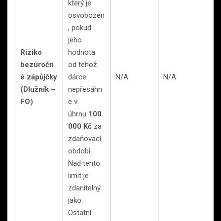
který je
osvobozen
, pokud
jeho
Riziko
hodnota
bezúročn
od téhož
é zápůjčky
dárce
N/A
N/A
(Dlužník –
nepřesáhn
FO)
e v
úhrnu
100
000 Kč
za
zdaňovací
období.
Nad tento
limit je
zdanitelný
jako
Ostatní