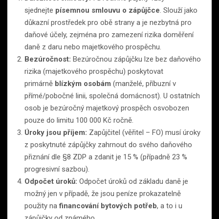
sjednejte
písemnou smlouvu o zápůjčce
. Slouží jako
důkazní prostředek pro obě strany a je nezbytná pro
daňové účely, zejména pro zamezení rizika doměření
daně z daru nebo majetkového prospěchu.
Bezúročnost:
Bezúročnou zápůjčku lze bez daňového
rizika (majetkového prospěchu) poskytovat
primárně
blízkým osobám
(manželé, příbuzní v
přímé/pobočné linii, společná domácnost). U ostatních
osob je bezúročný majetkový prospěch osvobozen
pouze do limitu 100 000 Kč ročně.
Úroky jsou příjem:
Zapůjčitel (věřitel – FO) musí úroky
z poskytnuté zápůjčky zahrnout do svého daňového
přiznání dle §8 ZDP a zdanit je 15 % (případně 23 %
progresivní sazbou).
Odpočet úroků:
Odpočet úroků od základu daně je
možný jen v případě, že jsou peníze prokazatelně
použity na
financování bytových potřeb
, a to i u
zápůjčky od známého.