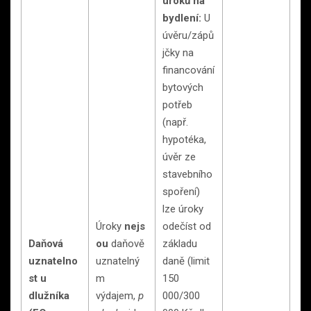
úroků na
bydlení:
U
úvěru/zápů
jčky na
financování
bytových
potřeb
(např.
hypotéka,
úvěr ze
stavebního
spoření)
lze úroky
Úroky
nejs
odečíst od
Daňová
ou
daňově
základu
uznatelno
uznatelný
daně (limit
st u
m
150
dlužníka
výdajem,
p
000/300