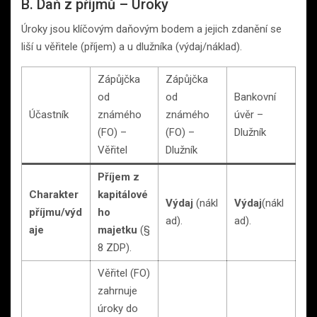
B. Daň z příjmů – Úroky
Úroky jsou klíčovým daňovým bodem a jejich zdanění se
liší u věřitele (příjem) a u dlužníka (výdaj/náklad).
Zápůjčka
Zápůjčka
od
od
Bankovní
Účastník
známého
známého
úvěr –
(FO) –
(FO) –
Dlužník
Věřitel
Dlužník
Příjem z
Charakter
kapitálové
Výdaj
(nákl
Výdaj
(nákl
příjmu/výd
ho
ad).
ad).
aje
majetku
(§
8 ZDP).
Věřitel (FO)
zahrnuje
úroky do