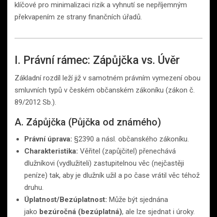
klíčové pro minimalizaci rizik a vyhnutí se nepříjemným
překvapením ze strany finančních úřadů.
I. Právní rámec: Zápůjčka vs. Úvěr
Základní rozdíl leží již v samotném právním vymezení obou
smluvních typů v českém občanském zákoníku (zákon č.
89/2012 Sb.).
A. Zápůjčka (Půjčka od známého)
Právní úprava:
§2390 a násl. občanského zákoníku.
Charakteristika:
Věřitel (zapůjčitel) přenechává
dlužníkovi (vydlužiteli) zastupitelnou věc (nejčastěji
peníze) tak, aby je dlužník užil a po čase vrátil věc téhož
druhu.
Úplatnost/Bezúplatnost:
Může být sjednána
jako
bezúročná (bezúplatná)
, ale lze sjednat i úroky.