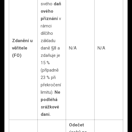
svého
daň
ového
přiznání
v
rámci
dílčího
Zdanění u
základu
věřitele
daně §8 a
N/A
N/A
(FO)
zdaňuje je
15 %
(případně
23 % při
překročení
limitu).
Ne
podléhá
srážkové
dani.
Odečet