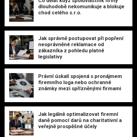
Co dělat když spoluvlastník firmy
dlouhodobě nekomunikuje a blokuje
chod celého s.r.o.
Jak správně postupovat při popření
neoprávněné reklamace od
zákazníka z pohledu platné
legislativy
Právní úskalí spojená s pronájmem
firemního loga nebo ochranné
známky mezi spřízněnými firmami
Jak legálně optimalizovat firemní
daně pomocí darů na charitativní a
veřejně prospěšné účely