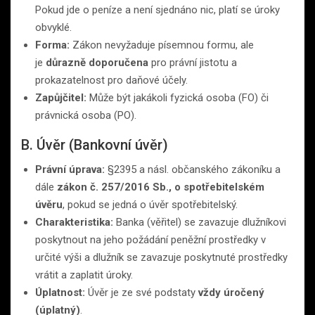
Pokud jde o peníze a není sjednáno nic, platí se úroky
obvyklé.
Forma:
Zákon nevyžaduje písemnou formu, ale
je
důrazně doporučena
pro právní jistotu a
prokazatelnost pro daňové účely.
Zapůjčitel:
Může být jakákoli fyzická osoba (FO) či
právnická osoba (PO).
B. Úvěr (Bankovní úvěr)
Právní úprava:
§2395 a násl. občanského zákoníku a
dále
zákon č. 257/2016 Sb., o spotřebitelském
úvěru
, pokud se jedná o úvěr spotřebitelský.
Charakteristika:
Banka (věřitel) se zavazuje dlužníkovi
poskytnout na jeho požádání peněžní prostředky v
určité výši a dlužník se zavazuje poskytnuté prostředky
vrátit a zaplatit úroky.
Úplatnost:
Úvěr je ze své podstaty
vždy úročený
(úplatný)
.