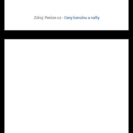
Zdroj: Peníze.cz -
Ceny benzínu a nafty