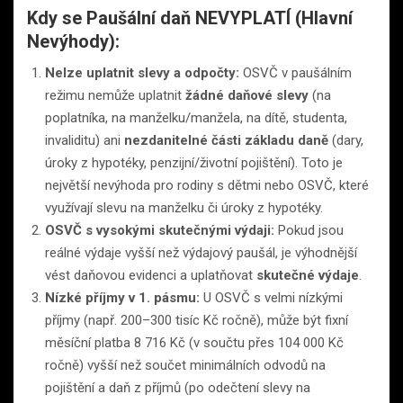
Kdy se Paušální daň NEVYPLATÍ (Hlavní
Nevýhody):
Nelze uplatnit slevy a odpočty:
OSVČ v paušálním
režimu nemůže uplatnit
žádné daňové slevy
(na
poplatníka, na manželku/manžela, na dítě, studenta,
invaliditu) ani
nezdanitelné části základu daně
(dary,
úroky z hypotéky, penzijní/životní pojištění). Toto je
největší nevýhoda pro rodiny s dětmi nebo OSVČ, které
využívají slevu na manželku či úroky z hypotéky.
OSVČ s vysokými skutečnými výdaji:
Pokud jsou
reálné výdaje vyšší než výdajový paušál, je výhodnější
vést daňovou evidenci a uplatňovat
skutečné výdaje
.
Nízké příjmy v 1. pásmu:
U OSVČ s velmi nízkými
příjmy (např. 200–300 tisíc Kč ročně), může být fixní
měsíční platba 8 716 Kč (v součtu přes 104 000 Kč
ročně) vyšší než součet minimálních odvodů na
pojištění a daň z příjmů (po odečtení slevy na