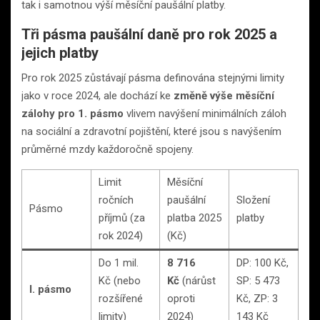
tak i samotnou výší měsíční paušální platby.
Tři pásma paušální daně pro rok 2025 a
jejich platby
Pro rok 2025 zůstávají pásma definována stejnými limity
jako v roce 2024, ale dochází ke
změně výše měsíční
zálohy pro 1. pásmo
vlivem navýšení minimálních záloh
na sociální a zdravotní pojištění, které jsou s navýšením
průměrné mzdy každoročně spojeny.
Limit
Měsíční
ročních
paušální
Složení
Pásmo
příjmů (za
platba 2025
platby
rok 2024)
(Kč)
Do 1 mil.
8 716
DP: 100 Kč,
Kč (nebo
Kč
(nárůst
SP: 5 473
I. pásmo
rozšířené
oproti
Kč, ZP: 3
limity)
2024)
143 Kč