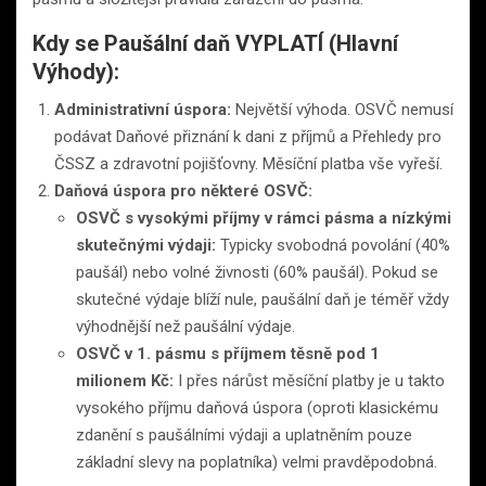
Kdy se Paušální daň VYPLATÍ (Hlavní
Výhody):
Administrativní úspora:
Největší výhoda. OSVČ nemusí
podávat Daňové přiznání k dani z příjmů a Přehledy pro
ČSSZ a zdravotní pojišťovny. Měsíční platba vše vyřeší.
Daňová úspora pro některé OSVČ:
OSVČ s vysokými příjmy v rámci pásma a nízkými
skutečnými výdaji:
Typicky svobodná povolání (40%
paušál) nebo volné živnosti (60% paušál). Pokud se
skutečné výdaje blíží nule, paušální daň je téměř vždy
výhodnější než paušální výdaje.
OSVČ v 1. pásmu s příjmem těsně pod 1
milionem Kč:
I přes nárůst měsíční platby je u takto
vysokého příjmu daňová úspora (oproti klasickému
zdanění s paušálními výdaji a uplatněním pouze
základní slevy na poplatníka) velmi pravděpodobná.