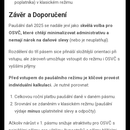
poplatníka) v klasickém režimu.
Závěr a Doporučení
Paušální daň 2025 se nadále jeví jako
skvělá volba pro
OSVČ, které chtějí minimalizovat administrativu a
nemají nárok na daňové slevy
(nebo je neuplatňují).
Rozdělení do tří pásem sice přináší složitější orientaci při
vstupu, ale zároveň umožňuje vstoupit do režimu i OSVČ s
vyššími příjmy.
Před vstupem do paušálního režimu je klíčové provést
individuální kalkulaci.
Je nutné porovnat:
Celkovou roční platbu paušální daně v daném pásmu.
Srovnání se zdaněním v klasickém režimu (paušální
výdaje
mínus
uplatnitelné slevy a odpočty).
Ačkoliv nárůst v 1. pásmu snižuje atraktivitu pro OSVČ s