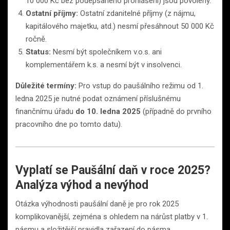
10 000 Kč bez podepsaného prohlášení) jsou povoleny.
Ostatní příjmy:
Ostatní zdanitelné příjmy (z nájmu,
kapitálového majetku, atd.) nesmí přesáhnout 50 000 Kč
ročně.
Status:
Nesmí být společníkem v.o.s. ani
komplementářem k.s. a nesmí být v insolvenci.
Důležité termíny:
Pro vstup do paušálního režimu od 1.
ledna 2025 je nutné podat oznámení příslušnému
finančnímu úřadu
do 10. ledna 2025
(případně do prvního
pracovního dne po tomto datu).
Vyplatí se Paušální daň v roce 2025?
Analýza výhod a nevýhod
Otázka výhodnosti paušální daně je pro rok 2025
komplikovanější, zejména s ohledem na nárůst platby v 1.
pásmu a složitější pravidla zařazení do pásma.