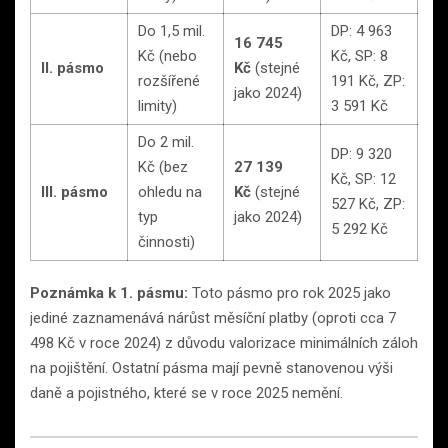
Do 1,5 mil.
DP: 4 963
16 745
Kč (nebo
Kč, SP: 8
II. pásmo
Kč
(stejné
rozšířené
191 Kč, ZP:
jako 2024)
limity)
3 591 Kč
Do 2 mil.
DP: 9 320
Kč (bez
27 139
Kč, SP: 12
III. pásmo
ohledu na
Kč
(stejné
527 Kč, ZP:
typ
jako 2024)
5 292 Kč
činnosti)
Poznámka k 1. pásmu:
Toto pásmo pro rok 2025 jako
jediné zaznamenává nárůst měsíční platby (oproti cca 7
498 Kč v roce 2024) z důvodu valorizace minimálních záloh
na pojištění. Ostatní pásma mají pevně stanovenou výši
daně a pojistného, které se v roce 2025 nemění.