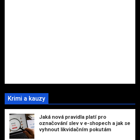
Krimi a kauzy
Jaká nová pravidla platí pro
označování slev v e-shopech a jak se
vyhnout likvidačním pokutám