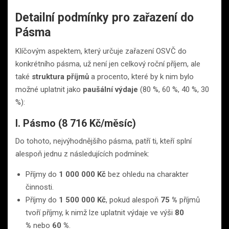
Detailní podmínky pro zařazení do
Pásma
Klíčovým aspektem, který určuje zařazení OSVČ do
konkrétního pásma, už není jen celkový roční příjem, ale
také
struktura příjmů
a procento, které by k nim bylo
možné uplatnit jako
paušální výdaje
(80 %, 60 %, 40 %, 30
%):
I. Pásmo (8 716 Kč/měsíc)
Do tohoto, nejvýhodnějšího pásma, patří ti, kteří splní
alespoň jednu z následujících podmínek:
Příjmy do
1 000 000 Kč
bez ohledu na charakter
činnosti.
Příjmy do
1 500 000 Kč
, pokud alespoň
75 %
příjmů
tvoří příjmy, k nimž lze uplatnit výdaje ve výši
80
%
nebo
60 %
.