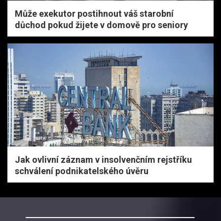
Může exekutor postihnout váš starobní
důchod pokud žijete v domově pro seniory
Jak ovlivní záznam v insolvenčním rejstříku
schválení podnikatelského úvěru