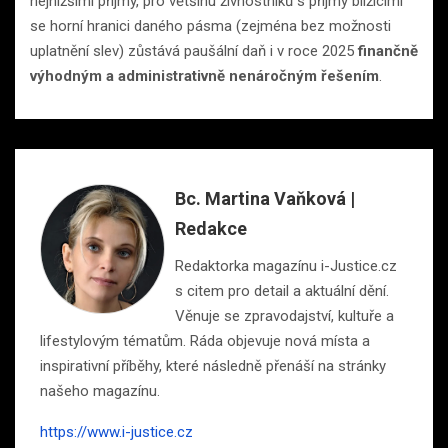
nejnižšími příjmy, pro většinu živnostníků s příjmy blížícími
se horní hranici daného pásma (zejména bez možnosti
uplatnění slev) zůstává paušální daň i v roce 2025
finančně
výhodným a administrativně nenáročným řešením
.
Bc. Martina Vaňková |
Redakce
Redaktorka magazínu i-Justice.cz
s citem pro detail a aktuální dění.
Věnuje se zpravodajství, kultuře a
lifestylovým tématům. Ráda objevuje nová místa a
inspirativní příběhy, které následně přenáší na stránky
našeho magazínu.
https://www.i-justice.cz