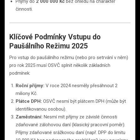
Příjmy do
2 000 000 Kč
bez ohledu na charakter
činnosti.
Klíčové Podmínky Vstupu do
Paušálního Režimu 2025
Pro vstup do paušálního režimu (nebo pro setrvání v něm)
pro rok 2025 musí OSVČ splnit několik základních
podmínek:
Roční příjmy:
V roce 2024 nesměly přesáhnout 2
miliony Kč.
Plátce DPH:
OSVČ nesmí být plátcem DPH (může být
identifikovanou osobou).
Zaměstnání:
Nesmí mít příjmy ze závislé činnosti
zdaňované zálohovou daní (klasický pracovní poměr).
Příjmy zdaňované srážkovou daní (např. DPP do limitu