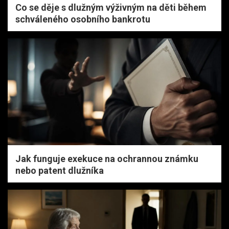
Co se děje s dlužným výživným na děti během
schváleného osobního bankrotu
Jak funguje exekuce na ochrannou známku
nebo patent dlužníka