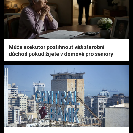
Může exekutor postihnout váš starobní
důchod pokud žijete v domově pro seniory