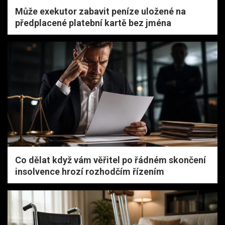
Může exekutor zabavit peníze uložené na
předplacené platební kartě bez jména
Co dělat když vám věřitel po řádném skončení
insolvence hrozí rozhodčím řízením