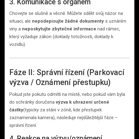
3. Komunikace s orgánem
Chovejte se slušně a věcně. Můžete sdělit svůj názor na
situaci, ale
nepodepisujte žádné dokumenty
s uznáním
viny a
neposkytujte zbytečné informace
nad rámec,
který vyžaduje zákon (doklady totožnosti, doklady k
vozidlu).
Fáze II: Správní řízení (Parkovací
výzva / Oznámení přestupku)
Pokud jste pokutu odmítli na místě, nebo pokud vám byla
do schránky doručena
výzva k uhrazení určené
částky
(typicky za stání v zóně, kde přestupek
zaznamenala kamera), následuje nejdůležitější fáze –
správní řízení.
4. Reakce na výzvu/oznámení