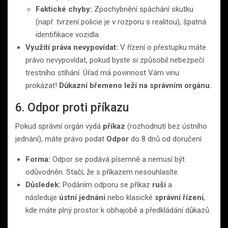
Faktické chyby:
Zpochybnění spáchání skutku
(např. tvrzení policie je v rozporu s realitou), špatná
identifikace vozidla.
Využití práva nevypovídat:
V řízení o přestupku máte
právo nevypovídat, pokud byste si způsobil nebezpečí
trestního stíhání. Úřad má povinnost Vám vinu
prokázat!
Důkazní břemeno leží na správním orgánu.
6. Odpor proti příkazu
Pokud správní orgán vydá
příkaz
(rozhodnutí bez ústního
jednání), máte právo podat
Odpor
do 8 dnů od doručení.
Forma:
Odpor se podává písemně a nemusí být
odůvodněn. Stačí, že s příkazem nesouhlasíte.
Důsledek:
Podáním odporu se příkaz
ruší
a
následuje
ústní jednání
nebo klasické
správní řízení
,
kde máte plný prostor k obhajobě a předkládání důkazů.