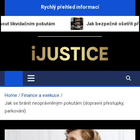
Skip
Rychlý přehled informací
to
content
kutám
Jak bezpečně ošetřit přechod práv a povinnos
i-Justice.cz
Právo, legislativa a finance v praxi
Home
Finance a exekuce
Jak se bránit neoprávněným pokutám (dopravní přestupky,
parkování)