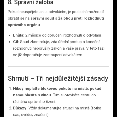
8. Správní žaloba
Pokud neuspějete ani s odvoláním, je poslední možností
obrátit se na
správní soud
s
žalobou proti rozhodnutí
správního orgánu
.
Lhůta:
2 měsíce od doručení rozhodnutí o odvolání.
Cíl:
Soud zkontroluje, zda úřední postup a konečné
rozhodnutí neporušily zákon a vaše práva. V této fázi
se již doporučuje zastoupení advokátem.
Shrnutí – Tři nejdůležitější zásady
Nikdy neplaťte blokovou pokutu na místě, pokud
nesouhlasíte s vinou.
Tím si otevíráte cestu do
řádného správního řízení.
Důkazy:
Vždy dokumentujte situaci na místě (fotky,
čas, svědci, značení).