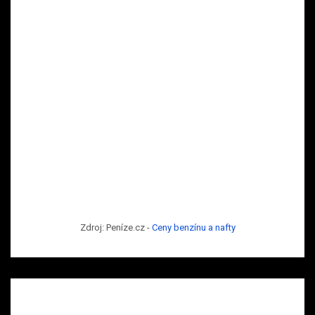
Zdroj: Peníze.cz -
Ceny benzínu a nafty