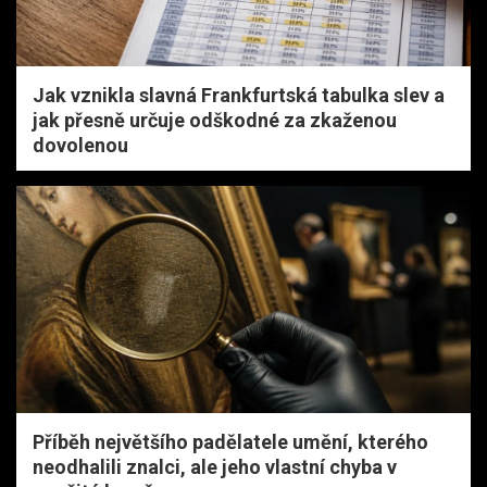
Jak vznikla slavná Frankfurtská tabulka slev a
jak přesně určuje odškodné za zkaženou
dovolenou
Příběh největšího padělatele umění, kterého
neodhalili znalci, ale jeho vlastní chyba v