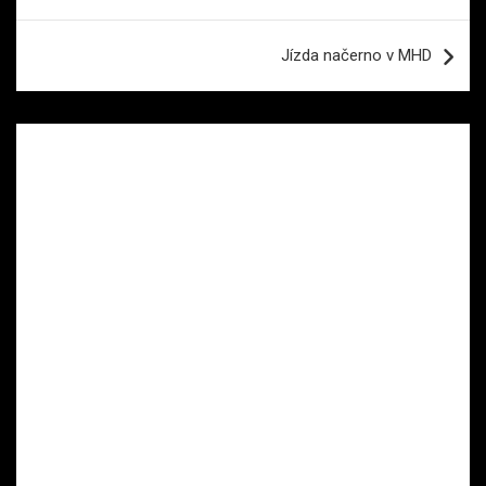
příspěvek
Jízda načerno v MHD