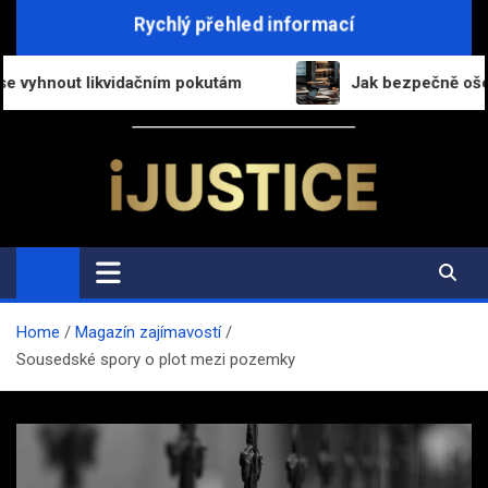
Skip
Rychlý přehled informací
to
content
likvidačním pokutám
Jak bezpečně ošetřit přechod p
i-Justice.cz
Právo, legislativa a finance v praxi
Home
Magazín zajímavostí
Sousedské spory o plot mezi pozemky