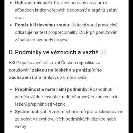
Ochrana novinářů:
Posílení ochrany novinářů v
případech kritiky veřejných osobností a orgánů státní
moci.
Poměr k Ústavnímu soudu:
Ústavní soud pravidelně
odkazuje na test proporcionality ESLP při posuzování
zásahů do svobody projevu.
D. Podmínky ve věznicích a vazbě
ESLP opakovaně kritizoval Českou republiku za
porušování
zákazu nelidského a ponižujícího
zacházení
(čl. 3 Úmluvy), zejména kvůli:
Přeplněnost a materiální podmínky:
Rozhodnutí
přiměla vládu k investicím do nápravných zařízení a k
řešení přeplněnosti věznic.
Systém náhrad:
Vznik mechanismů pro odškodňování
za pobyt v nevyhovujících podmínkách věznice nebo
vazby.