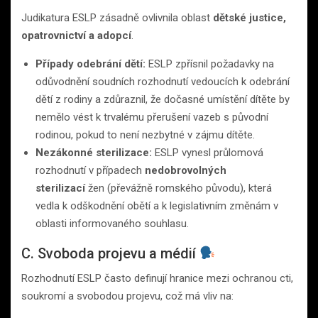
Judikatura ESLP zásadně ovlivnila oblast
dětské justice,
opatrovnictví a adopcí
.
Případy odebrání dětí:
ESLP zpřísnil požadavky na
odůvodnění soudních rozhodnutí vedoucích k odebrání
dětí z rodiny a zdůraznil, že dočasné umístění dítěte by
nemělo vést k trvalému přerušení vazeb s původní
rodinou, pokud to není nezbytné v zájmu dítěte.
Nezákonné sterilizace:
ESLP vynesl průlomová
rozhodnutí v případech
nedobrovolných
sterilizací
žen (převážně romského původu), která
vedla k odškodnění obětí a k legislativním změnám v
oblasti informovaného souhlasu.
C. Svoboda projevu a médií
Rozhodnutí ESLP často definují hranice mezi ochranou cti,
soukromí a svobodou projevu, což má vliv na: