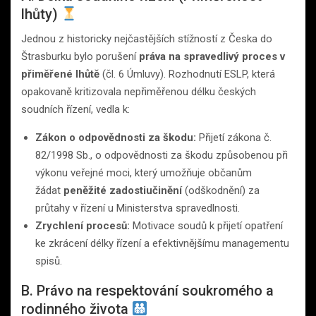
lhůty)
Jednou z historicky nejčastějších stížností z Česka do
Štrasburku bylo porušení
práva na spravedlivý proces v
přiměřené lhůtě
(čl. 6 Úmluvy). Rozhodnutí ESLP, která
opakovaně kritizovala nepřiměřenou délku českých
soudních řízení, vedla k:
Zákon o odpovědnosti za škodu:
Přijetí zákona č.
82/1998 Sb., o odpovědnosti za škodu způsobenou při
výkonu veřejné moci, který umožňuje občanům
žádat
peněžité zadostiučinění
(odškodnění) za
průtahy v řízení u Ministerstva spravedlnosti.
Zrychlení procesů:
Motivace soudů k přijetí opatření
ke zkrácení délky řízení a efektivnějšímu managementu
spisů.
B. Právo na respektování soukromého a
rodinného života