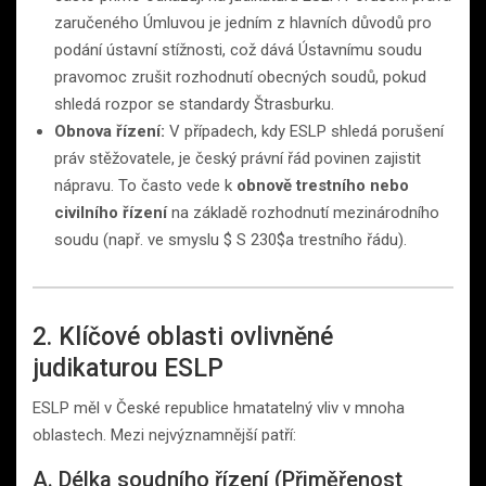
zaručeného Úmluvou je jedním z hlavních důvodů pro
podání ústavní stížnosti, což dává Ústavnímu soudu
pravomoc zrušit rozhodnutí obecných soudů, pokud
shledá rozpor se standardy Štrasburku.
Obnova řízení:
V případech, kdy ESLP shledá porušení
práv stěžovatele, je český právní řád povinen zajistit
nápravu. To často vede k
obnově trestního nebo
civilního řízení
na základě rozhodnutí mezinárodního
soudu (např. ve smyslu $ S 230$a trestního řádu).
2. Klíčové oblasti ovlivněné
judikaturou ESLP
ESLP měl v České republice hmatatelný vliv v mnoha
oblastech. Mezi nejvýznamnější patří:
A. Délka soudního řízení (Přiměřenost