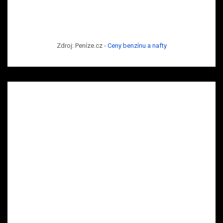
Zdroj: Peníze.cz -
Ceny benzínu a nafty