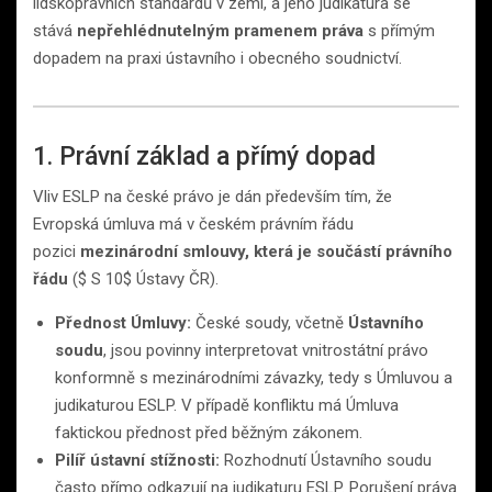
lidskoprávních standardů v zemi, a jeho judikatura se
stává
nepřehlédnutelným pramenem práva
s přímým
dopadem na praxi ústavního i obecného soudnictví.
1. Právní základ a přímý dopad
Vliv ESLP na české právo je dán především tím, že
Evropská úmluva má v českém právním řádu
pozici
mezinárodní smlouvy, která je součástí právního
řádu
($ S 10$ Ústavy ČR).
Přednost Úmluvy:
České soudy, včetně
Ústavního
soudu
, jsou povinny interpretovat vnitrostátní právo
konformně s mezinárodními závazky, tedy s Úmluvou a
judikaturou ESLP. V případě konfliktu má Úmluva
faktickou přednost před běžným zákonem.
Pilíř ústavní stížnosti:
Rozhodnutí Ústavního soudu
často přímo odkazují na judikaturu ESLP. Porušení práva