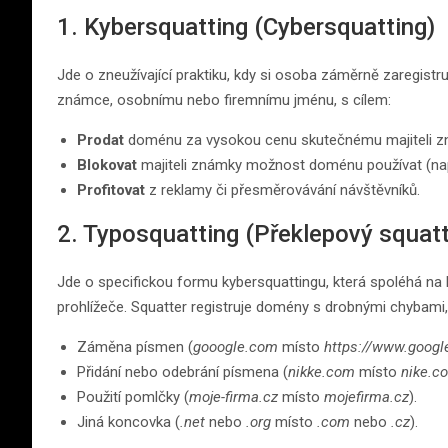
1. Kybersquatting (Cybersquatting)
Jde o zneužívající praktiku, kdy si osoba záměrně zareg
známce, osobnímu nebo firemnímu jménu, s cílem:
Prodat
doménu za vysokou cenu skutečnému majiteli z
Blokovat
majiteli známky možnost doménu používat (nap
Profitovat
z reklamy či přesměrovávání návštěvníků.
2. Typosquatting (Překlepový squatt
Jde o specifickou formu kybersquattingu, která spoléhá na
prohlížeče. Squatter registruje domény s drobnými chybami, 
Záměna písmen (
gooogle.com
místo
https://www.goog
Přidání nebo odebrání písmena (
nikke.com
místo
nike.c
Použití pomlčky (
moje-firma.cz
místo
mojefirma.cz
).
Jiná koncovka (
.net
nebo
.org
místo
.com
nebo
.cz
).