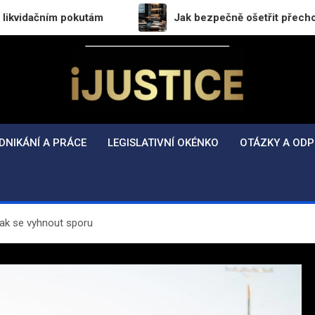
 pokutám
Jak bezpečně ošetřit přechod práv a povi
i-Justice.cz
Právo, legislativa a finance v praxi
DNIKÁNÍ A PRÁCE
LEGISLATIVNÍ OKÉNKO
OTÁZKY A ODP
k se vyhnout sporu