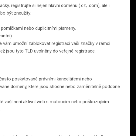
y, registrujte si nejen hlavní doménu (.cz, .com), ale i
bo být zneužity:
 pomlčkami nebo duplicitními písmeny.
antní).
teré vám umožní zablokovat registraci vaší značky v rámci
 než jsou tyto TLD uvolněny do veřejné registrace.
(často poskytované právními kancelářemi nebo
trované domény, které jsou shodné nebo zaměnitelně podobné
é vaší není aktivní web s matoucím nebo poškozujícím
.