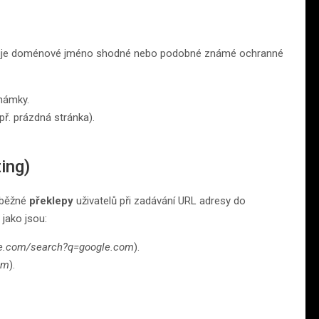
istruje doménové jméno shodné nebo podobné známé ochranné
námky.
ř. prázdná stránka).
ing)
 běžné
překlepy
uživatelů při zadávání URL adresy do
jako jsou:
le.com/search?q=google.com
).
om
).