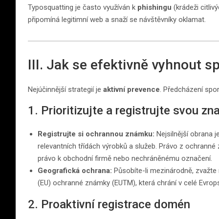
Typosquatting je často využíván k
phishingu
(krádeži citli
připomíná legitimní web a snaží se návštěvníky oklamat.
III. Jak se efektivně vyhnout s
Nejúčinnější strategií je
aktivní prevence
. Předcházení spor
1. Prioritizujte a registrujte svou zn
Registrujte si ochrannou známku:
Nejsilnější obrana 
relevantních třídách výrobků a služeb. Právo z ochranné
právo k obchodní firmě nebo nechráněnému označení.
Geografická ochrana:
Působíte-li mezinárodně, zvažte 
(EU) ochranné známky (EUTM), která chrání v celé Evrops
2. Proaktivní registrace domén