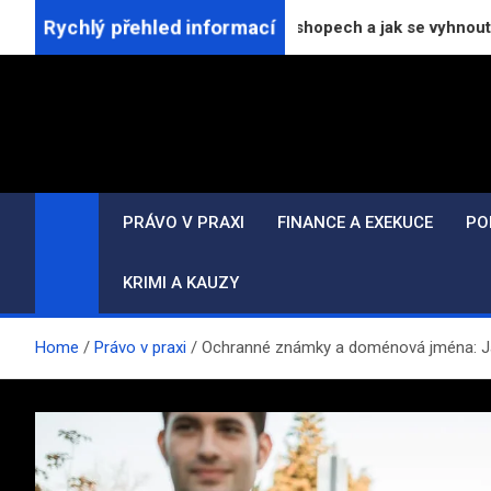
Skip
Rychlý přehled informací
tí pro označování slev v e-shopech a jak se vyhnout likvidačním
to
content
PRÁVO V PRAXI
FINANCE A EXEKUCE
PO
KRIMI A KAUZY
Home
Právo v praxi
Ochranné známky a doménová jména: Ja