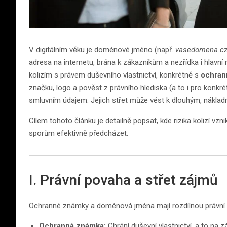
V digitálním věku je doménové jméno (např.
vasedomena.c
adresa na internetu, brána k zákazníkům a nezřídka i hlavní
kolizím s právem duševního vlastnictví, konkrétně s
ochran
značku, logo a pověst z právního hlediska (a to i pro konk
smluvním údajem. Jejich střet může vést k dlouhým, náklad
Cílem tohoto článku je detailně popsat, kde rizika kolizí vzn
sporům efektivně předcházet.
I. Právní povaha a střet zájmů
Ochranné známky a doménová jména mají rozdílnou právní
Ochranná známka:
Chrání duševní vlastnictví, a to na 