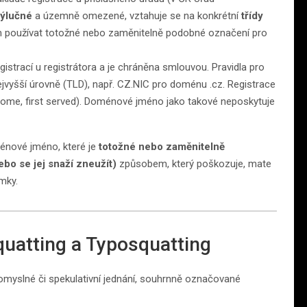
výlučné
a územně omezené, vztahuje se na konkrétní
třídy
ným používat totožné nebo zaměnitelně podobné označení pro
registrací u registrátora a je chráněna smlouvou. Pravidla pro
vyšší úrovně (TLD), např. CZ.NIC pro doménu .cz. Registrace
 come, first served). Doménové jméno jako takové neposkytuje
énové jméno, které je
totožné nebo zaměnitelně
ebo se jej snaží zneužít)
způsobem, který poškozuje, mate
mky.
squatting a Typosquatting
lomyslné či spekulativní jednání, souhrnně označované