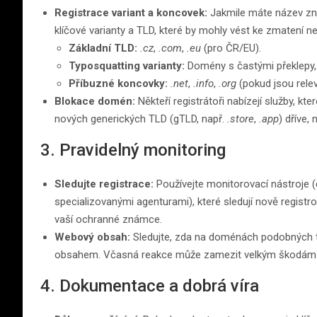
Registrace variant a koncovek:
Jakmile máte název značk
klíčové varianty a TLD, které by mohly vést ke zmatení ne
Základní TLD:
.cz
,
.com
,
.eu
(pro ČR/EU).
Typosquatting varianty:
Domény s častými překlepy,
Příbuzné koncovky:
.net
,
.info
,
.org
(pokud jsou relev
Blokace domén:
Někteří registrátoři nabízejí služby, k
nových generických TLD (gTLD, např.
.store
,
.app
) dříve,
3. Pravidelný monitoring
Sledujte registrace:
Používejte monitorovací nástroje 
specializovanými agenturami), které sledují nově regis
vaší ochranné známce.
Webový obsah:
Sledujte, zda na doménách podobných t
obsahem. Včasná reakce může zamezit velkým škodám
4. Dokumentace a dobrá víra