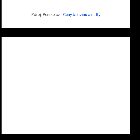
Zdroj: Peníze.cz -
Ceny benzínu a nafty