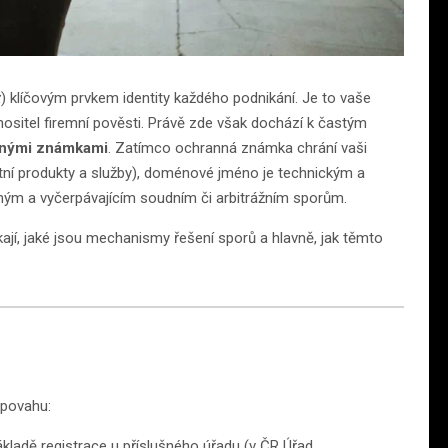
z
) klíčovým prvkem identity každého podnikání. Je to vaše
 nositel firemní pověsti. Právě zde však dochází k častým
nými známkami
. Zatímco ochranná známka chrání vaši
rétní produkty a služby), doménové jméno je technickým a
ným a vyčerpávajícím soudním či arbitrážním sporům.
ikají, jaké jsou mechanismy řešení sporů a hlavně, jak těmto
 povahu:
základě registrace u příslušného úřadu (v ČR Úřad