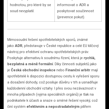
hodnotou, pro které by se
informovat o ADR a
soud nevyplatil.
poskytovat součinnost
(prevence pokut).
Mimosoudní řešení spotřebitelských sporů, známé
jako
ADR
, představuje v České republice a celé EU klíčový
nástroj pro efektivní ochranu spotřebitelských práv.
Poskytuje alternativu k soudnímu řízení, která je
rychlá,
bezplatná a méně formální
. Díky činnosti subjektů jako
je
Česká obchodní inspekce
nebo
Finanční arbitr
mají
spotřebitelé k dispozici dostupnou cestu k vyřešení sporu
a dosažení dohody, což posiluje důvěru v trh a usnadňuje
každodenní obchodní vztahy. I přes svou nezávaznost v
mnoha případech (vyjma speciálních orgánů) je tlak na
podnikatele k účasti a snaze o smírné řešení vysoký, což
činí systém
efektivním a nepostradatelným
pilířem