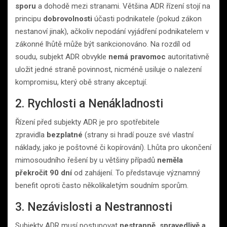
sporu
a dohodě mezi stranami. Většina ADR řízení stojí na
principu
dobrovolnosti
účasti podnikatele (pokud zákon
nestanoví jinak), ačkoliv nepodání vyjádření podnikatelem v
zákonné lhůtě může být sankcionováno. Na rozdíl od
soudu, subjekt ADR obvykle
nemá pravomoc
autoritativně
uložit jedné straně povinnost, nicméně usiluje o nalezení
kompromisu, který obě strany akceptují.
2. Rychlosti a Nenákladnosti
Řízení před subjekty ADR je pro spotřebitele
zpravidla
bezplatné
(strany si hradí pouze své vlastní
náklady, jako je poštovné či kopírování). Lhůta pro ukončení
mimosoudního řešení by u většiny případů
neměla
překročit 90 dní
od zahájení. To představuje významný
benefit oproti často několikaletým soudním sporům.
3. Nezávislosti a Nestrannosti
Subjekty ADR musí postupovat
nestranně, spravedlivě a