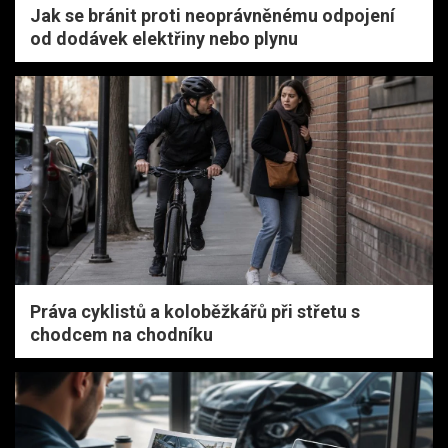
Jak se bránit proti neoprávněnému odpojení
od dodávek elektřiny nebo plynu
Práva cyklistů a koloběžkářů při střetu s
chodcem na chodníku