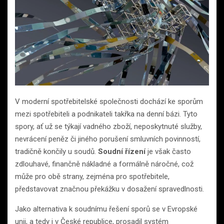
V moderní spotřebitelské společnosti dochází ke sporům
mezi spotřebiteli a podnikateli takřka na denní bázi. Tyto
spory, ať už se týkají vadného zboží, neposkytnuté služby,
nevrácení peněz či jiného porušení smluvních povinností,
tradičně končily u soudů.
Soudní řízení
je však často
zdlouhavé, finančně nákladné a formálně náročné, což
může pro obě strany, zejména pro spotřebitele,
představovat značnou překážku v dosažení spravedlnosti.
Jako alternativa k soudnímu řešení sporů se v Evropské
unii, a tedy i v České republice, prosadil systém