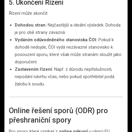
5. Ukončení Řízení
Řízení může skončit:
Dohodou stran:
Nejčastější a ideální výsledek. Dohoda
je pro obě strany závazná.
Vydáním odůvodněného stanoviska ČOI:
Pokud k
dohodě nedojde, ČOI vydá nezávazné stanovisko k
posouzení sporu, které však může stranám sloužit jako
doporučení.
Zastavením řízení:
Např. z důvodu nepříslušnosti,
nepodání návrhu včas, nebo pokud spotřebitel podá
žalobu k soudu.
Online řešení sporů (ODR) pro
přeshraniční spory
Pro spory, které vznikají z
online nákupů
v rámci EU,