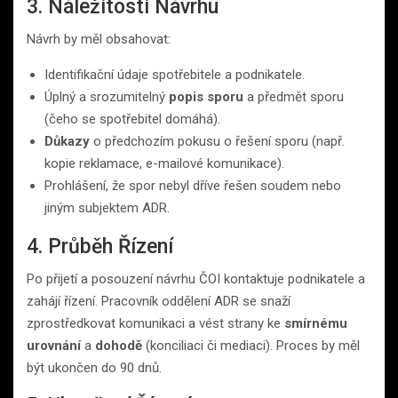
3. Náležitosti Návrhu
Návrh by měl obsahovat:
Identifikační údaje spotřebitele a podnikatele.
Úplný a srozumitelný
popis sporu
a předmět sporu
(čeho se spotřebitel domáhá).
Důkazy
o předchozím pokusu o řešení sporu (např.
kopie reklamace, e-mailové komunikace).
Prohlášení, že spor nebyl dříve řešen soudem nebo
jiným subjektem ADR.
4. Průběh Řízení
Po přijetí a posouzení návrhu ČOI kontaktuje podnikatele a
zahájí řízení. Pracovník oddělení ADR se snaží
zprostředkovat komunikaci a vést strany ke
smírnému
urovnání
a
dohodě
(konciliaci či mediaci). Proces by měl
být ukončen do 90 dnů.