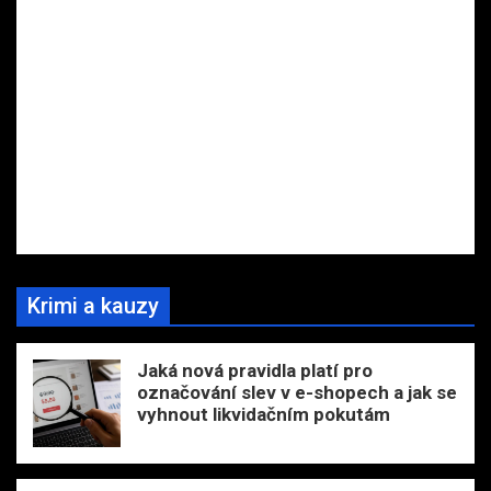
Krimi a kauzy
Jaká nová pravidla platí pro
označování slev v e-shopech a jak se
vyhnout likvidačním pokutám