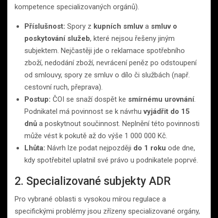
kompetence specializovaných orgánů).
Příslušnost:
Spory z
kupních smluv
a
smluv o
poskytování služeb
, které nejsou řešeny jiným
subjektem. Nejčastěji jde o reklamace spotřebního
zboží, nedodání zboží, nevrácení peněz po odstoupení
od smlouvy, spory ze smluv o dílo či službách (např.
cestovní ruch, přeprava).
Postup:
ČOI se snaží dospět ke
smírnému urovnání
.
Podnikatel má povinnost se k návrhu
vyjádřit do 15
dnů
a poskytnout součinnost. Neplnění této povinnosti
může vést k pokutě až do výše 1 000 000 Kč.
Lhůta:
Návrh lze podat nejpozději
do 1 roku
ode dne,
kdy spotřebitel uplatnil své právo u podnikatele poprvé.
2. Specializované subjekty ADR
Pro vybrané oblasti s vysokou mírou regulace a
specifickými problémy jsou zřízeny specializované orgány,