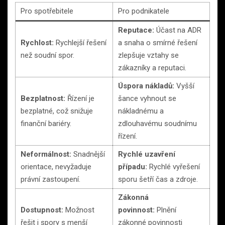
Pro spotřebitele
Pro podnikatele
Reputace:
Účast na ADR
Rychlost:
Rychlejší řešení
a snaha o smírné řešení
než soudní spor.
zlepšuje vztahy se
zákazníky a reputaci.
Úspora nákladů:
Vyšší
Bezplatnost:
Řízení je
šance vyhnout se
bezplatné, což snižuje
nákladnému a
finanční bariéry.
zdlouhavému soudnímu
řízení.
Neformálnost:
Snadnější
Rychlé uzavření
orientace, nevyžaduje
případu:
Rychlé vyřešení
právní zastoupení.
sporu šetří čas a zdroje.
Zákonná
Dostupnost:
Možnost
povinnost:
Plnění
řešit i spory s menší
zákonné povinnosti