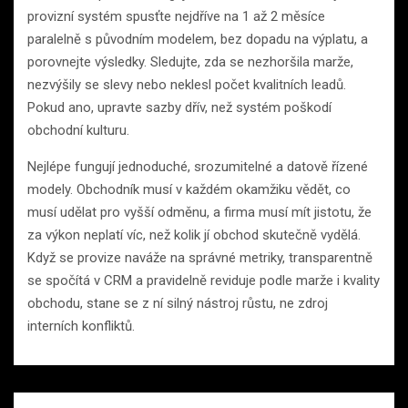
provizní systém spusťte nejdříve na 1 až 2 měsíce
paralelně s původním modelem, bez dopadu na výplatu, a
porovnejte výsledky. Sledujte, zda se nezhoršila marže,
nezvýšily se slevy nebo neklesl počet kvalitních leadů.
Pokud ano, upravte sazby dřív, než systém poškodí
obchodní kulturu.
Nejlépe fungují jednoduché, srozumitelné a datově řízené
modely. Obchodník musí v každém okamžiku vědět, co
musí udělat pro vyšší odměnu, a firma musí mít jistotu, že
za výkon neplatí víc, než kolik jí obchod skutečně vydělá.
Když se provize naváže na správné metriky, transparentně
se spočítá v CRM a pravidelně reviduje podle marže i kvality
obchodu, stane se z ní silný nástroj růstu, ne zdroj
interních konfliktů.