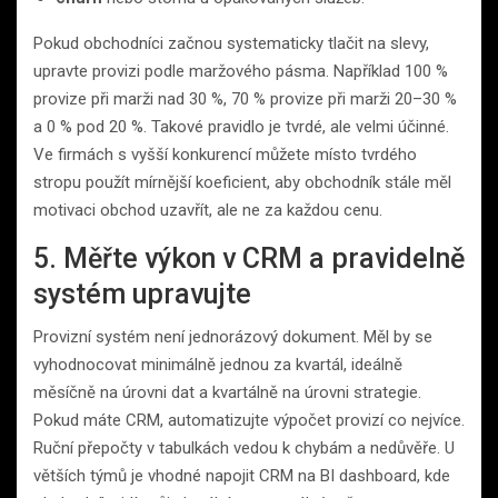
Pokud obchodníci začnou systematicky tlačit na slevy,
upravte provizi podle maržového pásma. Například 100 %
provize při marži nad 30 %, 70 % provize při marži 20–30 %
a 0 % pod 20 %. Takové pravidlo je tvrdé, ale velmi účinné.
Ve firmách s vyšší konkurencí můžete místo tvrdého
stropu použít mírnější koeficient, aby obchodník stále měl
motivaci obchod uzavřít, ale ne za každou cenu.
5. Měřte výkon v CRM a pravidelně
systém upravujte
Provizní systém není jednorázový dokument. Měl by se
vyhodnocovat minimálně jednou za kvartál, ideálně
měsíčně na úrovni dat a kvartálně na úrovni strategie.
Pokud máte CRM, automatizujte výpočet provizí co nejvíce.
Ruční přepočty v tabulkách vedou k chybám a nedůvěře. U
větších týmů je vhodné napojit CRM na BI dashboard, kde