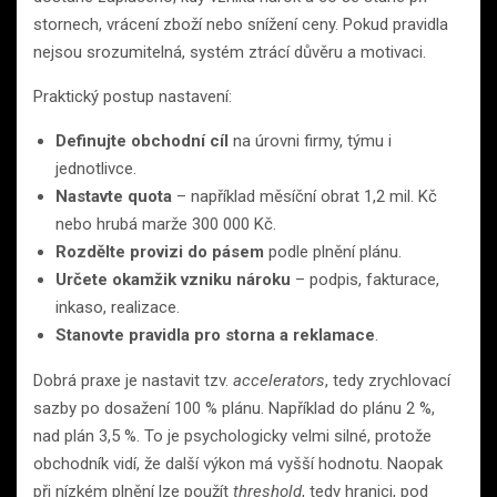
stornech, vrácení zboží nebo snížení ceny. Pokud pravidla
nejsou srozumitelná, systém ztrácí důvěru a motivaci.
Praktický postup nastavení:
Definujte obchodní cíl
na úrovni firmy, týmu i
jednotlivce.
Nastavte quota
– například měsíční obrat 1,2 mil. Kč
nebo hrubá marže 300 000 Kč.
Rozdělte provizi do pásem
podle plnění plánu.
Určete okamžik vzniku nároku
– podpis, fakturace,
inkaso, realizace.
Stanovte pravidla pro storna a reklamace
.
Dobrá praxe je nastavit tzv.
accelerators
, tedy zrychlovací
sazby po dosažení 100 % plánu. Například do plánu 2 %,
nad plán 3,5 %. To je psychologicky velmi silné, protože
obchodník vidí, že další výkon má vyšší hodnotu. Naopak
při nízkém plnění lze použít
threshold
, tedy hranici, pod