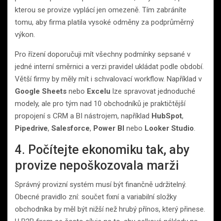
kterou se provize vyplácí jen omezeně. Tím zabráníte
tomu, aby firma platila vysoké odměny za podprůměrný
výkon.
Pro řízení doporučuji mít všechny podmínky sepsané v
jedné interní směrnici a verzi pravidel ukládat podle období.
Větší firmy by měly mít i schvalovací workflow. Například v
Google Sheets
nebo
Excelu
lze spravovat jednoduché
modely, ale pro tým nad 10 obchodníků je praktičtější
propojení s CRM a BI nástrojem, například
HubSpot
,
Pipedrive
,
Salesforce
,
Power BI
nebo
Looker Studio
.
4. Počítejte ekonomiku tak, aby
provize nepoškozovala marži
Správný provizní systém musí být finančně udržitelný.
Obecné pravidlo zní: součet fixní a variabilní složky
obchodníka by měl být nižší než hrubý přínos, který přinese.