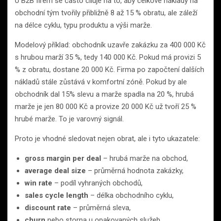
U B2B firem se často cíluje na to, aby celkové náklady na
obchodní tým tvořily přibližně 8 až 15 % obratu, ale záleží
na délce cyklu, typu produktu a výši marže.
Modelový příklad: obchodník uzavře zakázku za 400 000 Kč
s hrubou marží 35 %, tedy 140 000 Kč. Pokud má provizi 5
% z obratu, dostane 20 000 Kč. Firma po započtení dalších
nákladů stále zůstává v komfortní zóně. Pokud by ale
obchodník dal 15% slevu a marže spadla na 20 %, hrubá
marže je jen 80 000 Kč a provize 20 000 Kč už tvoří 25 %
hrubé marže. To je varovný signál.
Proto je vhodné sledovat nejen obrat, ale i tyto ukazatele:
gross margin per deal
– hrubá marže na obchod,
average deal size
– průměrná hodnota zakázky,
win rate
– podíl vyhraných obchodů,
sales cycle length
– délka obchodního cyklu,
discount rate
– průměrná sleva,
churn
nebo storna u opakovaných služeb.