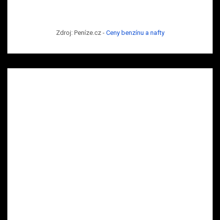
Zdroj: Peníze.cz -
Ceny benzínu a nafty