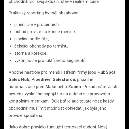
obchodník vidí svůj aktuální stav v reálném čase.
Praktický reporting by měl obsahovat:
plnění cíle v procentech,
odhad provize do konce měsíce,
pipeline podle fází,
čekající obchody po termínu,
storna a korekce,
výkon podle produktů nebo segmentů.
Vhodné nástroje pro menší i střední firmy jsou
HubSpot
Sales Hub
,
Pipedrive
,
Salesforce
, případně
automatizace přes
Make
nebo
Zapier
. Pokud máte vlastní
systém, vyplatí se napojit ho na databázi a pracovat s
kontrolními metrikami. Důležitá je auditovatelnost: každý
obchodník musí mít možnost dohledat, jak byla jeho
provize spočítána.
Jako dobré pravidlo funguje i testovací období. Nový