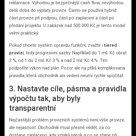
reklamace. Výhodou je bezpečnější cash flow, nevýhodou
delší doba do výplaty provize. Často se používá hybrid:
část provize při podpisu, část po zaplacení a část po
předání projektu. U zakázek nad 500 000 Kč je tento model
velmi praktický.
Pokud chcete systém opravdu funkční, zvažte i
tiered
provizi
, tedy progresivní sazby. Například do 1 mil. Kč obrat
2 %, od 1 do 2 mil. Kč 3 % a nad 2 mil. Kč 4 %. Tím
podpoříte výkon nad plán. Pozor ale na příliš komplikovaná
pravidla, která obchodník ani vedení neumí rychle spočítat.
3. Nastavte cíle, pásma a pravidla
výpočtu tak, aby byly
transparentní
Nejčastější problém provizních systémů není výše provize,
ale nejasnost. Obchodník musí přesně vědět, za co
dostane zaplaceno, kdy vzniká nárok a co se stane při