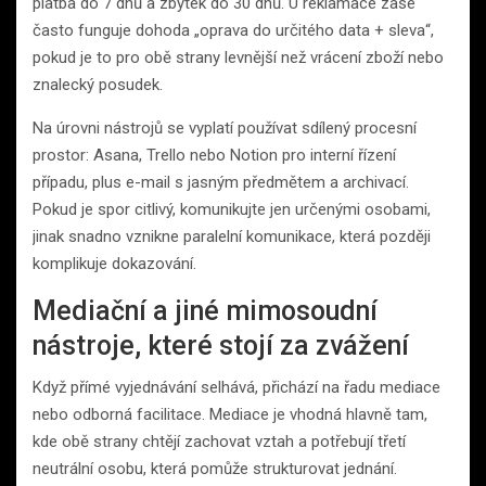
platba do 7 dnů a zbytek do 30 dnů. U reklamace zase
často funguje dohoda „oprava do určitého data + sleva“,
pokud je to pro obě strany levnější než vrácení zboží nebo
znalecký posudek.
Na úrovni nástrojů se vyplatí používat sdílený procesní
prostor: Asana, Trello nebo Notion pro interní řízení
případu, plus e-mail s jasným předmětem a archivací.
Pokud je spor citlivý, komunikujte jen určenými osobami,
jinak snadno vznikne paralelní komunikace, která později
komplikuje dokazování.
Mediační a jiné mimosoudní
nástroje, které stojí za zvážení
Když přímé vyjednávání selhává, přichází na řadu mediace
nebo odborná facilitace. Mediace je vhodná hlavně tam,
kde obě strany chtějí zachovat vztah a potřebují třetí
neutrální osobu, která pomůže strukturovat jednání.