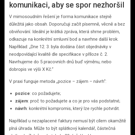
komunikaci, aby se spor nezhoršil
V mimosoudním řešení je forma komunikace stejně
důležitá jako obsah. Doporučuji začít písemně, věcně a bez
obviňování. Ideální je krátká zpráva, která shrne problém,
odkazuje na konkrétní smluvní bod a navrhne další krok.
Například: „Dne 12. 3. byla dodána část objednávky v
neodpovídající kvalitě dle specifikace v příloze č. 2.
Navrhujeme do 5 pracovních dnů buď výměnu, nebo
dobropis ve výši X Kč.“
V praxi funguje metoda „pozice – zájem – návrh“:
pozice
: co požadujete;
zájem
: proč to požadujete a co je pro vás podstatné;
návrh
: konkrétní kompromis, který lze rychle potvrdit.
Například u nezaplacené faktury nemusí být cílem okamžitě
plná úhrada. Může to být splátkový kalendář, částečná