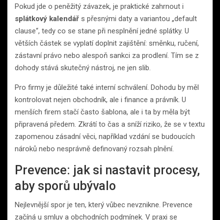
Pokud jde o peněžitý závazek, je praktické zahrnout i
splátkový kalendář
s přesnými daty a variantou „default
clause“, tedy co se stane při nesplnění jedné splátky. U
větších částek se vyplatí doplnit zajištění: směnku, ručení,
zástavní právo nebo alespoň sankci za prodlení. Tím se z
dohody stává skutečný nástroj, ne jen slib.
Pro firmy je důležité také interní schválení. Dohodu by měl
kontrolovat nejen obchodník, ale i finance a právník. U
menších firem stačí často šablona, ale i ta by měla být
připravená předem. Zkrátí to čas a sníží riziko, že se v textu
zapomenou zásadní věci, například vzdání se budoucích
nároků nebo nesprávně definovaný rozsah plnění.
Prevence: jak si nastavit procesy,
aby sporů ubývalo
Nejlevnější spor je ten, který vůbec nevznikne. Prevence
začíná u smluv a obchodních podmínek. V praxi se