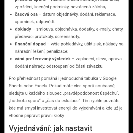
zpoždění, licenční podmínky, nevrácená záloha;
časová osa
– datum objednávky, dodání, reklamace,
upomínek, odpovědí;
doklady
– smlouva, objednávka, dodatky, e-maily, chaty,
předávací protokoly, screenshoty;
finanční dopad
– výše pohledávky, ušlý zisk, náklady na
náhradní řešení, penalizace;
vámi preferovaný výsledek
– zaplacení, sleva, oprava,
dodání náhrady, odstoupení od části závazku.
Pro přehlednost pomáhá i jednoduchá tabulka v Google
Sheets nebo Excelu. Pokud máte více sporů současně,
sledujte u každého sloupec „pravděpodobnost úspěchu“,
„hodnota sporu“ a „čas do eskalace“. Tím rychle poznáte,
kde má smysl investovat energii do vyjednávání a kde už je
vhodné připravit právní kroky.
Vyjednávání: jak nastavit