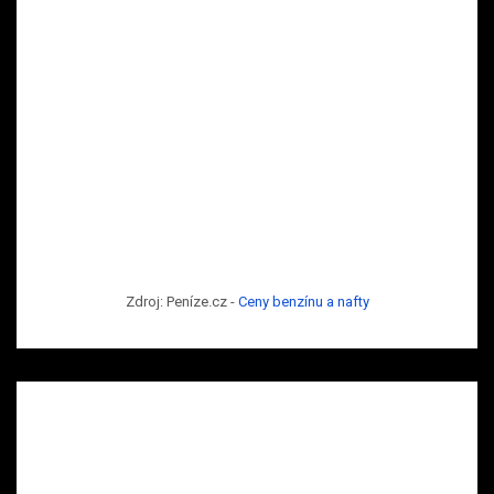
Zdroj: Peníze.cz -
Ceny benzínu a nafty