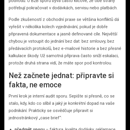
podvodu. U B2B sporů bývá často klíčové, že obě strany
potřebují pokračovat v dodávkách, servisu nebo platbách.
Podle zkušeností z obchodní praxe se většina konfliktů dá
vyřešit v několika kolech vyjednávání, pokud je dobře
připravená dokumentace a jasně definované cíle. Největší
chybou je vstoupit do jednání bez dat: bez smlouvy, bez
předávacích protokolů, bez e-mailové historie a bez přesné
kalkulace škody. Už samotná příprava často sníží eskalaci,
protože druhá strana vidí, že máte spor pod kontrolou.
Než začnete jednat: připravte si
fakta, ne emoce
První krok je interní audit sporu. Sepište si přesně, co se
stalo, kdy, kdo co slíbil a jaký je konkrétní dopad na vaše
podnikání. Prakticky se osvědčuje připravit si
jednostránkový „case brief“:
předmět sporu
– faktura, kvalita dodávky, reklamace,