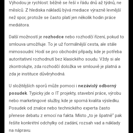
Výhodou je rychlost: běžně se řeší v řádu dnů až týdnů, ne
měsíců. Z hlediska nákladů bývá mediace výrazně levnější
než spor, protože se často platí jen několik hodin práce
mediátora.
Další možností je
rozhodce
nebo rozhodčí řízení, pokud to
smlouva umožňuje. To je už formálnější cesta, ale stále
mimosoudní. Hodí se pro obchodní případy, kde je potřeba
autoritativní rozhodnutí bez klasického soudu. Vždy si ale
zkontrolujte, zda rozhodčí doložka ve smlouvě je platná a
zda je instituce důvěryhodná.
U složitějších sporů může pomoci i
nezávislý odborný
posudek
. Typicky jde o IT projekty, stavební práce, výrobu
nebo marketingové služby, kde je sporná kvalita výsledku.
Posudek od znalce nebo technického experta často
přenese debatu z emocí na fakta. Místo „to je špatně“ pak
řešíte konkrétní odchylky od zadání, rozsah vad a náklady
na nápravu.