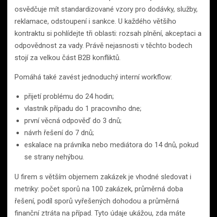
osvědčuje mít standardizované vzory pro dodávky, služby,
reklamace, odstoupení i sankce. U každého většího
kontraktu si pohlídejte tři oblasti: rozsah plnění, akceptaci a
odpovědnost za vady. Právě nejasnosti v těchto bodech
stojí za velkou část B2B konfliktů.
Pomáhá také zavést jednoduchý interní workflow:
přijetí problému do 24 hodin;
vlastník případu do 1 pracovního dne;
první věcná odpověď do 3 dnů;
návrh řešení do 7 dnů;
eskalace na právníka nebo mediátora do 14 dnů, pokud
se strany nehýbou.
U firem s větším objemem zakázek je vhodné sledovat i
metriky: počet sporů na 100 zakázek, průměrná doba
řešení, podíl sporů vyřešených dohodou a průměrná
finanční ztráta na případ. Tyto údaje ukážou, zda máte