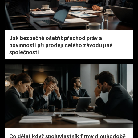
Jak bezpečně ošetřit přechod práv a
povinností při prodeji celého závodu jiné
společnosti
Co dělat když spoluvlastník firmy dlouhodobě