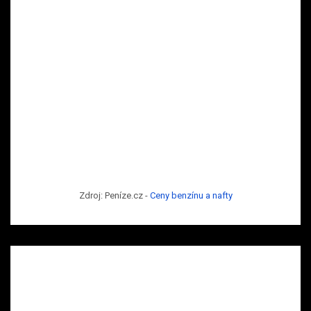
Zdroj: Peníze.cz -
Ceny benzínu a nafty