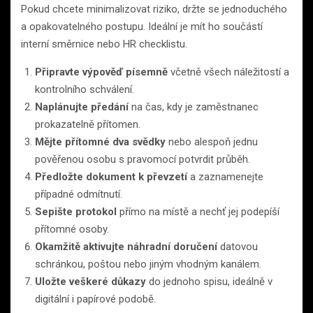
Pokud chcete minimalizovat riziko, držte se jednoduchého
a opakovatelného postupu. Ideální je mít ho součástí
interní směrnice nebo HR checklistu.
Připravte výpověď písemně
včetně všech náležitostí a
kontrolního schválení.
Naplánujte předání
na čas, kdy je zaměstnanec
prokazatelně přítomen.
Mějte přítomné dva svědky
nebo alespoň jednu
pověřenou osobu s pravomocí potvrdit průběh.
Předložte dokument k převzetí
a zaznamenejte
případné odmítnutí.
Sepište protokol
přímo na místě a nechť jej podepíší
přítomné osoby.
Okamžitě aktivujte náhradní doručení
datovou
schránkou, poštou nebo jiným vhodným kanálem.
Uložte veškeré důkazy
do jednoho spisu, ideálně v
digitální i papírové podobě.