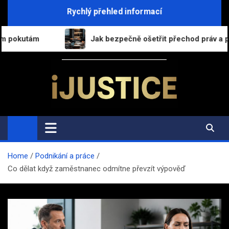
Skip
Rychlý přehled informací
to
content
Jak bezpečně ošetřit přechod práv a povinností při prode
i-Justice.cz
Právo, legislativa a finance v praxi
Home
Podnikání a práce
Co dělat když zaměstnanec odmítne převzít výpověď