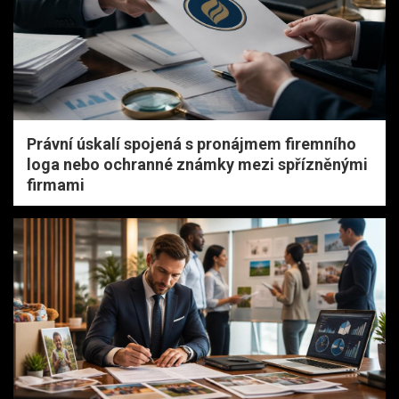
Právní úskalí spojená s pronájmem firemního
loga nebo ochranné známky mezi spřízněnými
firmami