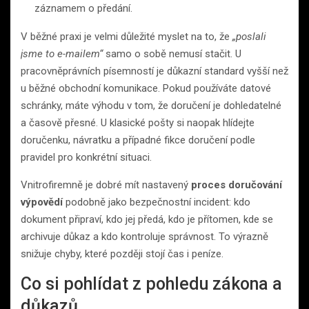
záznamem o předání.
V běžné praxi je velmi důležité myslet na to, že
„poslali
jsme to e-mailem“
samo o sobě nemusí stačit. U
pracovněprávních písemností je důkazní standard vyšší než
u běžné obchodní komunikace. Pokud používáte datové
schránky, máte výhodu v tom, že doručení je dohledatelné
a časově přesné. U klasické pošty si naopak hlídejte
doručenku, návratku a případné fikce doručení podle
pravidel pro konkrétní situaci.
Vnitrofiremně je dobré mít nastavený
proces doručování
výpovědí
podobně jako bezpečnostní incident: kdo
dokument připraví, kdo jej předá, kdo je přítomen, kde se
archivuje důkaz a kdo kontroluje správnost. To výrazně
snižuje chyby, které později stojí čas i peníze.
Co si pohlídat z pohledu zákona a
důkazů