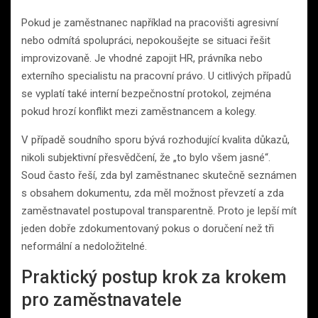
Pokud je zaměstnanec například na pracovišti agresivní
nebo odmítá spolupráci, nepokoušejte se situaci řešit
improvizovaně. Je vhodné zapojit HR, právníka nebo
externího specialistu na pracovní právo. U citlivých případů
se vyplatí také interní bezpečnostní protokol, zejména
pokud hrozí konflikt mezi zaměstnancem a kolegy.
V případě soudního sporu bývá rozhodující kvalita důkazů,
nikoli subjektivní přesvědčení, že „to bylo všem jasné“.
Soud často řeší, zda byl zaměstnanec skutečně seznámen
s obsahem dokumentu, zda měl možnost převzetí a zda
zaměstnavatel postupoval transparentně. Proto je lepší mít
jeden dobře zdokumentovaný pokus o doručení než tři
neformální a nedoložitelné.
Praktický postup krok za krokem
pro zaměstnavatele