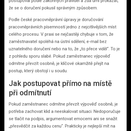
postupoval podle zákonných pravidel a zda umí prokázat,
že se o doručení pokusil správným způsobem.
Podle české pracovněprávní úpravy je doručování
pracovněprávních písemností jedno z nejcitlivějších míst
celého procesu. V praxi se nejčastěji chybuje v tom, že
zaměstnavatel spoléhá na ústní sdělení, e-mail bez
uznatelného doručení nebo na to, že „to přece viděl“. To je
z pohledu sporu slabé. Pokud zaměstnanec výpověď
odmítne převzít osobně, je klíčové okamžitě přejít na
postup, který obstojí i u soudu.
Jak postupovat přímo na místě
při odmítnutí
Pokud zaměstnanec odmítne převzít výpověď osobně, je
potřeba zachovat klid a neeskalovat situaci. Nedoporučuje
se tlačit na podpis, argumentovat emocemi ani se snažit
„přesvědčit za každou cenu“. Prakticky je nejlepší mít na