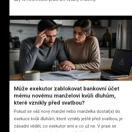
Může exekutor zablokovat bankovní účet
mému novému manželovi kvůli dluhům,
které vznikly před svatbou?
Pokud se váš nový manžel nebo manželka dostal(a) do
exekuce kvůli dluhům, které vznikly ještě před svatbou, je
zásadní vědět, co exekutor smí a co už ne. V praxi se