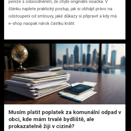
peníze s odůvodněním, že chybí originální visačka. V
článku najdete praktický postup, jak si obhájit právo na
odstoupení od smlouvy, jaké důkazy si připravit a kdy má
e-shop naopak nárok částku krátit.
Musím platit poplatek za komunální odpad v
obci, kde mám trvalé bydliště, ale
prokazatelně žiji v cizině?