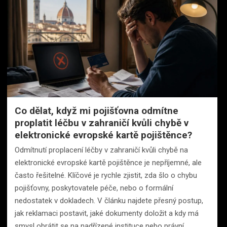
Co dělat, když mi pojišťovna odmítne
proplatit léčbu v zahraničí kvůli chybě v
elektronické evropské kartě pojištěnce?
Odmítnutí proplacení léčby v zahraničí kvůli chybě na
elektronické evropské kartě pojištěnce je nepříjemné, ale
často řešitelné. Klíčové je rychle zjistit, zda šlo o chybu
pojišťovny, poskytovatele péče, nebo o formální
nedostatek v dokladech. V článku najdete přesný postup,
jak reklamaci postavit, jaké dokumenty doložit a kdy má
smysl obrátit se na nadřízené instituce nebo právní