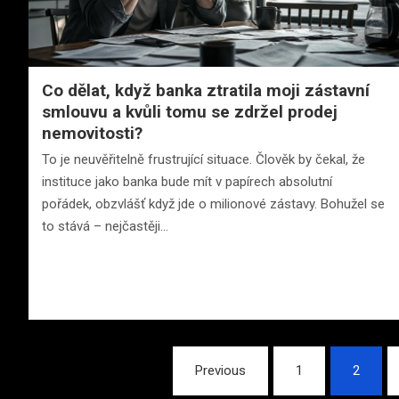
Co dělat, když banka ztratila moji zástavní
smlouvu a kvůli tomu se zdržel prodej
nemovitosti?
To je neuvěřitelně frustrující situace. Člověk by čekal, že
instituce jako banka bude mít v papírech absolutní
pořádek, obzvlášť když jde o milionové zástavy. Bohužel se
to stává – nejčastěji…
Stránkování
Previous
1
2