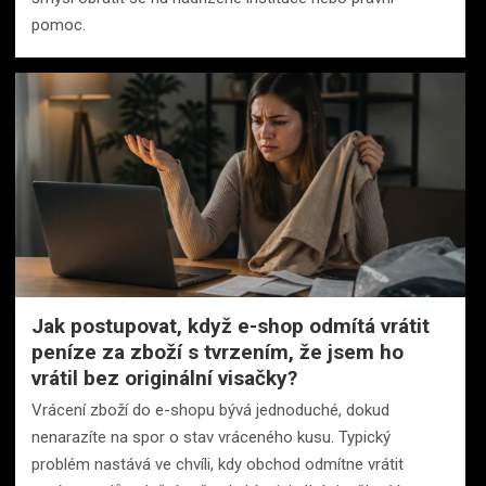
pomoc.
Jak postupovat, když e-shop odmítá vrátit
peníze za zboží s tvrzením, že jsem ho
vrátil bez originální visačky?
Vrácení zboží do e-shopu bývá jednoduché, dokud
nenarazíte na spor o stav vráceného kusu. Typický
problém nastává ve chvíli, kdy obchod odmítne vrátit