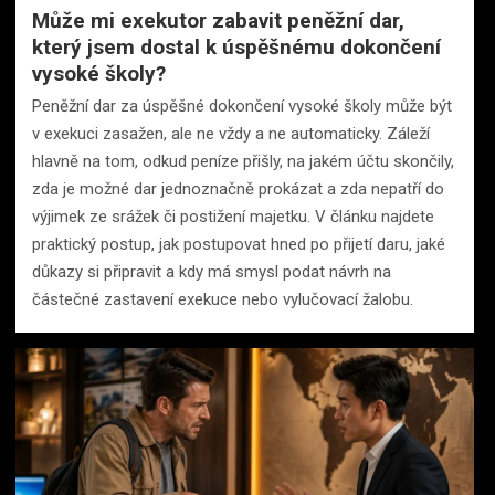
Může mi exekutor zabavit peněžní dar,
který jsem dostal k úspěšnému dokončení
vysoké školy?
Peněžní dar za úspěšné dokončení vysoké školy může být
v exekuci zasažen, ale ne vždy a ne automaticky. Záleží
hlavně na tom, odkud peníze přišly, na jakém účtu skončily,
zda je možné dar jednoznačně prokázat a zda nepatří do
výjimek ze srážek či postižení majetku. V článku najdete
praktický postup, jak postupovat hned po přijetí daru, jaké
důkazy si připravit a kdy má smysl podat návrh na
částečné zastavení exekuce nebo vylučovací žalobu.