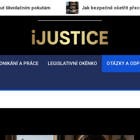
m pokutám
Jak bezpečně ošetřit přechod práv a pov
i-Justice.cz
Právo, legislativa a finance v praxi
DNIKÁNÍ A PRÁCE
LEGISLATIVNÍ OKÉNKO
OTÁZKY A ODP