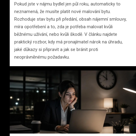
Pokud jste v nájmu bydlel jen půl roku, automaticky to
neznamená, že musíte platit nové malování bytu.
Rozhoduje stav bytu při předání, obsah nájemní smlouvy,
míra opotřebení a to, zda je potřeba malovat kvůli
běžnému užívání, nebo kvůli škodě. V článku najdete
praktický rozbor, kdy má pronajímatel nárok na úhradu,
jaké důkazy si připravit a jak se bránit proti
neoprávněnému požadavku.