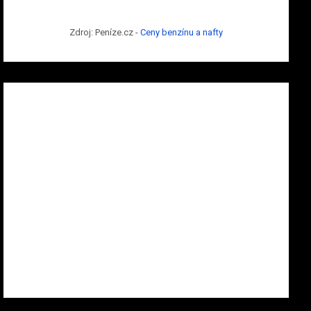
Zdroj: Peníze.cz -
Ceny benzínu a nafty